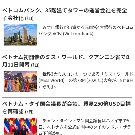
ベトコムバンク、35階建てタワーの運営会社を完全
子会社化
(7日)
みずほ銀行が出資する元国営4大銀行のベトコム
バンク[VCB](Vietcombank)
ベトナム初開催のミス・ワールド、クアンニン省で8
月11日開幕
(7日)
世界3大ミスコンの一つである「ミス・ワールド
(Miss World)」の第73回(2026年)大会が、8月8日
から9月5...
ベトナム・タイ国会議長が会談、貿易250億USD目標
を再確認
(7日)
チャン・タイン・マン国会議長はハノイ市で5
日、ベトナムを公式訪問中のタイのソポン・ザラ
ム下院議長...