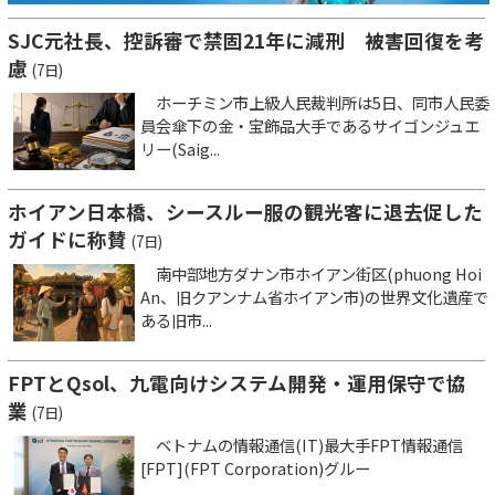
SJC元社長、控訴審で禁固21年に減刑 被害回復を考
慮
(7日)
ホーチミン市上級人民裁判所は5日、同市人民委
員会傘下の金・宝飾品大手であるサイゴンジュエ
リー(Saig...
ホイアン日本橋、シースルー服の観光客に退去促した
ガイドに称賛
(7日)
南中部地方ダナン市ホイアン街区(phuong Hoi
An、旧クアンナム省ホイアン市)の世界文化遺産で
ある旧市...
FPTとQsol、九電向けシステム開発・運用保守で協
業
(7日)
ベトナムの情報通信(IT)最大手FPT情報通信
[FPT](FPT Corporation)グルー