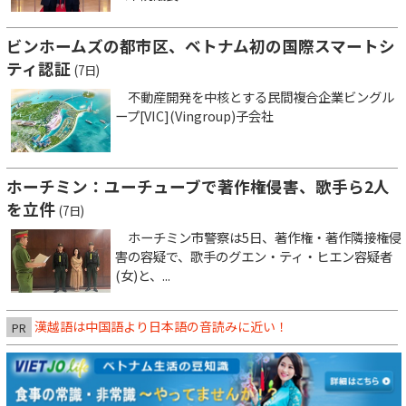
ビンホームズの都市区、ベトナム初の国際スマートシ
ティ認証
(7日)
不動産開発を中核とする民間複合企業ビングル
ープ[VIC](Vingroup)子会社
ホーチミン：ユーチューブで著作権侵害、歌手ら2人
を立件
(7日)
ホーチミン市警察は5日、著作権・著作隣接権侵
害の容疑で、歌手のグエン・ティ・ヒエン容疑者
(女)と、...
漢越語は中国語より日本語の音読みに近い！
PR