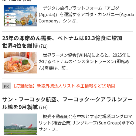
デジタル旅行プラットフォーム「アゴダ
(Agoda)」を運営するアゴダ・カンパニー(Agoda
Company、シンガ...
25年の即席めん需要、ベトナムは82.3億食に増加
世界4位を維持
(7日)
世界ラーメン協会(WINA)によると、2025年に
おけるベトナムのインスタントラーメン(即席め
ん)需要は、前...
【毎週配信】新設外資法人リスト 株主情報など19項目
PR
サン・フーコック航空、フーコック～クアラルンプー
ル線を9月就航
(7日)
観光不動産開発を中核とする地場系コングロマ
リット(複合企業)サングループ(Sun Group)傘下の
サン・フ...