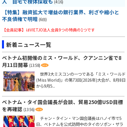
入 自宅で検体採取も
(4:16)
【特集】融資拡大で増益の銀行業界、利ざや縮小と
不良債権で明暗
(6日)
【会員記事】はVIETJO法人会員9つの特典の1つです
新着ニュース一覧
ベトナム初開催のミス・ワールド、クアンニン省で8
月11日開幕
(13:58)
世界3大ミスコンの一つである「ミス・ワールド
(Miss World)」の第73回(2026年)大会が、8月8日
から9月5...
ベトナム・タイ国会議長が会談、貿易250億USD目標
を再確認
(13:56)
チャン・タイン・マン国会議長はハノイ市で5
日、ベトナムを公式訪問中のタイのソポン・ザラ