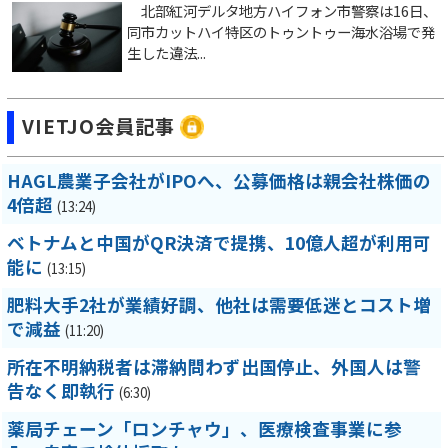
北部紅河デルタ地方ハイフォン市警察は16日、
同市カットハイ特区のトゥントゥー海水浴場で発
生した違法...
VIETJO会員記事
HAGL農業子会社がIPOへ、公募価格は親会社株価の
4倍超
(13:24)
ベトナムと中国がQR決済で提携、10億人超が利用可
能に
(13:15)
肥料大手2社が業績好調、他社は需要低迷とコスト増
で減益
(11:20)
所在不明納税者は滞納問わず出国停止、外国人は警
告なく即執行
(6:30)
薬局チェーン「ロンチャウ」、医療検査事業に参