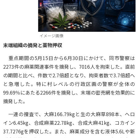
イメージ画像
末端組織の摘発と薬物押収
重点期間の5月15日から6月30日にかけて、同市警察は
2273件の麻薬関連事件を摘発し、7016人を拘束した。直前
の期間と比べ、件数で2.7倍超となり、拘束者数で3.7倍超へ
と急増した。特に村レベルの行政区画の警察が全体の
99.69％にあたる2266件を摘発し、末端の密売網を効果的に
摘発した。
一連の捜査で、大麻166.79kgと生の大麻草898本、ヘロ
イン6.45kg、合成麻薬22.78kg、合成大麻41kg、コカイン
37.7276gを押収した。また、麻薬成分を含む液体5.6Lや新