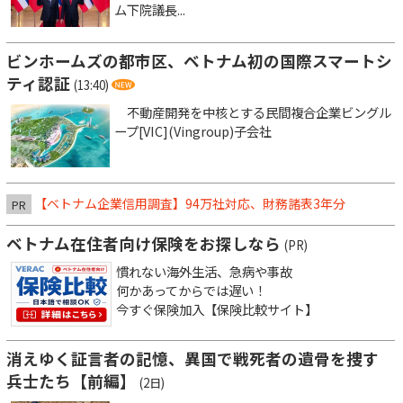
ム下院議長...
ビンホームズの都市区、ベトナム初の国際スマートシ
ティ認証
(13:40)
不動産開発を中核とする民間複合企業ビングル
ープ[VIC](Vingroup)子会社
【ベトナム企業信用調査】94万社対応、財務諸表3年分
PR
ベトナム在住者向け保険をお探しなら
(PR)
慣れない海外生活、急病や事故
何かあってからでは遅い！
今すぐ保険加入【保険比較サイト】
消えゆく証言者の記憶、異国で戦死者の遺骨を捜す
兵士たち【前編】
(2日)