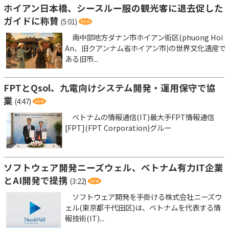
ホイアン日本橋、シースルー服の観光客に退去促した
ガイドに称賛
(5:01)
南中部地方ダナン市ホイアン街区(phuong Hoi
An、旧クアンナム省ホイアン市)の世界文化遺産で
ある旧市...
FPTとQsol、九電向けシステム開発・運用保守で協
業
(4:47)
ベトナムの情報通信(IT)最大手FPT情報通信
[FPT](FPT Corporation)グルー
ソフトウェア開発ニーズウェル、ベトナム有力IT企業
とAI開発で提携
(3:22)
ソフトウェア開発を手掛ける株式会社ニーズウ
ェル(東京都千代田区)は、ベトナムを代表する情
報技術(IT)...