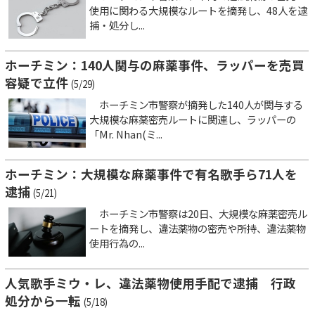
使用に関わる大規模なルートを摘発し、48人を逮
捕・処分し...
ホーチミン：140人関与の麻薬事件、ラッパーを売買
容疑で立件
(5/29)
ホーチミン市警察が摘発した140人が関与する
大規模な麻薬密売ルートに関連し、ラッパーの
「Mr. Nhan(ミ...
ホーチミン：大規模な麻薬事件で有名歌手ら71人を
逮捕
(5/21)
ホーチミン市警察は20日、大規模な麻薬密売ル
ートを摘発し、違法薬物の密売や所持、違法薬物
使用行為の...
人気歌手ミウ・レ、違法薬物使用手配で逮捕 行政
処分から一転
(5/18)