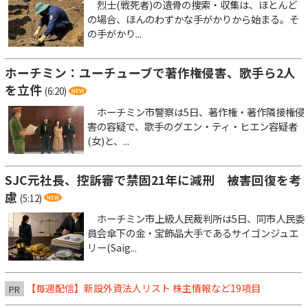
烈士(戦死者)の遺骨の捜索・収集は、ほとんど
の場合、ほんのわずかな手がかりから始まる。そ
の手がかり...
ホーチミン：ユーチューブで著作権侵害、歌手ら2人
を立件
(6:20)
ホーチミン市警察は5日、著作権・著作隣接権侵
害の容疑で、歌手のグエン・ティ・ヒエン容疑者
(女)と、...
SJC元社長、控訴審で禁固21年に減刑 被害回復を考
慮
(5:12)
ホーチミン市上級人民裁判所は5日、同市人民委
員会傘下の金・宝飾品大手であるサイゴンジュエ
リー(Saig...
【毎週配信】新設外資法人リスト 株主情報など19項目
PR