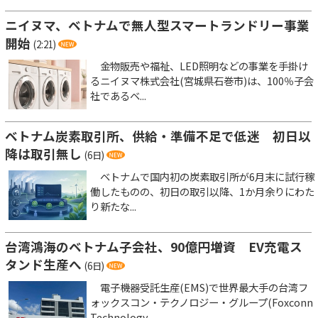
ニイヌマ、ベトナムで無人型スマートランドリー事業
開始
(2:21)
金物販売や福祉、LED照明などの事業を手掛け
るニイヌマ株式会社(宮城県石巻市)は、100％子会
社であるベ...
ベトナム炭素取引所、供給・準備不足で低迷 初日以
降は取引無し
(6日)
ベトナムで国内初の炭素取引所が6月末に試行稼
働したものの、初日の取引以降、1か月余りにわた
り新たな...
台湾鴻海のベトナム子会社、90億円増資 EV充電ス
タンド生産へ
(6日)
電子機器受託生産(EMS)で世界最大手の台湾フ
ォックスコン・テクノロジー・グループ(Foxconn
Technology...