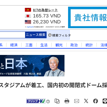
8/7
の為替レート
165.73 VND
26,230 VND
※
の仲値を表示
JST更新
Agribank
2026/08/07 18:00
検索フィルタ
系
経済
三面
生活
観光
政治
統計
法
スタジアムが着工、国内初の開閉式ドーム