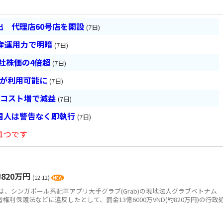
 代理店60号店を開設
(7日)
産運用力で明暗
(7日)
会社株価の4倍超
(7日)
超が利用可能に
(7日)
とコスト増で減益
(7日)
国人は警告なく即執行
(7日)
1つです
820万円
(12:12)
、シンガポール系配車アプリ大手グラブ(Grab)の現地法人グラブベトナム
、消費者権利保護法などに違反したとして、罰金13億6000万VND(約820万円)の行政