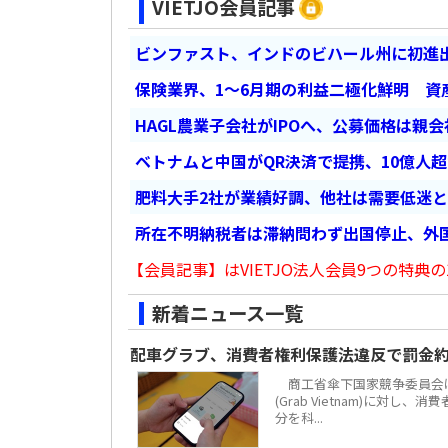
VIETJO会員記事
ビンファスト、インドのビハール州に初進出
保険業界、1～6月期の利益二極化鮮明 資
HAGL農業子会社がIPOへ、公募価格は親
ベトナムと中国がQR決済で提携、10億人
肥料大手2社が業績好調、他社は需要低迷
所在不明納税者は滞納問わず出国停止、外
【会員記事】はVIETJO法人会員9つの特典の
新着ニュース一覧
配車グラブ、消費者権利保護法違反で罰金約
商工省傘下国家競争委員会は
(Grab Vietnam)に対し
分を科...