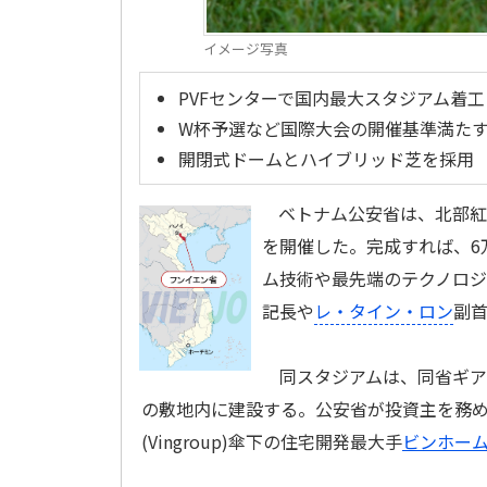
イメージ写真
PVFセンターで国内最大スタジアム着工
W杯予選など国際大会の開催基準満た
開閉式ドームとハイブリッド芝を採用
ベトナム公安省は、北部紅
を開催した。完成すれば、6
ム技術や最先端のテクノロ
記長や
レ・タイン・ロン
副
同スタジアムは、同省ギアチュー
の敷地内に建設する。公安省が投資主を務め
(Vingroup)傘下の住宅開発最大手
ビンホームズ