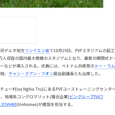
す
河デルタ地方
フンイエン省
で10月19日、PVFスタジアムの起
万人収容の国内最大規模のスタジアムとなり、最新の開閉式ド
ジーなどが導入される。式典には、ベトナム共産党の
トー・ラム
首相、
チャン・クアン・フオン
国会副議長らも出席した。
村(xa Nghia Tru)にあるPVFユーストレーニングセンタ
、地場系コングロマリット(複合企業)
ビングループ[VIC]
[VHM]
(Vinhomes)が建設を担当する。