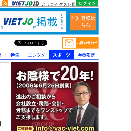
ようこそ ゲスト様
律
特集
エンタメ
スポーツ
会員限定
採