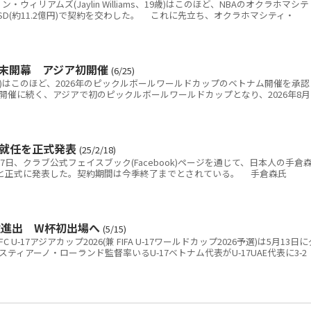
ィリアムズ(Jaylin Williams、19歳)はこのほど、NBAのオクラホマシテ
SD(約11.2億円)で契約を交わした。 これに先立ち、オクラホマシティ・
月末開幕 アジア初開催
(6/25)
F)はこのほど、2026年のピックルボールワールドカップのベトナム開催を承認
開催に続く、アジアで初のピックルボールワールドカップとなり、2026年8月
の就任を正式発表
(25/2/18)
7日、クラブ公式フェイスブック(Facebook)ページを通じて、日本人の手倉
すると正式に発表した。契約期間は今季終了までとされている。 手倉森氏
8強進出 W杯初出場へ
(5/15)
17アジアカップ2026(兼 FIFA U-17ワールドカップ2026予選)は5月13日に
ティアーノ・ローランド監督率いるU-17ベトナム代表がU-17UAE代表に3-2