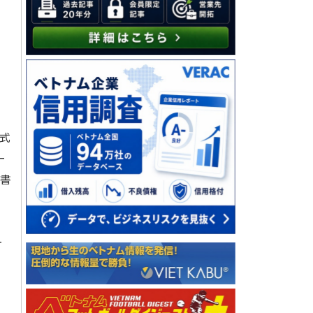
工式
ー
書
ー