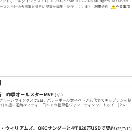
ールダイジェスト+]. © Viet-jo.com 2002-2026 All Rights Reserved.
各ソースと自社過去記事を参考に記事を編集・制作しています
利用規約
免責事項
]
新 昨季オールスターMVP
(7/3)
)の群馬グリーンウイングスは2日、バレーボール女子ベトナム代表でキャプテンを務
イ(28歳、通称ティティ 日本での登録名ジャン・ティタン・トゥイー)との
・ウィリアムズ、OKCサンダーと4年820万USDで契約
(22/7/12)