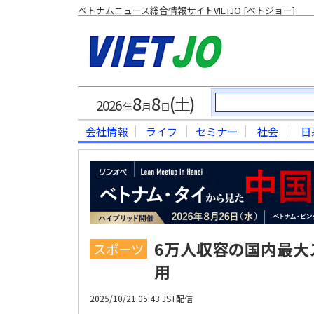
ベトナムニュース総合情報サイトVIETJO [ベトジョー]
8
8
(土)
2026
年
月
日
会社情報
ライフ
セミナー
社会
日
6万人収容の国内最大
スポーツ
用
2025/10/21 05:43 JST配信