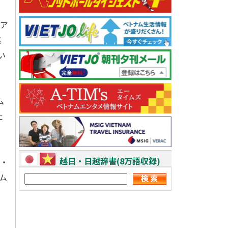
、
リア
連
い
ム
た
越日・日越辞書(8万語収録)
・
ム