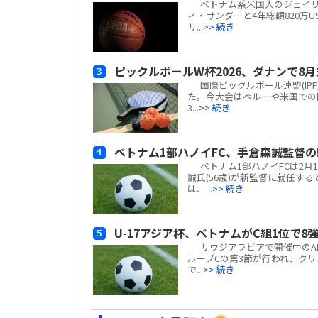
ベトナム系米国人のジェイリン・ウ
ィ・サンダーと4年総額820万U
サ...
>> 続き
ピックルボールW杯2026、ダナンで8
国際ピックルボール連盟(IP
た。今大会はペルーや米国での
3...
>> 続き
ベトナム1部ハノイFC、手倉森誠監督
ベトナム1部ハノイFCは2月1
誠氏(56歳)が新監督に就任
は、...
>> 続き
U-17アジア杯、ベトナムがC組1位で
サウジアラビアで開催中のAFC U-
ループCの第3節が行われ、クリス
で...
>> 続き