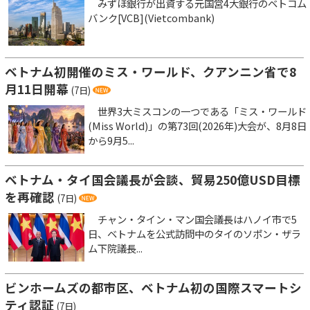
みずほ銀行が出資する元国営4大銀行のベトコム
バンク[VCB](Vietcombank)
ベトナム初開催のミス・ワールド、クアンニン省で8
月11日開幕
(7日)
世界3大ミスコンの一つである「ミス・ワールド
(Miss World)」の第73回(2026年)大会が、8月8日
から9月5...
ベトナム・タイ国会議長が会談、貿易250億USD目標
を再確認
(7日)
チャン・タイン・マン国会議長はハノイ市で5
日、ベトナムを公式訪問中のタイのソポン・ザラ
ム下院議長...
ビンホームズの都市区、ベトナム初の国際スマートシ
ティ認証
(7日)