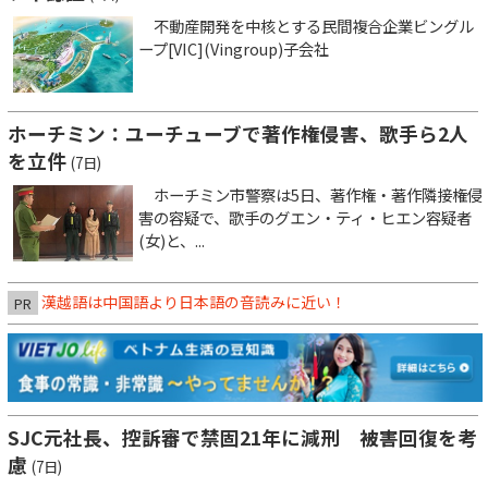
不動産開発を中核とする民間複合企業ビングル
ープ[VIC](Vingroup)子会社
ホーチミン：ユーチューブで著作権侵害、歌手ら2人
を立件
(7日)
ホーチミン市警察は5日、著作権・著作隣接権侵
害の容疑で、歌手のグエン・ティ・ヒエン容疑者
(女)と、...
漢越語は中国語より日本語の音読みに近い！
PR
SJC元社長、控訴審で禁固21年に減刑 被害回復を考
慮
(7日)