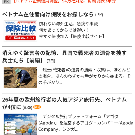
【ベトナム企業信用調査】94万社対応、財務諸表3年分
PR
ベトナム在住者向け保険をお探しなら
(PR)
慣れない海外生活、急病や事故
何かあってからでは遅い！
今すぐ保険加入【保険比較サイト】
消えゆく証言者の記憶、異国で戦死者の遺骨を捜す
兵士たち【前編】
(2日)
烈士(戦死者)の遺骨の捜索・収集は、ほとんど
の場合、ほんのわずかな手がかりから始まる。そ
の手がかり...
26年夏の欧州旅行者の人気アジア旅行先、ベトナム
が4位に
(8:38)
デジタル旅行プラットフォーム「アゴダ
(Agoda)」を運営するアゴダ・カンパニー(Agoda
Company、シンガ...