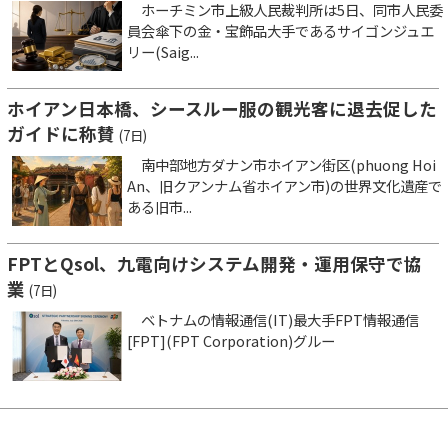
ホーチミン市上級人民裁判所は5日、同市人民委
員会傘下の金・宝飾品大手であるサイゴンジュエ
リー(Saig...
ホイアン日本橋、シースルー服の観光客に退去促した
ガイドに称賛
(7日)
南中部地方ダナン市ホイアン街区(phuong Hoi
An、旧クアンナム省ホイアン市)の世界文化遺産で
ある旧市...
FPTとQsol、九電向けシステム開発・運用保守で協
業
(7日)
ベトナムの情報通信(IT)最大手FPT情報通信
[FPT](FPT Corporation)グルー