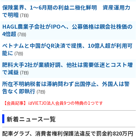
保険業界、1～6月期の利益二極化鮮明 資産運用力
で明暗
(7日)
HAGL農業子会社がIPOへ、公募価格は親会社株価の
4倍超
(7日)
ベトナムと中国がQR決済で提携、10億人超が利用可
能に
(7日)
肥料大手2社が業績好調、他社は需要低迷とコスト増
で減益
(7日)
所在不明納税者は滞納問わず出国停止、外国人は警
告なく即執行
(7日)
【会員記事】はVIETJO法人会員9つの特典の1つです
新着ニュース一覧
配車グラブ、消費者権利保護法違反で罰金約820万円