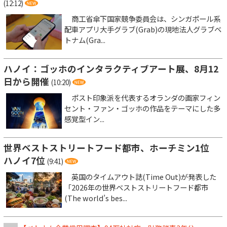
(12:12)
商工省傘下国家競争委員会は、シンガポール系
配車アプリ大手グラブ(Grab)の現地法人グラブベ
トナム(Gra...
ハノイ：ゴッホのインタラクティブアート展、8月12
日から開催
(10:20)
ポスト印象派を代表するオランダの画家フィン
セント・ファン・ゴッホの作品をテーマにした多
感覚型イン...
世界ベストストリートフード都市、ホーチミン1位
ハノイ7位
(9:41)
英国のタイムアウト誌(Time Out)が発表した
「2026年の世界ベストストリートフード都市
(The world’s bes...