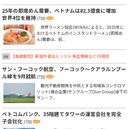
25年の即席めん需要、ベトナムは82.3億食に増加
世界4位を維持
(7日)
世界ラーメン協会(WINA)によると、2025年に
おけるベトナムのインスタントラーメン(即席め
ん)需要は、前...
【毎週配信】新設外資法人リスト 株主情報など19項目
PR
サン・フーコック航空、フーコック～クアラルンプー
ル線を9月就航
(7日)
観光不動産開発を中核とする地場系コングロマ
リット(複合企業)サングループ(Sun Group)傘下の
サン・フ...
ベトコムバンク、35階建てタワーの運営会社を完全
子会社化
(7日)