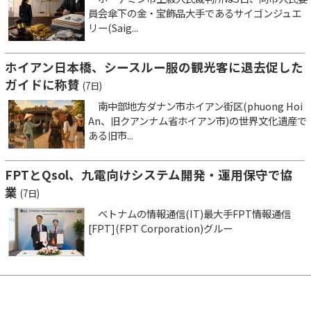
員会傘下の金・宝飾品大手であるサイゴンジュエ
リー(Saig...
ホイアン日本橋、シースルー服の観光客に退去促した
ガイドに称賛
(7日)
南中部地方ダナン市ホイアン街区(phuong Hoi
An、旧クアンナム省ホイアン市)の世界文化遺産で
ある旧市...
FPTとQsol、九電向けシステム開発・運用保守で協
業
(7日)
ベトナムの情報通信(IT)最大手FPT情報通信
[FPT](FPT Corporation)グルー