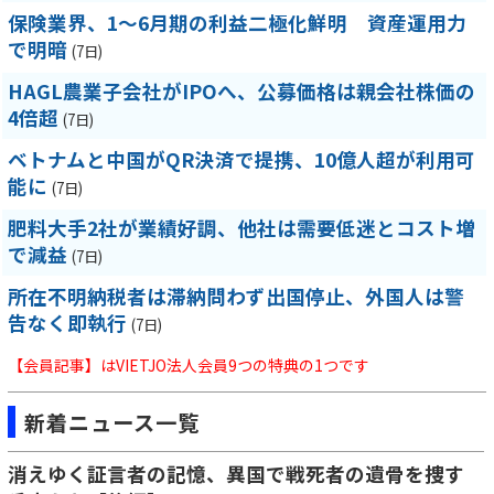
保険業界、1～6月期の利益二極化鮮明 資産運用力
で明暗
(7日)
HAGL農業子会社がIPOへ、公募価格は親会社株価の
4倍超
(7日)
ベトナムと中国がQR決済で提携、10億人超が利用可
能に
(7日)
肥料大手2社が業績好調、他社は需要低迷とコスト増
で減益
(7日)
所在不明納税者は滞納問わず出国停止、外国人は警
告なく即執行
(7日)
【会員記事】はVIETJO法人会員9つの特典の1つです
新着ニュース一覧
消えゆく証言者の記憶、異国で戦死者の遺骨を捜す