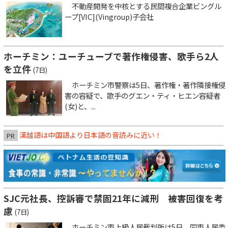
不動産開発を中核とする民間複合企業ビングル
ープ[VIC](Vingroup)子会社
ホーチミン：ユーチューブで著作権侵害、歌手ら2人
を立件
(7日)
ホーチミン市警察は5日、著作権・著作隣接権侵
害の容疑で、歌手のグエン・ティ・ヒエン容疑者
(女)と、...
漢越語は中国語より日本語の音読みに近い！
PR
SJC元社長、控訴審で禁固21年に減刑 被害回復を考
慮
(7日)
ホーチミン市上級人民裁判所は5日、同市人民委