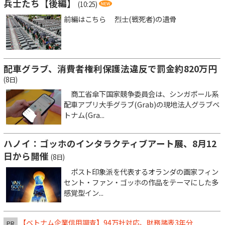
兵士たち【後編】
(10:25)
前編はこちら 烈士(戦死者)の遺骨
配車グラブ、消費者権利保護法違反で罰金約820万円
(8日)
商工省傘下国家競争委員会は、シンガポール系
配車アプリ大手グラブ(Grab)の現地法人グラブベ
トナム(Gra...
ハノイ：ゴッホのインタラクティブアート展、8月12
日から開催
(8日)
ポスト印象派を代表するオランダの画家フィン
セント・ファン・ゴッホの作品をテーマにした多
感覚型イン...
【ベトナム企業信用調査】94万社対応、財務諸表3年分
PR