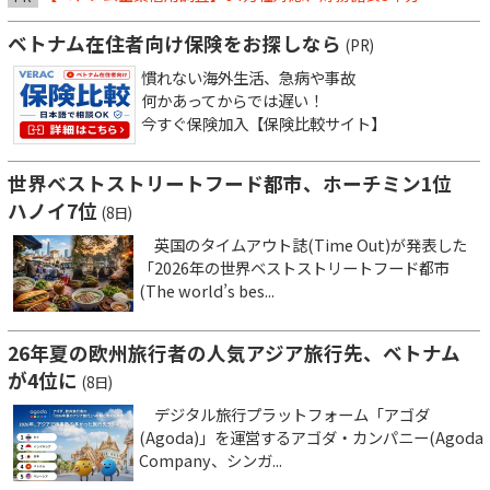
ベトナム在住者向け保険をお探しなら
(PR)
慣れない海外生活、急病や事故
何かあってからでは遅い！
今すぐ保険加入【保険比較サイト】
世界ベストストリートフード都市、ホーチミン1位
ハノイ7位
(8日)
英国のタイムアウト誌(Time Out)が発表した
「2026年の世界ベストストリートフード都市
(The world’s bes...
26年夏の欧州旅行者の人気アジア旅行先、ベトナム
が4位に
(8日)
デジタル旅行プラットフォーム「アゴダ
(Agoda)」を運営するアゴダ・カンパニー(Agoda
Company、シンガ...