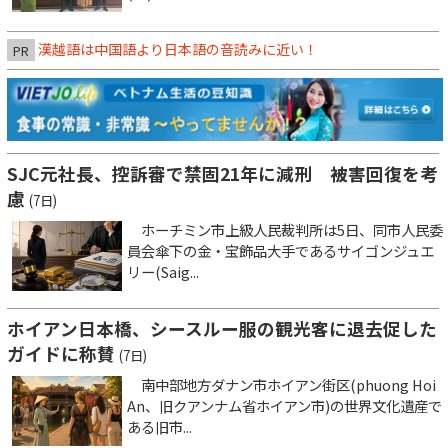
漢越語は中国語より日本語の音読みに近い！
PR
SJC元社長、控訴審で禁固21年に減刑 被害回復を考
慮
(7日)
ホーチミン市上級人民裁判所は5日、同市人民委
員会傘下の金・宝飾品大手であるサイゴンジュエ
リー(Saig...
ホイアン日本橋、シースルー服の観光客に退去促した
ガイドに称賛
(7日)
南中部地方ダナン市ホイアン街区(phuong Hoi
An、旧クアンナム省ホイアン市)の世界文化遺産で
ある旧市...