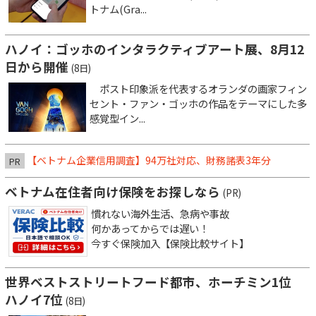
トナム(Gra...
ハノイ：ゴッホのインタラクティブアート展、8月12
日から開催
(8日)
ポスト印象派を代表するオランダの画家フィン
セント・ファン・ゴッホの作品をテーマにした多
感覚型イン...
【ベトナム企業信用調査】94万社対応、財務諸表3年分
PR
ベトナム在住者向け保険をお探しなら
(PR)
慣れない海外生活、急病や事故
何かあってからでは遅い！
今すぐ保険加入【保険比較サイト】
世界ベストストリートフード都市、ホーチミン1位
ハノイ7位
(8日)