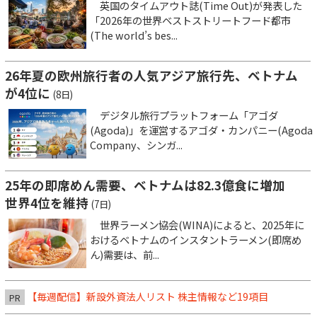
英国のタイムアウト誌(Time Out)が発表した
「2026年の世界ベストストリートフード都市
(The world’s bes...
26年夏の欧州旅行者の人気アジア旅行先、ベトナム
が4位に
(8日)
デジタル旅行プラットフォーム「アゴダ
(Agoda)」を運営するアゴダ・カンパニー(Agoda
Company、シンガ...
25年の即席めん需要、ベトナムは82.3億食に増加
世界4位を維持
(7日)
世界ラーメン協会(WINA)によると、2025年に
おけるベトナムのインスタントラーメン(即席め
ん)需要は、前...
【毎週配信】新設外資法人リスト 株主情報など19項目
PR