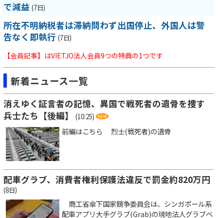
で減益
(7日)
所在不明納税者は滞納問わず出国停止、外国人は警
告なく即執行
(7日)
【会員記事】はVIETJO法人会員9つの特典の1つです
新着ニュース一覧
消えゆく証言者の記憶、異国で戦死者の遺骨を捜す
兵士たち【後編】
(10:25)
前編はこちら 烈士(戦死者)の遺骨
配車グラブ、消費者権利保護法違反で罰金約820万円
(8日)
商工省傘下国家競争委員会は、シンガポール系
配車アプリ大手グラブ(Grab)の現地法人グラブベ