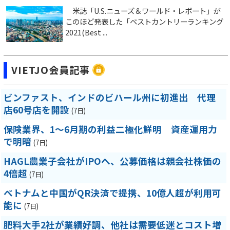
米誌「U.S.ニューズ＆ワールド・レポート」が
このほど発表した「ベストカントリーランキング
2021(Best ...
VIETJO会員記事
ビンファスト、インドのビハール州に初進出 代理
店60号店を開設
(7日)
保険業界、1～6月期の利益二極化鮮明 資産運用力
で明暗
(7日)
HAGL農業子会社がIPOへ、公募価格は親会社株価の
4倍超
(7日)
ベトナムと中国がQR決済で提携、10億人超が利用可
能に
(7日)
肥料大手2社が業績好調、他社は需要低迷とコスト増