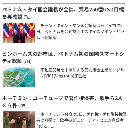
ベトナム・タイ国会議長が会談、貿易250億USD目標
を再確認
(7日)
チャン・タイン・マン国会議長はハノイ市で5
日、ベトナムを公式訪問中のタイのソポン・ザラ
ム下院議長...
ビンホームズの都市区、ベトナム初の国際スマートシ
ティ認証
(7日)
不動産開発を中核とする民間複合企業ビングル
ープ[VIC](Vingroup)子会社
ホーチミン：ユーチューブで著作権侵害、歌手ら2人
を立件
(7日)
ホーチミン市警察は5日、著作権・著作隣接権侵
害の容疑で、歌手のグエン・ティ・ヒエン容疑者
(女)と、...