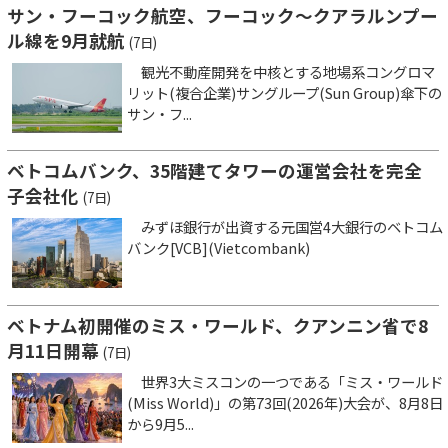
サン・フーコック航空、フーコック～クアラルンプー
ル線を9月就航
(7日)
観光不動産開発を中核とする地場系コングロマ
リット(複合企業)サングループ(Sun Group)傘下の
サン・フ...
ベトコムバンク、35階建てタワーの運営会社を完全
子会社化
(7日)
みずほ銀行が出資する元国営4大銀行のベトコム
バンク[VCB](Vietcombank)
ベトナム初開催のミス・ワールド、クアンニン省で8
月11日開幕
(7日)
世界3大ミスコンの一つである「ミス・ワールド
(Miss World)」の第73回(2026年)大会が、8月8日
から9月5...