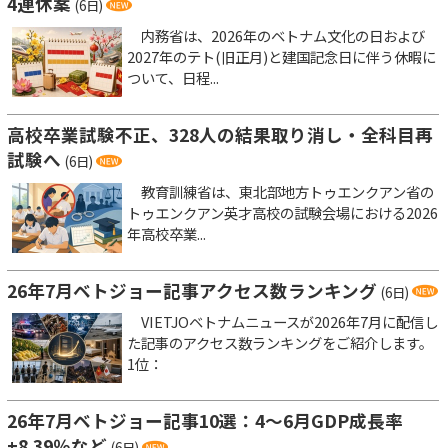
4連休案
(6日)
内務省は、2026年のベトナム文化の日および
2027年のテト(旧正月)と建国記念日に伴う休暇に
ついて、日程...
高校卒業試験不正、328人の結果取り消し・全科目再
試験へ
(6日)
教育訓練省は、東北部地方トゥエンクアン省の
トゥエンクアン英才高校の試験会場における2026
年高校卒業...
26年7月ベトジョー記事アクセス数ランキング
(6日)
VIETJOベトナムニュースが2026年7月に配信し
た記事のアクセス数ランキングをご紹介します。
1位：
26年7月ベトジョー記事10選：4～6月GDP成長率
+8.39％など
(6日)