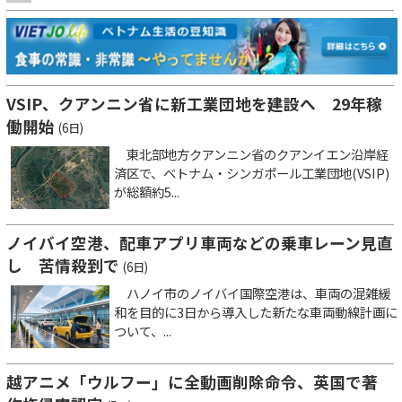
VSIP、クアンニン省に新工業団地を建設へ 29年稼
働開始
(6日)
東北部地方クアンニン省のクアンイエン沿岸経
済区で、ベトナム・シンガポール工業団地(VSIP)
が総額約5...
ノイバイ空港、配車アプリ車両などの乗車レーン見直
し 苦情殺到で
(6日)
ハノイ市のノイバイ国際空港は、車両の混雑緩
和を目的に3日から導入した新たな車両動線計画に
ついて、...
越アニメ「ウルフー」に全動画削除命令、英国で著