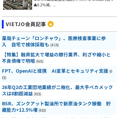
▲0.2％減、...
VIETJO会員記事
薬局チェーン「ロンチャウ」、医療検査事業に参
入 自宅で検体採取も
(4:16)
【特集】融資拡大で増益の銀行業界、利ざや縮小と
不良債権で明暗
(6日)
FPT、OpenAIと提携 AI変革とセキュリティ支援
(6
日)
26年Q2の工業団地業績が二極化、最大手ベカメック
スは8割超減益
(6日)
BSR、ズンクアット製油所で新原油タンク稼働 貯
蔵能力+12.5％増
(6日)