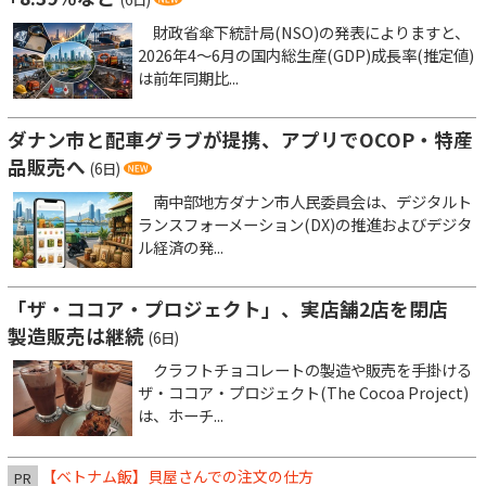
財政省傘下統計局(NSO)の発表によりますと、
2026年4～6月の国内総生産(GDP)成長率(推定値)
は前年同期比...
ダナン市と配車グラブが提携、アプリでOCOP・特産
品販売へ
(6日)
南中部地方ダナン市人民委員会は、デジタルト
ランスフォーメーション(DX)の推進およびデジタ
ル経済の発...
「ザ・ココア・プロジェクト」、実店舗2店を閉店
製造販売は継続
(6日)
クラフトチョコレートの製造や販売を手掛ける
ザ・ココア・プロジェクト(The Cocoa Project)
は、ホーチ...
【ベトナム飯】貝屋さんでの注文の仕方
PR