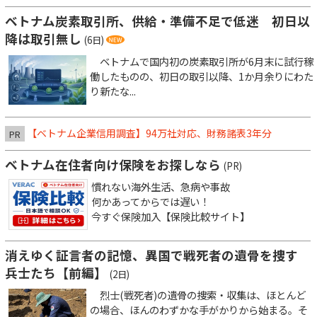
ベトナム炭素取引所、供給・準備不足で低迷 初日以
降は取引無し
(6日)
ベトナムで国内初の炭素取引所が6月末に試行稼
働したものの、初日の取引以降、1か月余りにわた
り新たな...
【ベトナム企業信用調査】94万社対応、財務諸表3年分
PR
ベトナム在住者向け保険をお探しなら
(PR)
慣れない海外生活、急病や事故
何かあってからでは遅い！
今すぐ保険加入【保険比較サイト】
消えゆく証言者の記憶、異国で戦死者の遺骨を捜す
兵士たち【前編】
(2日)
烈士(戦死者)の遺骨の捜索・収集は、ほとんど
の場合、ほんのわずかな手がかりから始まる。そ