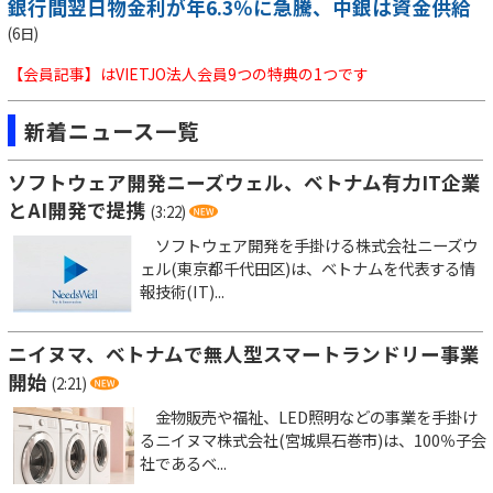
銀行間翌日物金利が年6.3％に急騰、中銀は資金供給
(6日)
【会員記事】はVIETJO法人会員9つの特典の1つです
新着ニュース一覧
ソフトウェア開発ニーズウェル、ベトナム有力IT企業
とAI開発で提携
(3:22)
ソフトウェア開発を手掛ける株式会社ニーズウ
ェル(東京都千代田区)は、ベトナムを代表する情
報技術(IT)...
ニイヌマ、ベトナムで無人型スマートランドリー事業
開始
(2:21)
金物販売や福祉、LED照明などの事業を手掛け
るニイヌマ株式会社(宮城県石巻市)は、100％子会
社であるベ...