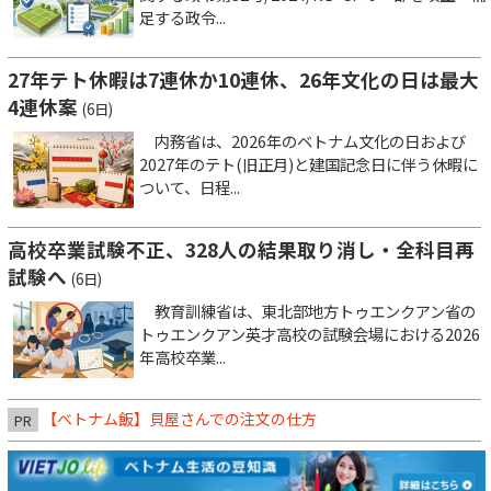
足する政令...
27年テト休暇は7連休か10連休、26年文化の日は最大
4連休案
(6日)
内務省は、2026年のベトナム文化の日および
2027年のテト(旧正月)と建国記念日に伴う休暇に
ついて、日程...
高校卒業試験不正、328人の結果取り消し・全科目再
試験へ
(6日)
教育訓練省は、東北部地方トゥエンクアン省の
トゥエンクアン英才高校の試験会場における2026
年高校卒業...
【ベトナム飯】貝屋さんでの注文の仕方
PR