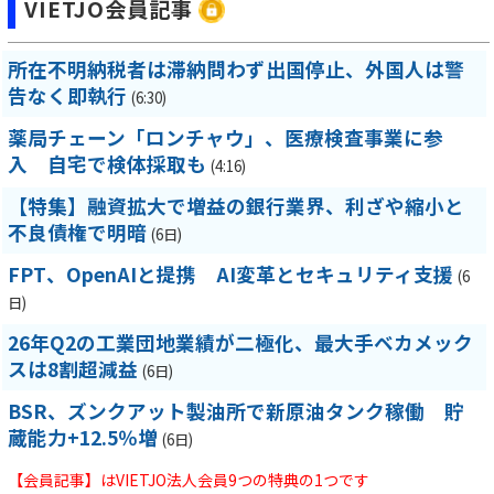
VIETJO会員記事
所在不明納税者は滞納問わず出国停止、外国人は警
告なく即執行
(6:30)
薬局チェーン「ロンチャウ」、医療検査事業に参
入 自宅で検体採取も
(4:16)
【特集】融資拡大で増益の銀行業界、利ざや縮小と
不良債権で明暗
(6日)
FPT、OpenAIと提携 AI変革とセキュリティ支援
(6
日)
26年Q2の工業団地業績が二極化、最大手ベカメック
スは8割超減益
(6日)
BSR、ズンクアット製油所で新原油タンク稼働 貯
蔵能力+12.5％増
(6日)
【会員記事】はVIETJO法人会員9つの特典の1つです