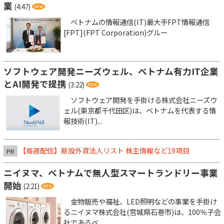
業
(4:47)
ベトナムの情報通信(IT)最大手FPT情報通信
[FPT](FPT Corporation)グルー
ソフトウェア開発ニーズウェル、ベトナム有力IT企業
とAI開発で提携
(3:22)
ソフトウェア開発を手掛ける株式会社ニーズウ
ェル(東京都千代田区)は、ベトナムを代表する情
報技術(IT)...
【毎週配信】新設外資法人リスト 株主情報など19項目
PR
ニイヌマ、ベトナムで無人型スマートランドリー事業
開始
(2:21)
金物販売や福祉、LED照明などの事業を手掛け
るニイヌマ株式会社(宮城県石巻市)は、100％子会
社であるベ...