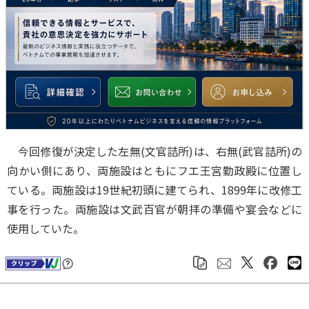
今回修復が決定した左無(文官詰所)は、右無(武官詰所)の
向かい側にあり、両施設はともにフエ王宮勤政殿に位置し
ている。両施設は19世紀初頭に建てられ、1899年に改修工
事を行った。両施設は文武百官が朝拝の準備や宴会などに
使用していた。