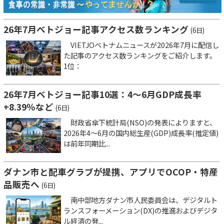
26年7月ベトジョー記事アクセス数ランキング
(6日)
VIETJOベトナムニュースが2026年7月に配信し
た記事のアクセス数ランキングをご紹介します。
1位：
26年7月ベトジョー記事10選：4～6月GDP成長率
+8.39％など
(6日)
財政省傘下統計局(NSO)の発表によりますと、
2026年4～6月の国内総生産(GDP)成長率(推定値)
は前年同期比...
ダナン市と配車グラブが提携、アプリでOCOP・特産
品販売へ
(6日)
南中部地方ダナン市人民委員会は、デジタルト
ランスフォーメーション(DX)の推進およびデジタ
ル経済の発...