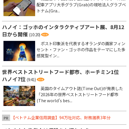
配車アプリ大手グラブ(Grab)の現地法人グラブベ
トナム(Gra...
ハノイ：ゴッホのインタラクティブアート展、8月12
日から開催
(10:20)
ポスト印象派を代表するオランダの画家フィン
セント・ファン・ゴッホの作品をテーマにした多
感覚型イン...
世界ベストストリートフード都市、ホーチミン1位
ハノイ7位
(9:41)
英国のタイムアウト誌(Time Out)が発表した
「2026年の世界ベストストリートフード都市
(The world’s bes...
【ベトナム企業信用調査】94万社対応、財務諸表3年分
PR