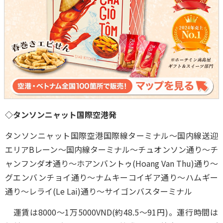
◇タンソンニャット国際空港発
タンソンニャット国際空港国際線ターミナル～国内線送迎
エリアBレーン～国内線ターミナル～チュオンソン通り～チ
ャンフンダオ通り～ホアンバントゥ(Hoang Van Thu)通り～
グエンバンチョイ通り～ナムキーコイギア通り～ハムギー
通り～レライ(Le Lai)通り～サイゴンバスターミナル
運賃は8000～1万5000VND(約48.5～91円)。運行時間は