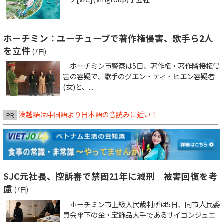
ホーチミン：ユーチューブで著作権侵害、歌手ら2人
を立件
(7日)
ホーチミン市警察は5日、著作権・著作隣接権侵
害の容疑で、歌手のグエン・ティ・ヒエン容疑者
(女)と、...
漢越語は中国語より日本語の音読みに近い！
PR
SJC元社長、控訴審で禁固21年に減刑 被害回復を考
慮
(7日)
ホーチミン市上級人民裁判所は5日、同市人民委
員会傘下の金・宝飾品大手であるサイゴンジュエ