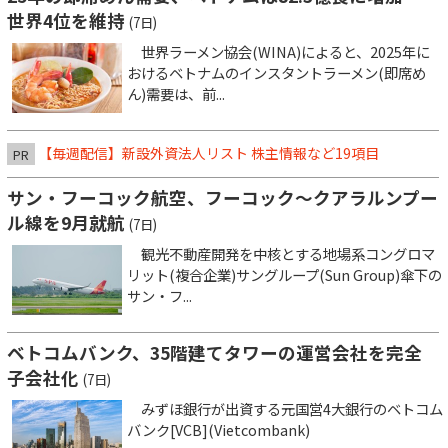
世界4位を維持
(7日)
世界ラーメン協会(WINA)によると、2025年に
おけるベトナムのインスタントラーメン(即席め
ん)需要は、前...
【毎週配信】新設外資法人リスト 株主情報など19項目
PR
サン・フーコック航空、フーコック～クアラルンプー
ル線を9月就航
(7日)
観光不動産開発を中核とする地場系コングロマ
リット(複合企業)サングループ(Sun Group)傘下の
サン・フ...
ベトコムバンク、35階建てタワーの運営会社を完全
子会社化
(7日)
みずほ銀行が出資する元国営4大銀行のベトコム
バンク[VCB](Vietcombank)