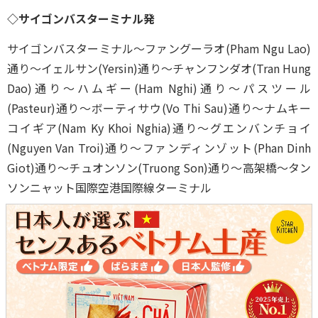
◇サイゴンバスターミナル発
サイゴンバスターミナル～ファングーラオ(Pham Ngu Lao)
通り～イェルサン(Yersin)通り～チャンフンダオ(Tran Hung
Dao)通り～ハムギー(Ham Nghi)通り～パスツール
(Pasteur)通り～ボーティサウ(Vo Thi Sau)通り～ナムキー
コイギア(Nam Ky Khoi Nghia)通り～グエンバンチョイ
(Nguyen Van Troi)通り～ファンディンゾット(Phan Dinh
Giot)通り～チュオンソン(Truong Son)通り～高架橋～タン
ソンニャット国際空港国際線ターミナル