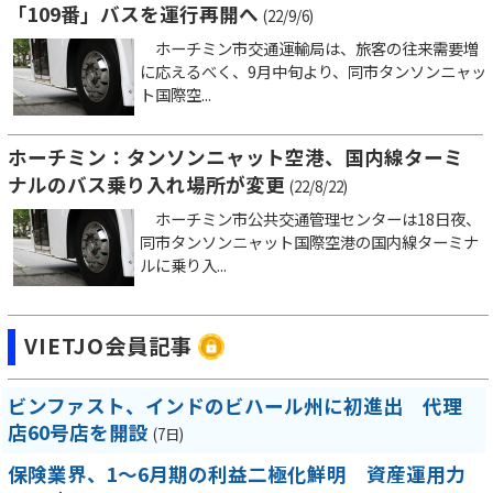
「109番」バスを運行再開へ
(22/9/6)
ホーチミン市交通運輸局は、旅客の往来需要増
に応えるべく、9月中旬より、同市タンソンニャッ
ト国際空...
ホーチミン：タンソンニャット空港、国内線ターミ
ナルのバス乗り入れ場所が変更
(22/8/22)
ホーチミン市公共交通管理センターは18日夜、
同市タンソンニャット国際空港の国内線ターミナ
ルに乗り入...
VIETJO会員記事
ビンファスト、インドのビハール州に初進出 代理
店60号店を開設
(7日)
保険業界、1～6月期の利益二極化鮮明 資産運用力