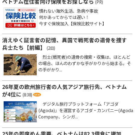
ベトナム在住者向け保険をお探しなら
(PR)
慣れない海外生活、急病や事故
何かあってからでは遅い！
今すぐ保険加入【保険比較サイト】
消えゆく証言者の記憶、異国で戦死者の遺骨を捜す
兵士たち【前編】
(2日)
烈士(戦死者)の遺骨の捜索・収集は、ほとんど
の場合、ほんのわずかな手がかりから始まる。そ
の手がかり...
26年夏の欧州旅行者の人気アジア旅行先、ベトナム
が4位に
(8:38)
デジタル旅行プラットフォーム「アゴダ
(Agoda)」を運営するアゴダ・カンパニー(Agoda
Company、シンガ...
25年の即席めん需要、ベトナムは82.3億食に増加