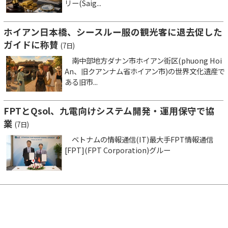
リー(Saig...
ホイアン日本橋、シースルー服の観光客に退去促した
ガイドに称賛
(7日)
南中部地方ダナン市ホイアン街区(phuong Hoi
An、旧クアンナム省ホイアン市)の世界文化遺産で
ある旧市...
FPTとQsol、九電向けシステム開発・運用保守で協
業
(7日)
ベトナムの情報通信(IT)最大手FPT情報通信
[FPT](FPT Corporation)グルー