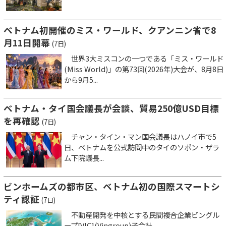
ベトナム初開催のミス・ワールド、クアンニン省で8
月11日開幕
(7日)
世界3大ミスコンの一つである「ミス・ワールド
(Miss World)」の第73回(2026年)大会が、8月8日
から9月5...
ベトナム・タイ国会議長が会談、貿易250億USD目標
を再確認
(7日)
チャン・タイン・マン国会議長はハノイ市で5
日、ベトナムを公式訪問中のタイのソポン・ザラ
ム下院議長...
ビンホームズの都市区、ベトナム初の国際スマートシ
ティ認証
(7日)
不動産開発を中核とする民間複合企業ビングル
ープ[VIC](Vingroup)子会社