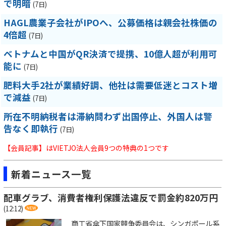
で明暗
(7日)
HAGL農業子会社がIPOへ、公募価格は親会社株価の
4倍超
(7日)
ベトナムと中国がQR決済で提携、10億人超が利用可
能に
(7日)
肥料大手2社が業績好調、他社は需要低迷とコスト増
で減益
(7日)
所在不明納税者は滞納問わず出国停止、外国人は警
告なく即執行
(7日)
【会員記事】はVIETJO法人会員9つの特典の1つです
新着ニュース一覧
配車グラブ、消費者権利保護法違反で罰金約820万円
(12:12)
商工省傘下国家競争委員会は、シンガポール系