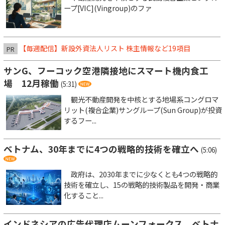
ープ[VIC](Vingroup)のファ
【毎週配信】新設外資法人リスト 株主情報など19項目
PR
サンG、フーコック空港隣接地にスマート機内食工
場 12月稼働
(5:31)
観光不動産開発を中核とする地場系コングロマ
リット(複合企業)サングループ(Sun Group)が投資
するフー...
ベトナム、30年までに4つの戦略的技術を確立へ
(5:06)
政府は、2030年までに少なくとも4つの戦略的
技術を確立し、15の戦略的技術製品を開発・商業
化すること...
インドネシアの広告代理店ムーンフォークス、ベトナ