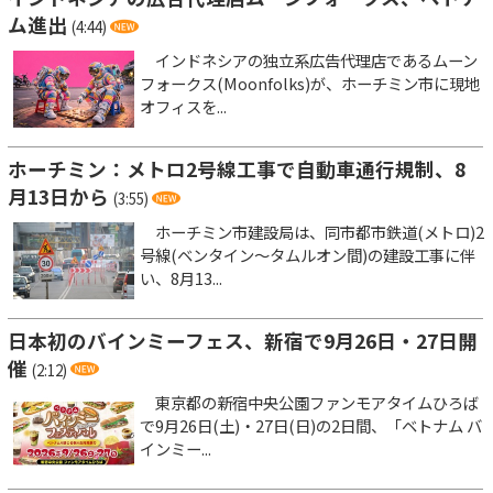
ム進出
(4:44)
インドネシアの独立系広告代理店であるムーン
フォークス(Moonfolks)が、ホーチミン市に現地
オフィスを...
ホーチミン：メトロ2号線工事で自動車通行規制、8
月13日から
(3:55)
ホーチミン市建設局は、同市都市鉄道(メトロ)2
号線(ベンタイン～タムルオン間)の建設工事に伴
い、8月13...
日本初のバインミーフェス、新宿で9月26日・27日開
催
(2:12)
東京都の新宿中央公園ファンモアタイムひろば
で9月26日(土)・27日(日)の2日間、「ベトナム バ
インミー...