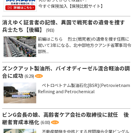
今すぐ保険加入【保険比較サイト】
消えゆく証言者の記憶、異国で戦死者の遺骨を捜す
兵士たち【後編】
(9日)
前編はこちら 烈士(戦死者)の遺骨を捜す任務に
就いて3年になる、北中部地方クアンチ省軍事司令
部所...
ズンクアット製油所、バイオディーゼル混合軽油の調
合に成功
(6:29)
ペトロベトナム製油石化[BSR](Petrovietnam
Refining and Petrochemical
ビンG会長の娘、高齢者ケア会社の取締役に就任 後
継者育成本格化
(6:00)
不動産開発を中核とする民間複合企業ビングル