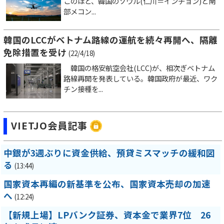
このほど、韓国のソウル(仁川＝インチョン)と南
部メコン...
韓国のLCCがベトナム路線の運航を続々再開へ、隔離
免除措置を受け
(22/4/18)
韓国の格安航空会社(LCC)が、相次ぎベトナム
路線再開を発表している。韓国政府が最近、ワク
チン接種を...
VIETJO会員記事
中銀が3週ぶりに資金供給、預貸ミスマッチの緩和図
る
(13:44)
国家資本再編の新基準を公布、国家資本売却の加速
へ
(12:24)
【新規上場】LPバンク証券、資本金で業界7位 26