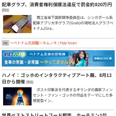
配車グラブ、消費者権利保護法違反で罰金約820万円
(8日)
商工省傘下国家競争委員会は、シンガポール系
配車アプリ大手グラブ(Grab)の現地法人グラブベ
トナム(Gra...
～ベトナム花図鑑～ネムノキ / Hợp hoan
PR
ハノイ：ゴッホのインタラクティブアート展、8月12
日から開催
(8日)
ポスト印象派を代表するオランダの画家フィン
セント・ファン・ゴッホの作品をテーマにした多
感覚型イン...
世界ベストストリートフード都市、ホーチミン1位