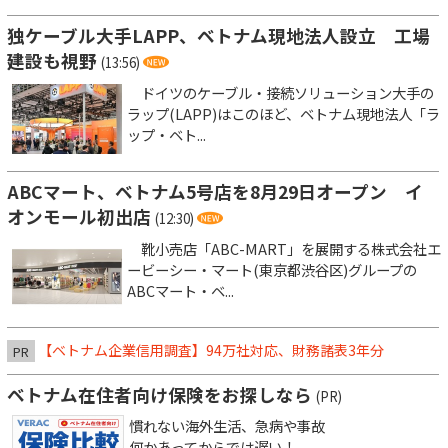
独ケーブル大手LAPP、ベトナム現地法人設立 工場
建設も視野
(13:56)
ドイツのケーブル・接続ソリューション大手の
ラップ(LAPP)はこのほど、ベトナム現地法人「ラ
ップ・ベト...
ABCマート、ベトナム5号店を8月29日オープン イ
オンモール初出店
(12:30)
靴小売店「ABC-MART」を展開する株式会社エ
ービーシー・マート(東京都渋谷区)グループの
ABCマート・ベ...
【ベトナム企業信用調査】94万社対応、財務諸表3年分
PR
ベトナム在住者向け保険をお探しなら
(PR)
慣れない海外生活、急病や事故
何かあってからでは遅い！