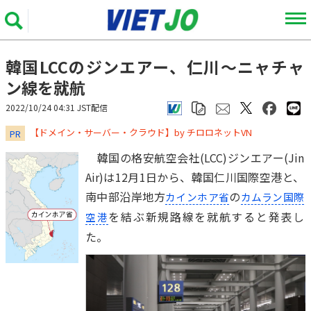
韓国LCCのジンエアー、仁川～ニャチャ
ン線を就航
2022/10/24 04:31 JST配信
​​​​​​​【ドメイン・サーバー・クラウド】by チロロネットVN
PR
韓国の格安航空会社(LCC)ジンエアー(Jin
Air)は12月1日から、韓国仁川国際空港と、
南中部沿岸地方
の
カインホア省
カムラン国際
を結ぶ新規路線を就航すると発表し
空港
た。