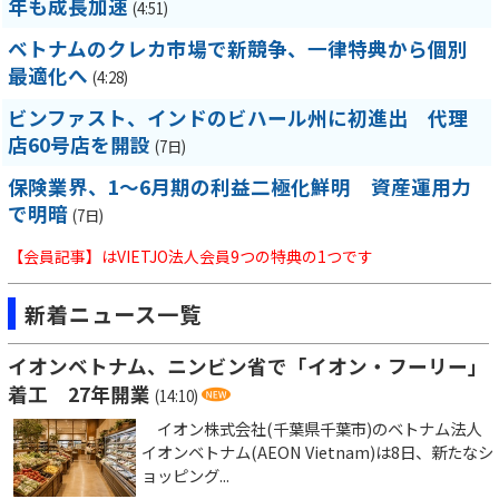
年も成長加速
(4:51)
ベトナムのクレカ市場で新競争、一律特典から個別
最適化へ
(4:28)
ビンファスト、インドのビハール州に初進出 代理
店60号店を開設
(7日)
保険業界、1～6月期の利益二極化鮮明 資産運用力
で明暗
(7日)
【会員記事】はVIETJO法人会員9つの特典の1つです
新着ニュース一覧
イオンベトナム、ニンビン省で「イオン・フーリー」
着工 27年開業
(14:10)
イオン株式会社(千葉県千葉市)のベトナム法人
イオンベトナム(AEON Vietnam)は8日、新たなシ
ョッピング...