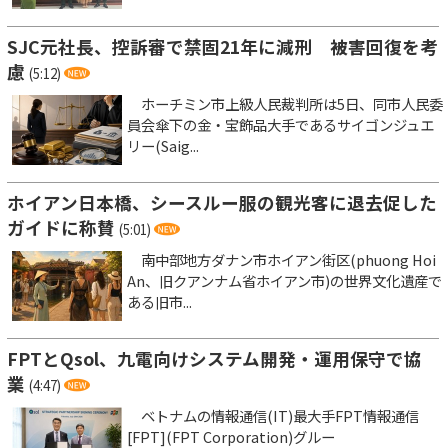
SJC元社長、控訴審で禁固21年に減刑 被害回復を考
慮
(5:12)
ホーチミン市上級人民裁判所は5日、同市人民委
員会傘下の金・宝飾品大手であるサイゴンジュエ
リー(Saig...
ホイアン日本橋、シースルー服の観光客に退去促した
ガイドに称賛
(5:01)
南中部地方ダナン市ホイアン街区(phuong Hoi
An、旧クアンナム省ホイアン市)の世界文化遺産で
ある旧市...
FPTとQsol、九電向けシステム開発・運用保守で協
業
(4:47)
ベトナムの情報通信(IT)最大手FPT情報通信
[FPT](FPT Corporation)グルー