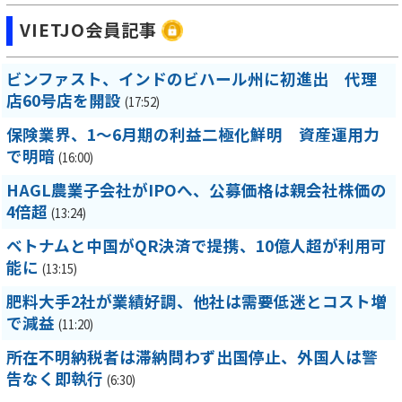
VIETJO会員記事
ビンファスト、インドのビハール州に初進出 代理
店60号店を開設
(17:52)
保険業界、1～6月期の利益二極化鮮明 資産運用力
で明暗
(16:00)
HAGL農業子会社がIPOへ、公募価格は親会社株価の
4倍超
(13:24)
ベトナムと中国がQR決済で提携、10億人超が利用可
能に
(13:15)
肥料大手2社が業績好調、他社は需要低迷とコスト増
で減益
(11:20)
所在不明納税者は滞納問わず出国停止、外国人は警
告なく即執行
(6:30)