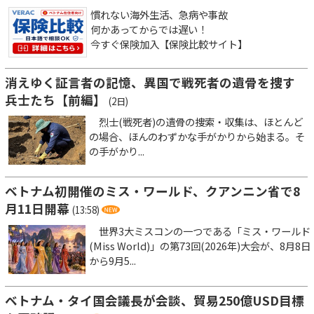
慣れない海外生活、急病や事故
何かあってからでは遅い！
今すぐ保険加入【保険比較サイト】
消えゆく証言者の記憶、異国で戦死者の遺骨を捜す
兵士たち【前編】
(2日)
烈士(戦死者)の遺骨の捜索・収集は、ほとんど
の場合、ほんのわずかな手がかりから始まる。そ
の手がかり...
ベトナム初開催のミス・ワールド、クアンニン省で8
月11日開幕
(13:58)
世界3大ミスコンの一つである「ミス・ワールド
(Miss World)」の第73回(2026年)大会が、8月8日
から9月5...
ベトナム・タイ国会議長が会談、貿易250億USD目標