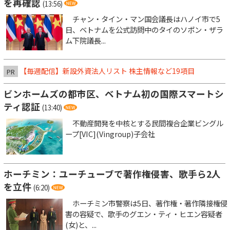
を再確認
(13:56)
チャン・タイン・マン国会議長はハノイ市で5
日、ベトナムを公式訪問中のタイのソポン・ザラ
ム下院議長...
【毎週配信】新設外資法人リスト 株主情報など19項目
PR
ビンホームズの都市区、ベトナム初の国際スマートシ
ティ認証
(13:40)
不動産開発を中核とする民間複合企業ビングル
ープ[VIC](Vingroup)子会社
ホーチミン：ユーチューブで著作権侵害、歌手ら2人
を立件
(6:20)
ホーチミン市警察は5日、著作権・著作隣接権侵
害の容疑で、歌手のグエン・ティ・ヒエン容疑者
(女)と、...