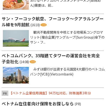
おけるベトナムのインスタントラーメン(即席め
ん)需要は、前...
サン・フーコック航空、フーコック～クアラルンプー
ル線を9月就航
(16:10)
観光不動産開発を中核とする地場系コングロマ
リット(複合企業)サングループ(Sun Group)傘下の
サン・フ...
ベトコムバンク、35階建てタワーの運営会社を完全
子会社化
(14:08)
みずほ銀行が出資する元国営4大銀行のベトコム
バンク[VCB](Vietcombank)
【ベトナム企業信用調査】94万社対応、財務諸表3年分
PR
ベトナム在住者向け保険をお探しなら
(PR)