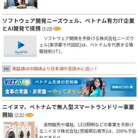
ソフトウェア開発ニーズウェル、ベトナム有力IT企業
とAI開発で提携
(3:22)
ソフトウェア開発を手掛ける株式会社ニーズウ
ェル(東京都千代田区)は、ベトナムを代表する情
報技術(IT)...
漢越語は中国語より日本語の音読みに近い！
PR
ニイヌマ、ベトナムで無人型スマートランドリー事業
開始
(2:21)
金物販売や福祉、LED照明などの事業を手掛け
るニイヌマ株式会社(宮城県石巻市)は、100％子会
社であるベ...