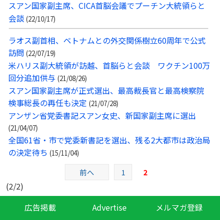
スアン国家副主席、CICA首脳会議でプーチン大統領らと
会談
(22/10/17)
ラオス副首相、ベトナムとの外交関係樹立60周年で公式
訪問
(22/07/19)
米ハリス副大統領が訪越、首脳らと会談 ワクチン100万
回分追加供与
(21/08/26)
スアン国家副主席が正式選出、最高裁長官と最高検察院
検事総長の再任も決定
(21/07/28)
アンザン省党委書記スアン女史、新国家副主席に選出
(21/04/07)
全国61省・市で党委新書記を選出、残る2大都市は政治局
の決定待ち
(15/11/04)
前へ
1
2
(2/2)
広告掲載
Advertise
メルマガ登録