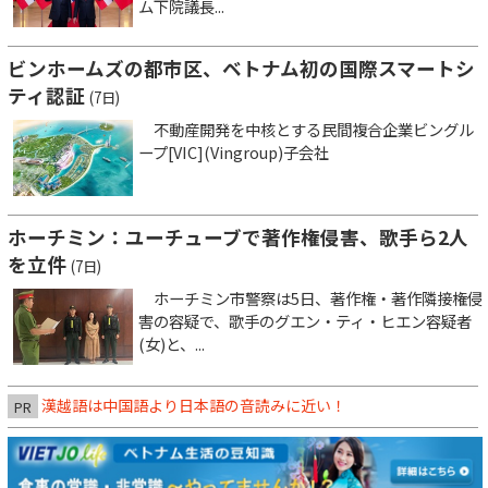
ム下院議長...
ビンホームズの都市区、ベトナム初の国際スマートシ
ティ認証
(7日)
不動産開発を中核とする民間複合企業ビングル
ープ[VIC](Vingroup)子会社
ホーチミン：ユーチューブで著作権侵害、歌手ら2人
を立件
(7日)
ホーチミン市警察は5日、著作権・著作隣接権侵
害の容疑で、歌手のグエン・ティ・ヒエン容疑者
(女)と、...
漢越語は中国語より日本語の音読みに近い！
PR