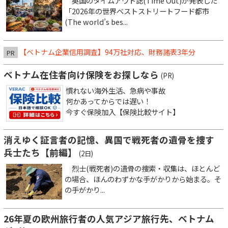
英国のタイムアウト誌(Time Out)が発表した
「2026年の世界ベストストリートフード都市
(The world’s bes...
【ベトナム企業信用調査】94万社対応、財務諸表3年分
PR
ベトナム在住者向け保険をお探しなら
(PR)
慣れない海外生活、急病や事故
何かあってからでは遅い！
今すぐ保険加入【保険比較サイト】
消えゆく証言者の記憶、異国で戦死者の遺骨を捜す
兵士たち【前編】
(2日)
烈士(戦死者)の遺骨の捜索・収集は、ほとんど
の場合、ほんのわずかな手がかりから始まる。そ
の手がかり...
26年夏の欧州旅行者の人気アジア旅行先、ベトナム