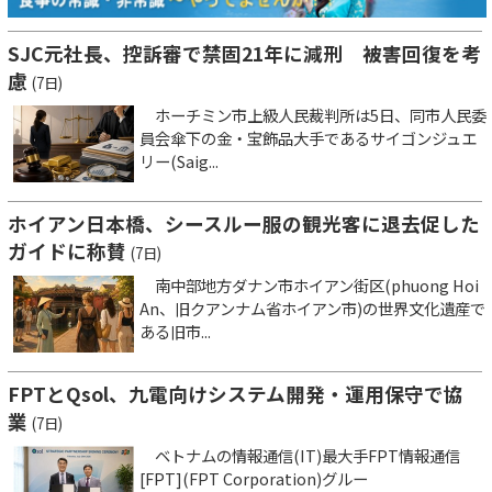
SJC元社長、控訴審で禁固21年に減刑 被害回復を考
慮
(7日)
ホーチミン市上級人民裁判所は5日、同市人民委
員会傘下の金・宝飾品大手であるサイゴンジュエ
リー(Saig...
ホイアン日本橋、シースルー服の観光客に退去促した
ガイドに称賛
(7日)
南中部地方ダナン市ホイアン街区(phuong Hoi
An、旧クアンナム省ホイアン市)の世界文化遺産で
ある旧市...
FPTとQsol、九電向けシステム開発・運用保守で協
業
(7日)
ベトナムの情報通信(IT)最大手FPT情報通信
[FPT](FPT Corporation)グルー