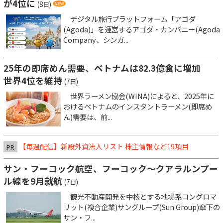
が4位に
(8日)
デジタル旅行プラットフォーム「アゴダ
(Agoda)」を運営するアゴダ・カンパニー(Agoda
Company、シンガ...
25年の即席めん需要、ベトナムは82.3億食に増加
世界4位を維持
(7日)
世界ラーメン協会(WINA)によると、2025年に
おけるベトナムのインスタントラーメン(即席め
ん)需要は、前...
【毎週配信】新設外資法人リスト 株主情報など19項目
PR
サン・フーコック航空、フーコック～クアラルンプー
ル線を9月就航
(7日)
観光不動産開発を中核とする地場系コングロマ
リット(複合企業)サングループ(Sun Group)傘下の
サン・フ...