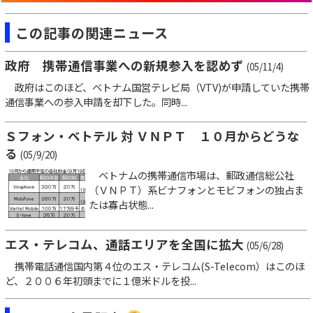
この記事の関連ニュース
政府 携帯通信事業への新規参入を認めず
(05/11/4)
政府はこのほど、ベトナム国営テレビ局（VTV)が申請していた携帯
通信事業への参入申請を却下した。同時...
Ｓフォン・ベトテル 対 ＶＮＰＴ １０月からどうな
る
(05/9/20)
ベトナムの携帯通信市場は、郵政通信総公社
（ＶＮＰＴ）系ビナフォンとモビフォンの独占ま
たは寡占状態...
エス・テレコム、通話エリアを全国に拡大
(05/6/28)
携帯電話通信国内第４位のエス・テレコム(S-Telecom）はこのほ
ど、２００６年初頭までに１億米ドルを投...