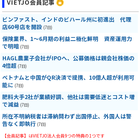
VIETJO会員記事
ビンファスト、インドのビハール州に初進出 代理
店60号店を開設
(7日)
保険業界、1～6月期の利益二極化鮮明 資産運用力
で明暗
(7日)
HAGL農業子会社がIPOへ、公募価格は親会社株価の
4倍超
(7日)
ベトナムと中国がQR決済で提携、10億人超が利用可
能に
(7日)
肥料大手2社が業績好調、他社は需要低迷とコスト増
で減益
(7日)
所在不明納税者は滞納問わず出国停止、外国人は警
告なく即執行
(7日)
【会員記事】はVIETJO法人会員9つの特典の1つです