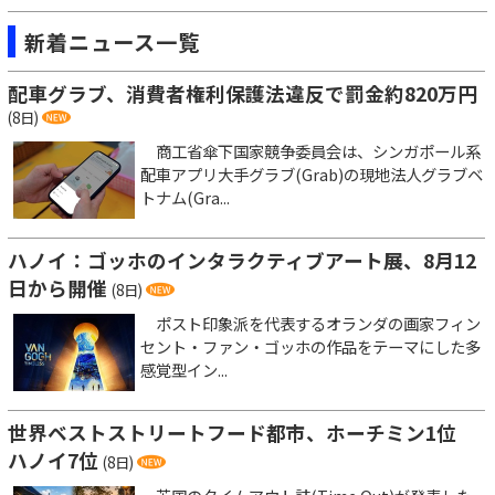
新着ニュース一覧
配車グラブ、消費者権利保護法違反で罰金約820万円
(8日)
商工省傘下国家競争委員会は、シンガポール系
配車アプリ大手グラブ(Grab)の現地法人グラブベ
トナム(Gra...
ハノイ：ゴッホのインタラクティブアート展、8月12
日から開催
(8日)
ポスト印象派を代表するオランダの画家フィン
セント・ファン・ゴッホの作品をテーマにした多
感覚型イン...
世界ベストストリートフード都市、ホーチミン1位
ハノイ7位
(8日)