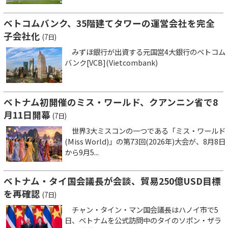
ベトコムバンク、35階建てタワーの運営会社を完全
子会社化
(7日)
みずほ銀行が出資する元国営4大銀行のベトコム
バンク[VCB](Vietcombank)
ベトナム初開催のミス・ワールド、クアンニン省で8
月11日開幕
(7日)
世界3大ミスコンの一つである「ミス・ワールド
(Miss World)」の第73回(2026年)大会が、8月8日
から9月5...
ベトナム・タイ国会議長が会談、貿易250億USD目標
を再確認
(7日)
チャン・タイン・マン国会議長はハノイ市で5
日、ベトナムを公式訪問中のタイのソポン・ザラ