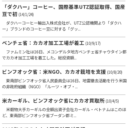
「ダクハー」コーヒー、国際基準UTZ認証取得、国産
豆で初
(14/1/24)
ダクハーコーヒー輸出入株式会社が、UTZ公認機関より「ダクハ
ー」ブランドのコーヒー豆に対する「グッ...
ベンチェ省：カカオ加工工場が着工
(10/9/17)
ファムミン社は16日、メコンデルタ地方ベンチェ省チャウタイン郡
でカカオ加工工場を着工した。総投資額...
ビンフオック省：米NGO、カカオ栽培を支援
(10/8/20)
東南部ビンフオック省人民委員会は16日、地雷撤去活動を行う米国
の非政府組織（NGO）「ルーツ・オブ・...
米カーギル、ビンフオック省にカカオ買取所
(10/4/5)
米穀物大手カーギルの全額出資子会社カーギル・ベトナムはこのほ
ど、東南部ビンフオック省ブーダン郡ミ...