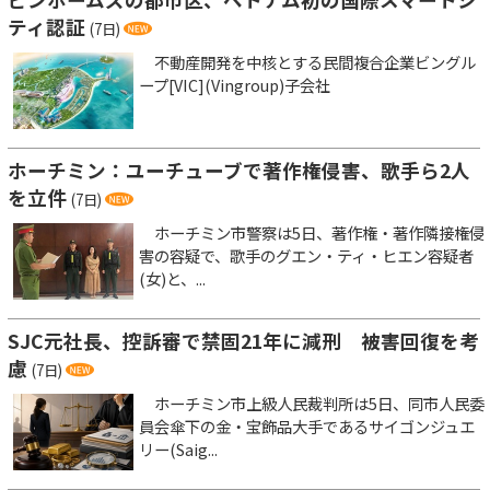
ティ認証
(7日)
不動産開発を中核とする民間複合企業ビングル
ープ[VIC](Vingroup)子会社
ホーチミン：ユーチューブで著作権侵害、歌手ら2人
を立件
(7日)
ホーチミン市警察は5日、著作権・著作隣接権侵
害の容疑で、歌手のグエン・ティ・ヒエン容疑者
(女)と、...
SJC元社長、控訴審で禁固21年に減刑 被害回復を考
慮
(7日)
ホーチミン市上級人民裁判所は5日、同市人民委
員会傘下の金・宝飾品大手であるサイゴンジュエ
リー(Saig...