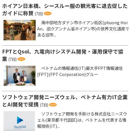
ホイアン日本橋、シースルー服の観光客に退去促した
ガイドに称賛
(7日)
南中部地方ダナン市ホイアン街区(phuong Hoi
An、旧クアンナム省ホイアン市)の世界文化遺産で
ある旧市...
FPTとQsol、九電向けシステム開発・運用保守で協
業
(7日)
ベトナムの情報通信(IT)最大手FPT情報通信
[FPT](FPT Corporation)グルー
ソフトウェア開発ニーズウェル、ベトナム有力IT企業
とAI開発で提携
(7日)
ソフトウェア開発を手掛ける株式会社ニーズウ
ェル(東京都千代田区)は、ベトナムを代表する情
報技術(IT)...