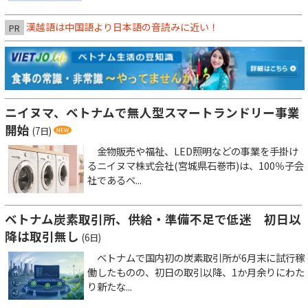
漢越語は中国語より日本語の音読みに近い！
PR
ニイヌマ、ベトナムで無人型スマートランドリー事業
開始
(7日)
金物販売や福祉、LED照明などの事業を手掛け
るニイヌマ株式会社(宮城県石巻市)は、100％子会
社であるベ...
ベトナム炭素取引所、供給・準備不足で低迷 初日以
降は取引無し
(6日)
ベトナムで国内初の炭素取引所が6月末に試行稼
働したものの、初日の取引以降、1か月余りにわた
り新たな...