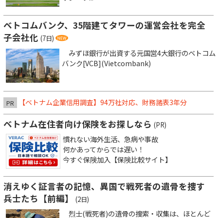
ベトコムバンク、35階建てタワーの運営会社を完全
子会社化
(7日)
みずほ銀行が出資する元国営4大銀行のベトコム
バンク[VCB](Vietcombank)
【ベトナム企業信用調査】94万社対応、財務諸表3年分
PR
ベトナム在住者向け保険をお探しなら
(PR)
慣れない海外生活、急病や事故
何かあってからでは遅い！
今すぐ保険加入【保険比較サイト】
消えゆく証言者の記憶、異国で戦死者の遺骨を捜す
兵士たち【前編】
(2日)
烈士(戦死者)の遺骨の捜索・収集は、ほとんど