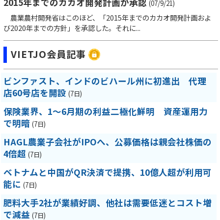
2015年までのカカオ開発計画が承認
(07/9/21)
農業農村開発省はこのほど、「2015年までのカカオ開発計画およ
び2020年までの方針」を承認した。それに...
VIETJO会員記事
ビンファスト、インドのビハール州に初進出 代理
店60号店を開設
(7日)
保険業界、1～6月期の利益二極化鮮明 資産運用力
で明暗
(7日)
HAGL農業子会社がIPOへ、公募価格は親会社株価の
4倍超
(7日)
ベトナムと中国がQR決済で提携、10億人超が利用可
能に
(7日)
肥料大手2社が業績好調、他社は需要低迷とコスト増
で減益
(7日)