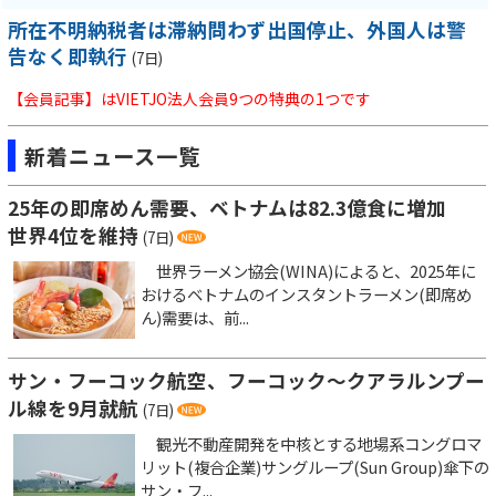
所在不明納税者は滞納問わず出国停止、外国人は警
告なく即執行
(7日)
【会員記事】はVIETJO法人会員9つの特典の1つです
新着ニュース一覧
25年の即席めん需要、ベトナムは82.3億食に増加
世界4位を維持
(7日)
世界ラーメン協会(WINA)によると、2025年に
おけるベトナムのインスタントラーメン(即席め
ん)需要は、前...
サン・フーコック航空、フーコック～クアラルンプー
ル線を9月就航
(7日)
観光不動産開発を中核とする地場系コングロマ
リット(複合企業)サングループ(Sun Group)傘下の
サン・フ...