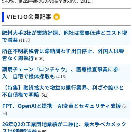
5.43％、第2四半期のGDP成長率は5.8％、2011...
VIETJO会員記事
肥料大手2社が業績好調、他社は需要低迷とコスト増
で減益
(11:20)
所在不明納税者は滞納問わず出国停止、外国人は警
告なく即執行
(6:30)
薬局チェーン「ロンチャウ」、医療検査事業に参
入 自宅で検体採取も
(4:16)
【特集】融資拡大で増益の銀行業界、利ざや縮小と
不良債権で明暗
(6日)
FPT、OpenAIと提携 AI変革とセキュリティ支援
(6
日)
26年Q2の工業団地業績が二極化、最大手ベカメック
スは8割超減益
(6日)