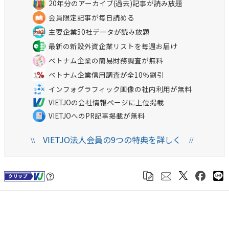
20年分のアーカイブ(過去)記事が読み放題
会員限定記事が毎日読める
主要企業50社データが読み放題
最新の新設外資企業リストを毎週お届け
ベトナム企業の簡易財務調査が無料
ベトナム企業信用調査が全10％割引
インフォグラフィック画像の社内利用が無料
VIETJOの会社情報ページに上位掲載
VIETJOへのPR記事掲載が無料
VIETJO法人会員の9つの特典を詳しく
\\
//