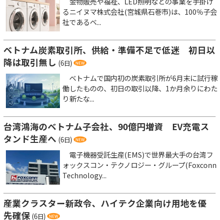
金物販売や福祉、LED照明などの事業を手掛け
るニイヌマ株式会社(宮城県石巻市)は、100％子会
社であるベ...
ベトナム炭素取引所、供給・準備不足で低迷 初日以
降は取引無し
(6日)
ベトナムで国内初の炭素取引所が6月末に試行稼
働したものの、初日の取引以降、1か月余りにわた
り新たな...
台湾鴻海のベトナム子会社、90億円増資 EV充電ス
タンド生産へ
(6日)
電子機器受託生産(EMS)で世界最大手の台湾フ
ォックスコン・テクノロジー・グループ(Foxconn
Technology...
産業クラスター新政令、ハイテク企業向け用地を優
先確保
(6日)