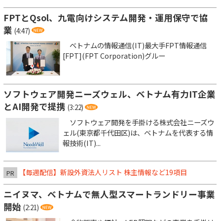
FPTとQsol、九電向けシステム開発・運用保守で協
業
(4:47)
ベトナムの情報通信(IT)最大手FPT情報通信
[FPT](FPT Corporation)グルー
ソフトウェア開発ニーズウェル、ベトナム有力IT企業
とAI開発で提携
(3:22)
ソフトウェア開発を手掛ける株式会社ニーズウ
ェル(東京都千代田区)は、ベトナムを代表する情
報技術(IT)...
【毎週配信】新設外資法人リスト 株主情報など19項目
PR
ニイヌマ、ベトナムで無人型スマートランドリー事業
開始
(2:21)