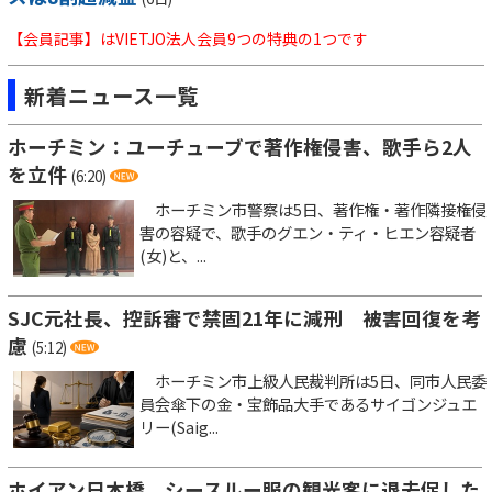
【会員記事】はVIETJO法人会員9つの特典の1つです
新着ニュース一覧
ホーチミン：ユーチューブで著作権侵害、歌手ら2人
を立件
(6:20)
ホーチミン市警察は5日、著作権・著作隣接権侵
害の容疑で、歌手のグエン・ティ・ヒエン容疑者
(女)と、...
SJC元社長、控訴審で禁固21年に減刑 被害回復を考
慮
(5:12)
ホーチミン市上級人民裁判所は5日、同市人民委
員会傘下の金・宝飾品大手であるサイゴンジュエ
リー(Saig...
ホイアン日本橋、シースルー服の観光客に退去促した