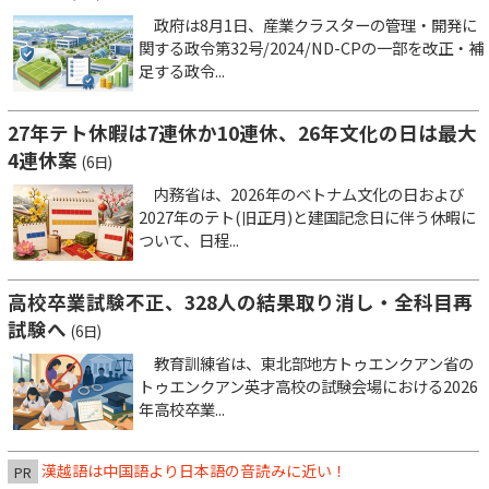
政府は8月1日、産業クラスターの管理・開発に
関する政令第32号/2024/ND-CPの一部を改正・補
足する政令...
27年テト休暇は7連休か10連休、26年文化の日は最大
4連休案
(6日)
内務省は、2026年のベトナム文化の日および
2027年のテト(旧正月)と建国記念日に伴う休暇に
ついて、日程...
高校卒業試験不正、328人の結果取り消し・全科目再
試験へ
(6日)
教育訓練省は、東北部地方トゥエンクアン省の
トゥエンクアン英才高校の試験会場における2026
年高校卒業...
漢越語は中国語より日本語の音読みに近い！
PR