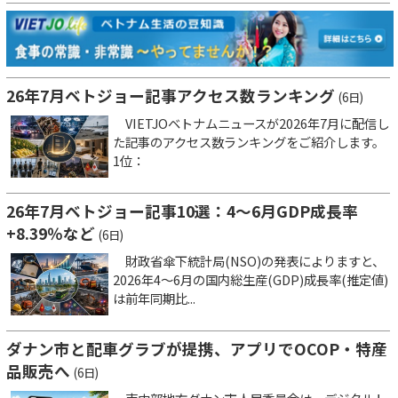
26年7月ベトジョー記事アクセス数ランキング
(6日)
VIETJOベトナムニュースが2026年7月に配信し
た記事のアクセス数ランキングをご紹介します。
1位：
26年7月ベトジョー記事10選：4～6月GDP成長率
+8.39％など
(6日)
財政省傘下統計局(NSO)の発表によりますと、
2026年4～6月の国内総生産(GDP)成長率(推定値)
は前年同期比...
ダナン市と配車グラブが提携、アプリでOCOP・特産
品販売へ
(6日)