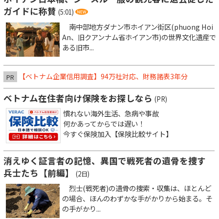
ガイドに称賛
(5:01)
南中部地方ダナン市ホイアン街区(phuong Hoi
An、旧クアンナム省ホイアン市)の世界文化遺産で
ある旧市...
【ベトナム企業信用調査】94万社対応、財務諸表3年分
PR
ベトナム在住者向け保険をお探しなら
(PR)
慣れない海外生活、急病や事故
何かあってからでは遅い！
今すぐ保険加入【保険比較サイト】
消えゆく証言者の記憶、異国で戦死者の遺骨を捜す
兵士たち【前編】
(2日)
烈士(戦死者)の遺骨の捜索・収集は、ほとんど
の場合、ほんのわずかな手がかりから始まる。そ
の手がかり...