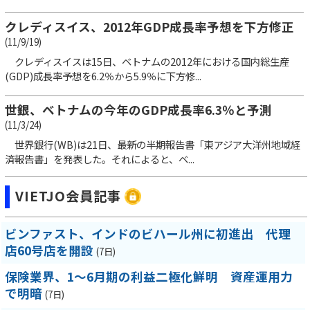
クレディスイス、2012年GDP成長率予想を下方修正
(11/9/19)
クレディスイスは15日、ベトナムの2012年における国内総生産
(GDP)成長率予想を6.2％から5.9％に下方修...
世銀、ベトナムの今年のGDP成長率6.3％と予測
(11/3/24)
世界銀行(WB)は21日、最新の半期報告書「東アジア大洋州地域経
済報告書」を発表した。それによると、ベ...
VIETJO会員記事
ビンファスト、インドのビハール州に初進出 代理
店60号店を開設
(7日)
保険業界、1～6月期の利益二極化鮮明 資産運用力
で明暗
(7日)