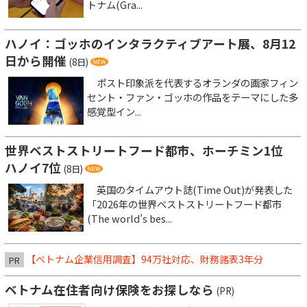
トナム(Gra...
ハノイ：ゴッホのインタラクティブアート展、8月12
日から開催
(8日)
ポスト印象派を代表するオランダの画家フィン
セント・ファン・ゴッホの作品をテーマにした多
感覚型イン...
世界ベストストリートフード都市、ホーチミン1位
ハノイ7位
(8日)
英国のタイムアウト誌(Time Out)が発表した
「2026年の世界ベストストリートフード都市
(The world’s bes...
【ベトナム企業信用調査】94万社対応、財務諸表3年分
PR
ベトナム在住者向け保険をお探しなら
(PR)