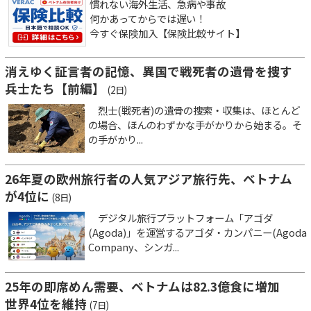
慣れない海外生活、急病や事故
何かあってからでは遅い！
今すぐ保険加入【保険比較サイト】
消えゆく証言者の記憶、異国で戦死者の遺骨を捜す
兵士たち【前編】
(2日)
烈士(戦死者)の遺骨の捜索・収集は、ほとんど
の場合、ほんのわずかな手がかりから始まる。そ
の手がかり...
26年夏の欧州旅行者の人気アジア旅行先、ベトナム
が4位に
(8日)
デジタル旅行プラットフォーム「アゴダ
(Agoda)」を運営するアゴダ・カンパニー(Agoda
Company、シンガ...
25年の即席めん需要、ベトナムは82.3億食に増加
世界4位を維持
(7日)