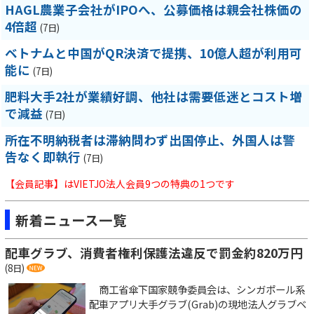
HAGL農業子会社がIPOへ、公募価格は親会社株価の
4倍超
(7日)
ベトナムと中国がQR決済で提携、10億人超が利用可
能に
(7日)
肥料大手2社が業績好調、他社は需要低迷とコスト増
で減益
(7日)
所在不明納税者は滞納問わず出国停止、外国人は警
告なく即執行
(7日)
【会員記事】はVIETJO法人会員9つの特典の1つです
新着ニュース一覧
配車グラブ、消費者権利保護法違反で罰金約820万円
(8日)
商工省傘下国家競争委員会は、シンガポール系
配車アプリ大手グラブ(Grab)の現地法人グラブベ