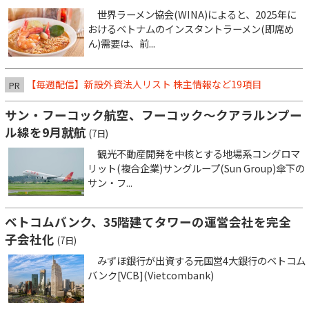
世界ラーメン協会(WINA)によると、2025年に
おけるベトナムのインスタントラーメン(即席め
ん)需要は、前...
【毎週配信】新設外資法人リスト 株主情報など19項目
PR
サン・フーコック航空、フーコック～クアラルンプー
ル線を9月就航
(7日)
観光不動産開発を中核とする地場系コングロマ
リット(複合企業)サングループ(Sun Group)傘下の
サン・フ...
ベトコムバンク、35階建てタワーの運営会社を完全
子会社化
(7日)
みずほ銀行が出資する元国営4大銀行のベトコム
バンク[VCB](Vietcombank)