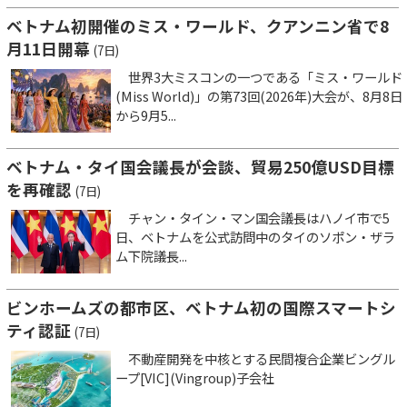
ベトナム初開催のミス・ワールド、クアンニン省で8
月11日開幕
(7日)
世界3大ミスコンの一つである「ミス・ワールド
(Miss World)」の第73回(2026年)大会が、8月8日
から9月5...
ベトナム・タイ国会議長が会談、貿易250億USD目標
を再確認
(7日)
チャン・タイン・マン国会議長はハノイ市で5
日、ベトナムを公式訪問中のタイのソポン・ザラ
ム下院議長...
ビンホームズの都市区、ベトナム初の国際スマートシ
ティ認証
(7日)
不動産開発を中核とする民間複合企業ビングル
ープ[VIC](Vingroup)子会社