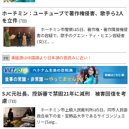
ホーチミン：ユーチューブで著作権侵害、歌手ら2人
を立件
(7日)
ホーチミン市警察は5日、著作権・著作隣接権侵
害の容疑で、歌手のグエン・ティ・ヒエン容疑者
(女)と、...
漢越語は中国語より日本語の音読みに近い！
PR
SJC元社長、控訴審で禁固21年に減刑 被害回復を考
慮
(7日)
ホーチミン市上級人民裁判所は5日、同市人民委
員会傘下の金・宝飾品大手であるサイゴンジュエ
リー(Saig...