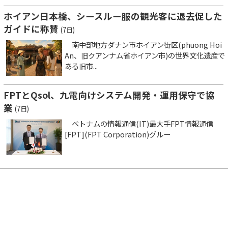
ホイアン日本橋、シースルー服の観光客に退去促した
ガイドに称賛
(7日)
南中部地方ダナン市ホイアン街区(phuong Hoi
An、旧クアンナム省ホイアン市)の世界文化遺産で
ある旧市...
FPTとQsol、九電向けシステム開発・運用保守で協
業
(7日)
ベトナムの情報通信(IT)最大手FPT情報通信
[FPT](FPT Corporation)グルー