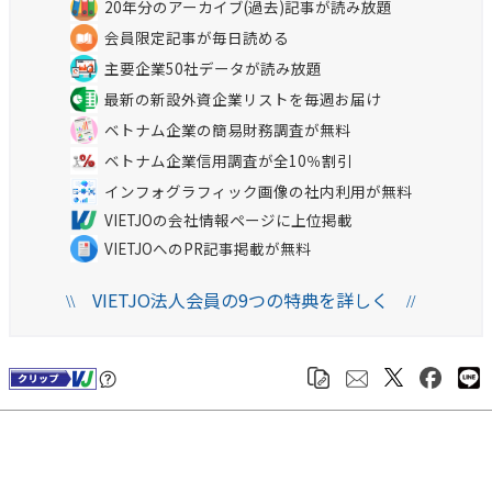
20年分のアーカイブ(過去)記事が読み放題
会員限定記事が毎日読める
主要企業50社データが読み放題
最新の新設外資企業リストを毎週お届け
ベトナム企業の簡易財務調査が無料
ベトナム企業信用調査が全10％割引
インフォグラフィック画像の社内利用が無料
VIETJOの会社情報ページに上位掲載
VIETJOへのPR記事掲載が無料
VIETJO法人会員の9つの特典を詳しく
\\
//