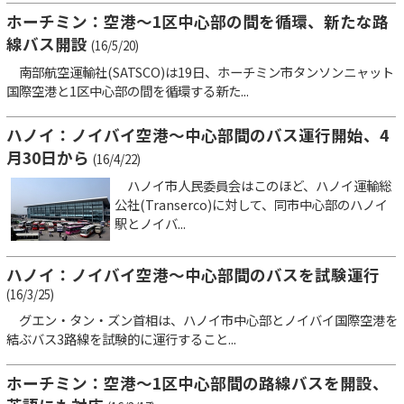
ホーチミン：空港～1区中心部の間を循環、新たな路
線バス開設
(16/5/20)
南部航空運輸社(SATSCO)は19日、ホーチミン市タンソンニャット
国際空港と1区中心部の間を循環する新た...
ハノイ：ノイバイ空港～中心部間のバス運行開始、4
月30日から
(16/4/22)
ハノイ市人民委員会はこのほど、ハノイ運輸総
公社(Transerco)に対して、同市中心部のハノイ
駅とノイバ...
ハノイ：ノイバイ空港～中心部間のバスを試験運行
(16/3/25)
グエン・タン・ズン首相は、ハノイ市中心部とノイバイ国際空港を
結ぶバス3路線を試験的に運行すること...
ホーチミン：空港～1区中心部間の路線バスを開設、