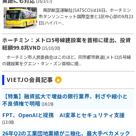
英語にも対応
(16/3/17)
南部航空運輸社(SATSCO)は16日、ホーチミン
市タンソンニャット国際空港と1区中心部の9月23
日(ハイバー...
ホーチミン：メトロ5号線建設案を首相に提出、投資
総額99.8兆VND
(15/10/30)
ホーチミン市人民委員会はこのほど、同市都市鉄道(メトロ)5号線
の建設案をグエン・タン・ズン首相に提...
VIETJO会員記事
【特集】融資拡大で増益の銀行業界、利ざや縮小と
不良債権で明暗
(16:19)
FPT、OpenAIと提携 AI変革とセキュリティ支援
(13:08)
26年Q2の工業団地業績が二極化、最大手ベカメック