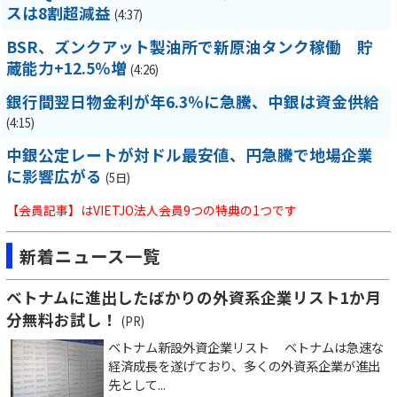
スは8割超減益
(4:37)
BSR、ズンクアット製油所で新原油タンク稼働 貯
蔵能力+12.5％増
(4:26)
銀行間翌日物金利が年6.3％に急騰、中銀は資金供給
(4:15)
中銀公定レートが対ドル最安値、円急騰で地場企業
に影響広がる
(5日)
【会員記事】はVIETJO法人会員9つの特典の1つです
新着ニュース一覧
ベトナムに進出したばかりの外資系企業リスト1か月
分無料お試し！
(PR)
ベトナム新設外資企業リスト ベトナムは急速な
経済成長を遂げており、多くの外資系企業が進出
先として...