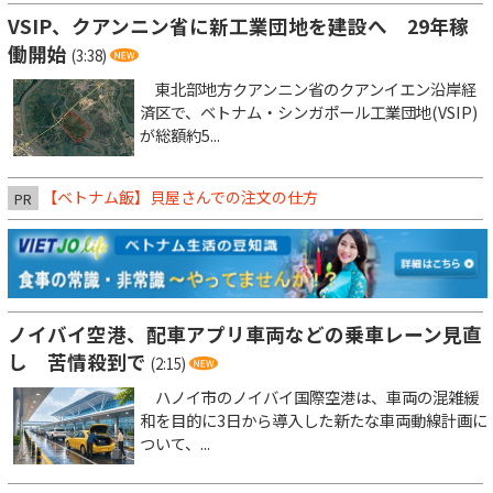
VSIP、クアンニン省に新工業団地を建設へ 29年稼
働開始
(3:38)
東北部地方クアンニン省のクアンイエン沿岸経
済区で、ベトナム・シンガポール工業団地(VSIP)
が総額約5...
【ベトナム飯】貝屋さんでの注文の仕方
PR
ノイバイ空港、配車アプリ車両などの乗車レーン見直
し 苦情殺到で
(2:15)
ハノイ市のノイバイ国際空港は、車両の混雑緩
和を目的に3日から導入した新たな車両動線計画に
ついて、...