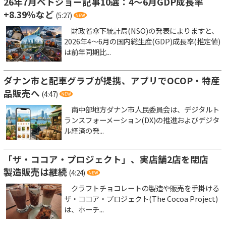
26年7月ベトジョー記事10選：4～6月GDP成長率
+8.39％など
(5:27)
財政省傘下統計局(NSO)の発表によりますと、
2026年4～6月の国内総生産(GDP)成長率(推定値)
は前年同期比...
ダナン市と配車グラブが提携、アプリでOCOP・特産
品販売へ
(4:47)
南中部地方ダナン市人民委員会は、デジタルト
ランスフォーメーション(DX)の推進およびデジタ
ル経済の発...
「ザ・ココア・プロジェクト」、実店舗2店を閉店
製造販売は継続
(4:24)
クラフトチョコレートの製造や販売を手掛ける
ザ・ココア・プロジェクト(The Cocoa Project)
は、ホーチ...