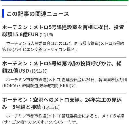
この記事の関連ニュース
ホーチミン：メトロ5号線建設案を首相に提出、投資
総額15.6億EUR
(17/1/9)
ホーチミン市人民委員会はこのほど、同市都市鉄道(メトロ)5号線
第1期(バイヒエン交差点～サイゴン橋区...
ホーチミン：メトロ5号線第2期の投資呼びかけ、総
額21億USD
(16/11/30)
ホーチミン市都市鉄道(メトロ)管理委員会は24日、韓国国際協力団
(KOICA)と韓国鉄道技術研究院(KRRI)と...
ホーチミン：空港へのメトロ支線、24年完工の見込
み―5号線と接続
(16/11/15)
ホーチミン市都市鉄道(メトロ)管理委員会によると、メトロ5号線
(サイゴン橋～カンズオックバスターミナ...