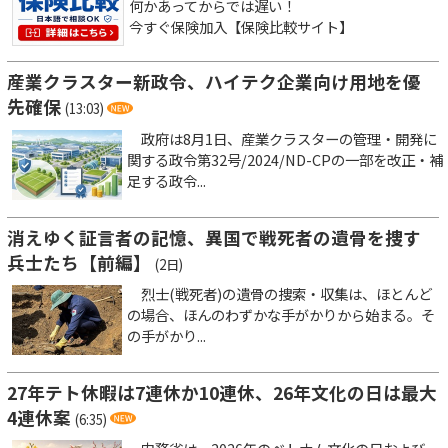
何かあってからでは遅い！
今すぐ保険加入【保険比較サイト】
産業クラスター新政令、ハイテク企業向け用地を優
先確保
(13:03)
政府は8月1日、産業クラスターの管理・開発に
関する政令第32号/2024/ND-CPの一部を改正・補
足する政令...
消えゆく証言者の記憶、異国で戦死者の遺骨を捜す
兵士たち【前編】
(2日)
烈士(戦死者)の遺骨の捜索・収集は、ほとんど
の場合、ほんのわずかな手がかりから始まる。そ
の手がかり...
27年テト休暇は7連休か10連休、26年文化の日は最大
4連休案
(6:35)