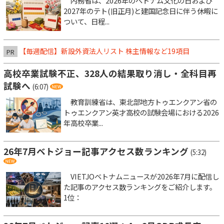
内務省は、2026年のベトナム文化の日および
2027年のテト(旧正月)と建国記念日に伴う休暇に
ついて、日程...
【毎週配信】新設外資法人リスト 株主情報など19項目
PR
高校卒業試験不正、328人の結果取り消し・全科目再
試験へ
(6:07)
教育訓練省は、東北部地方トゥエンクアン省の
トゥエンクアン英才高校の試験会場における2026
年高校卒業...
26年7月ベトジョー記事アクセス数ランキング
(5:32)
VIETJOベトナムニュースが2026年7月に配信し
た記事のアクセス数ランキングをご紹介します。
1位：