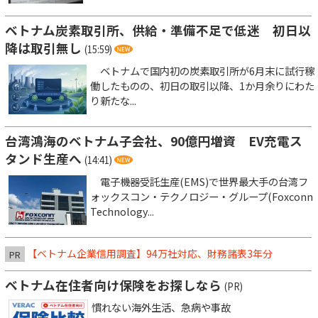
ベトナム炭素取引所、供給・準備不足で低迷 初日以
降は取引無し
(15:59)
ベトナムで国内初の炭素取引所が6月末に試行稼
働したものの、初日の取引以降、1か月余りにわた
り新たな...
台湾鴻海のベトナム子会社、90億円増資 EV充電ス
タンド生産へ
(14:41)
電子機器受託生産(EMS)で世界最大手の台湾フ
ォックスコン・テクノロジー・グループ(Foxconn
Technology...
【ベトナム企業信用調査】94万社対応、財務諸表3年分
PR
ベトナム在住者向け保険をお探しなら
(PR)
慣れない海外生活、急病や事故