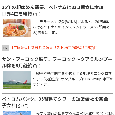
25年の即席めん需要、ベトナムは82.3億食に増加
世界4位を維持
(7日)
世界ラーメン協会(WINA)によると、2025年に
おけるベトナムのインスタントラーメン(即席め
ん)需要は、前...
【毎週配信】新設外資法人リスト 株主情報など19項目
PR
サン・フーコック航空、フーコック～クアラルンプー
ル線を9月就航
(7日)
観光不動産開発を中核とする地場系コングロマ
リット(複合企業)サングループ(Sun Group)傘下の
サン・フ...
ベトコムバンク、35階建てタワーの運営会社を完全
子会社化
(7日)
みずほ銀行が出資する元国営4大銀行のベトコム