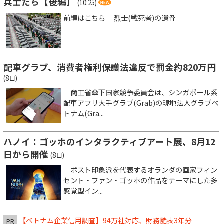
兵士たち【後編】
(10:25)
前編はこちら 烈士(戦死者)の遺骨
配車グラブ、消費者権利保護法違反で罰金約820万円
(8日)
商工省傘下国家競争委員会は、シンガポール系
配車アプリ大手グラブ(Grab)の現地法人グラブベ
トナム(Gra...
ハノイ：ゴッホのインタラクティブアート展、8月12
日から開催
(8日)
ポスト印象派を代表するオランダの画家フィン
セント・ファン・ゴッホの作品をテーマにした多
感覚型イン...
【ベトナム企業信用調査】94万社対応、財務諸表3年分
PR