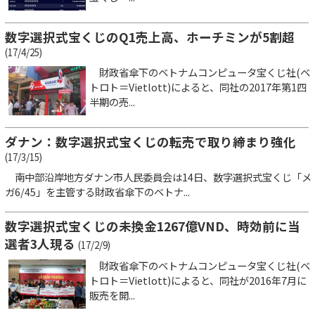
数字選択式宝くじのQ1売上高、ホーチミンが5割超
(17/4/25)
財政省傘下のベトナムコンピュータ宝くじ社(ベ
トロト＝Vietlott)によると、同社の2017年第1四
半期の売...
ダナン：数字選択式宝くじの転売で取り締まり強化
(17/3/15)
南中部沿岸地方ダナン市人民委員会は14日、数字選択式宝くじ「メ
ガ6/45」を主管する財政省傘下のベトナ...
数字選択式宝くじの未換金1267億VND、時効前に当
選者3人現る
(17/2/9)
財政省傘下のベトナムコンピュータ宝くじ社(ベ
トロト＝Vietlott)によると、同社が2016年7月に
販売を開...