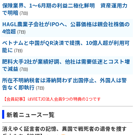
保険業界、1～6月期の利益二極化鮮明 資産運用力
で明暗
(7日)
HAGL農業子会社がIPOへ、公募価格は親会社株価の
4倍超
(7日)
ベトナムと中国がQR決済で提携、10億人超が利用可
能に
(7日)
肥料大手2社が業績好調、他社は需要低迷とコスト増
で減益
(7日)
所在不明納税者は滞納問わず出国停止、外国人は警
告なく即執行
(7日)
【会員記事】はVIETJO法人会員9つの特典の1つです
新着ニュース一覧
消えゆく証言者の記憶、異国で戦死者の遺骨を捜す