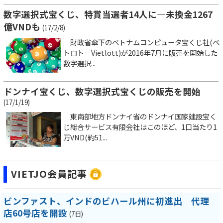
数字選択式宝くじ、特賞当選者14人に―未換金1267
億VNDも
(17/2/8)
財政省傘下のベトナムコンピュータ宝くじ社(ベ
トロト＝Vietlott)が2016年7月に販売を開始した
数字選択...
ドンナイ宝くじ、数字選択式宝くじの販売を開始
(17/1/19)
東南部地方ドンナイ省のドンナイ国家建設宝く
じ総合サービス有限会社はこのほど、1口当たり1
万VND(約51...
VIETJO会員記事
ビンファスト、インドのビハール州に初進出 代理
店60号店を開設
(7日)