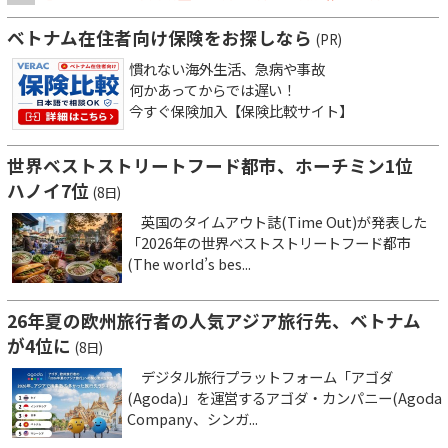
ベトナム在住者向け保険をお探しなら
(PR)
慣れない海外生活、急病や事故
何かあってからでは遅い！
今すぐ保険加入【保険比較サイト】
世界ベストストリートフード都市、ホーチミン1位
ハノイ7位
(8日)
英国のタイムアウト誌(Time Out)が発表した
「2026年の世界ベストストリートフード都市
(The world’s bes...
26年夏の欧州旅行者の人気アジア旅行先、ベトナム
が4位に
(8日)
デジタル旅行プラットフォーム「アゴダ
(Agoda)」を運営するアゴダ・カンパニー(Agoda
Company、シンガ...