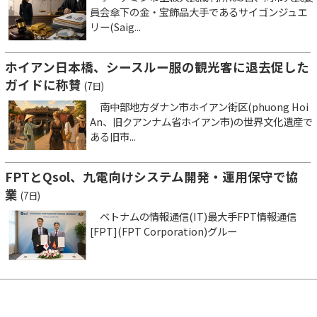
員会傘下の金・宝飾品大手であるサイゴンジュエ
リー(Saig...
ホイアン日本橋、シースルー服の観光客に退去促した
ガイドに称賛
(7日)
南中部地方ダナン市ホイアン街区(phuong Hoi
An、旧クアンナム省ホイアン市)の世界文化遺産で
ある旧市...
FPTとQsol、九電向けシステム開発・運用保守で協
業
(7日)
ベトナムの情報通信(IT)最大手FPT情報通信
[FPT](FPT Corporation)グルー