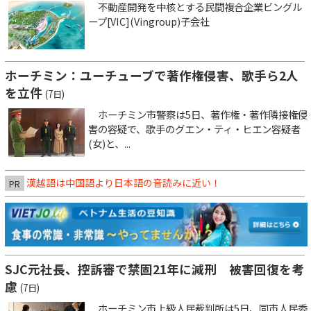
不動産開発を中核とする民間複合企業ビングル
ープ[VIC](Vingroup)子会社
ホーチミン：ユーチューブで著作権侵害、歌手ら2人
を立件
(7日)
ホーチミン市警察は5日、著作権・著作隣接権侵
害の容疑で、歌手のグエン・ティ・ヒエン容疑者
(女)と、...
漢越語は中国語より日本語の音読みに近い！
PR
SJC元社長、控訴審で禁固21年に減刑 被害回復を考
慮
(7日)
ホーチミン市上級人民裁判所は5日、同市人民委