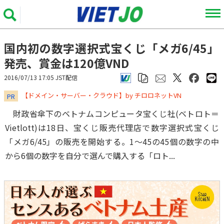
国内初の数字選択式宝くじ「メガ6/45」
発売、賞金は120億VND
2016/07/13 17:05 JST配信
​​​​​​​【ドメイン・サーバー・クラウド】by チロロネットVN
PR
財政省傘下のベトナムコンピュータ宝くじ社(ベトロト＝
Vietlott)は18日、宝くじ販売代理店で数字選択式宝くじ
「メガ6/45」の販売を開始する。1～45の45個の数字の中
から6個の数字を自分で選んで購入する「ロト...