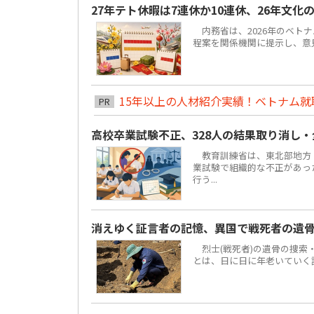
27年テト休暇は7連休か10連休、26年文化
内務省は、2026年のベトナ
程案を関係機関に提示し、意見聴
15年以上の人材紹介実績！ベトナム就職は
PR
高校卒業試験不正、328人の結果取り消し
教育訓練省は、東北部地方ト
業試験で組織的な不正があっ
行う...
消えゆく証言者の記憶、異国で戦死者の遺
烈士(戦死者)の遺骨の捜索
とは、日に日に年老いていく