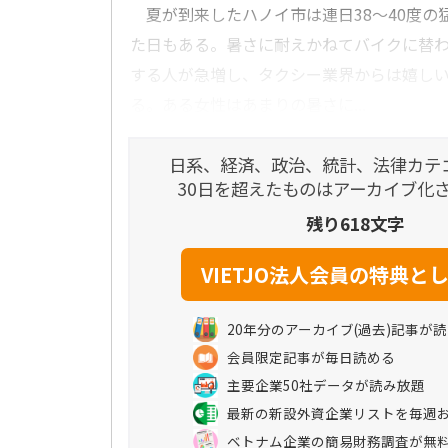
夏が到来したハノイ市は連日38～40度の猛
た日もある。暑さに耐えかねてバイクに替
する人が急増し、タクシー業界からは嬉し
る。ある女性はあまりの暑さに...
日系、経済、政治、統計、法律カテ
30日を超えたものはアーカイブ化
残り618文字
20年分のアーカイブ(過去)記事が
会員限定記事が毎日読める
主要企業50社データが読み放題
最新の新設外資企業リストを毎週
ベトナム企業の簡易財務調査が無