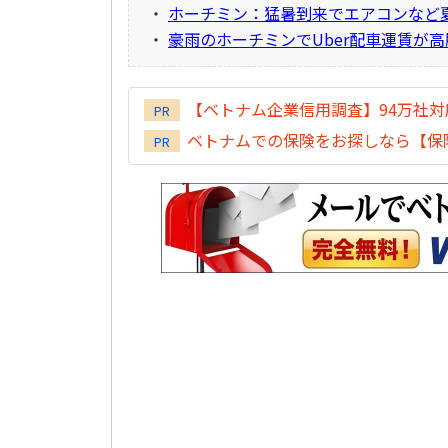
・
ホーチミン：猛暑到来でエアコンなど
・
豪雨のホーチミンでUber配車運賃が
【ベトナム企業信用調査】94万社
PR
ベトナムでの保険をお探しなら【保険
PR