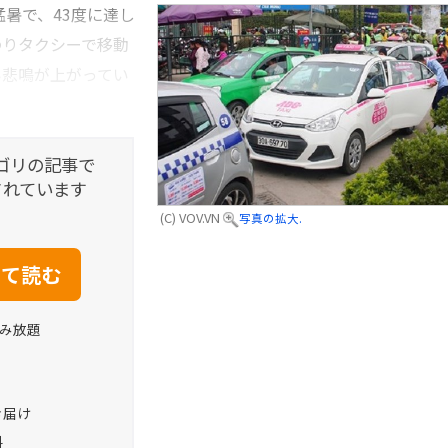
暑で、43度に達し
わりタクシーで移動
い悲鳴が上がってい
ゴリの記事で
されています
(C) VOV.VN
写真の拡大.
読み放題
お届け
料