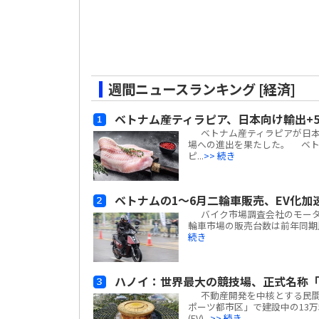
週間ニュースランキング [経済]
ベトナム産ティラピア、日本向け輸出+
ベトナム産ティラピアが日本
場への進出を果たした。 ベトナム
ピ...
>> 続き
ベトナムの1～6月二輪車販売、EV化加
バイク市場調査会社のモーターサイ
輪車市場の販売台数は前年同期比
続き
ハノイ：世界最大の競技場、正式名称「
不動産開発を中核とする民間複合
ポーツ都市区」で建設中の13万
(EV)...
>> 続き