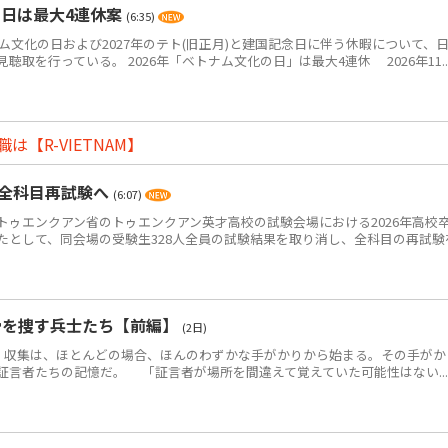
の日は最大4連休案
(6:35)
ム文化の日および2027年のテト(旧正月)と建国記念日に伴う休暇について、
取を行っている。 2026年「ベトナム文化の日」は最大4連休 2026年11..
【R-VIETNAM】
・全科目再試験へ
(6:07)
ゥエンクアン省のトゥエンクアン英才高校の試験会場における2026年高校
たとして、同会場の受験生328人全員の試験結果を取り消し、全科目の再試験
骨を捜す兵士たち【前編】
(2日)
・収集は、ほとんどの場合、ほんのわずかな手がかりから始まる。その手がか
証言者たちの記憶だ。 「証言者が場所を間違えて覚えていた可能性はない...