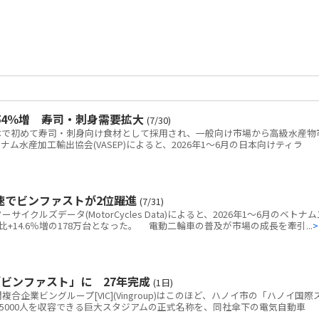
54％増 寿司・刺身需要拡大
(7/30)
で初めて寿司・刺身向け食材として採用され、一般向け市場から高級水産物
水産加工輸出協会(VASEP)によると、2026年1～6月の日本向けティラ
速でビンファストが2位躍進
(7/31)
クルズデータ(MotorCycles Data)によると、2026年1～6月のベトナム
+14.6％増の178万台となった。 電動二輪車の普及が市場の成長を牽引...
>
ビンファスト」に 27年完成
(1日)
企業ビングループ[VIC](Vingroup)はこのほど、ハノイ市の「ハノイ国際
5000人を収容できる巨大スタジアムの正式名称を、同社傘下の電気自動車