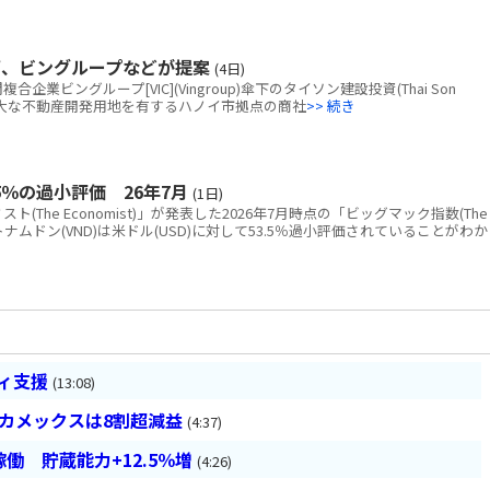
画、ビングループなどが提案
(4日)
ビングループ[VIC](Vingroup)傘下のタイソン建設投資(Thai Son
tion)、広大な不動産開発用地を有するハノイ市拠点の商社
>> 続き
％の過小評価 26年7月
(1日)
The Economist)」が発表した2026年7月時点の「ビッグマック指数(The
と、ベトナムドン(VND)は米ドル(USD)に対して53.5％過小評価されていることがわか
ティ支援
(13:08)
ベカメックスは8割超減益
(4:37)
働 貯蔵能力+12.5％増
(4:26)