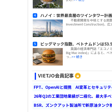
ハノイ：世界最高層のツインタワー計
不動産開発を中核とする民間複合企業
Investment Construc
ビッグマック指数、ベトナムドンは53.5
英国の経済専門誌「エコノミスト(
Big Mac index)」による
っ...
>> 続き
VIETJO会員記事
FPT、OpenAIと提携 AI変革とセキュリ
26年Q2の工業団地業績が二極化、最大手
BSR、ズンクアット製油所で新原油タンク稼