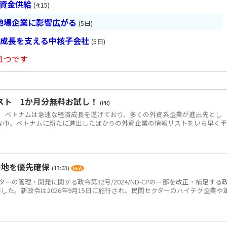
は資金供給
(4:15)
地場企業に影響広がる
(5日)
の成長を支える中核子会社
(5日)
1つです
スト 1か月分無料お試し！
(PR)
 ベトナムは急速な経済成長を遂げており、多くの外資系企業が進出先とし
な中、ベトナムに新たに進出したばかりの外資企業の情報リストをいち早く
用地を優先確保
(13:03)
ーの管理・開発に関する政令第32号/2024/ND-CPの一部を改正・補足する
Pを公布した。新政令は2026年9月15日に施行され、民間セクターのハイテク企業や