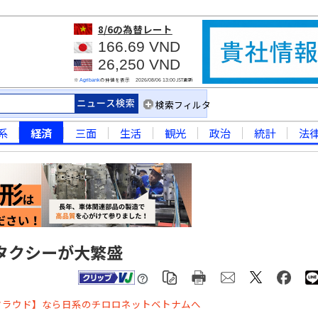
8/6
の為替レート
166.69 VND
26,250 VND
※
の仲値を表示
JST更新
Agribank
2026/08/06 13:00
検索フィルタ
系
経済
三面
生活
観光
政治
統計
法
タクシーが大繁盛
クラウド】なら日系のチロロネットベトナムへ