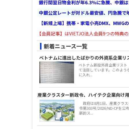
銀行間翌日物金利が年6.3％に急騰、中銀
中銀公定レートが対ドル最安値、円急騰で
【新規上場】携帯・家電小売DMX、MWG
【会員記事】はVIETJO法人会員9つの特典の
新着ニュース一覧
ベトナムに進出したばかりの外資系企業リ
ベトナム新設外資企業リスト
て注目しています。このよう
に入れ...
産業クラスター新政令、ハイテク企業向け
政府は8月1日、産業クラスタ
令第303号/2026/ND-C
新的ス...