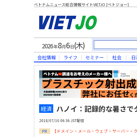
ベトナムニュース総合情報サイトVIETJO [ベトジョー]
8
6
(木)
2026
年
月
日
会社情報
ライフ
セミナー
社会
日
ハノイ：記録的な暑さで
経済
2018/07/10 06:36 JST配信
【ドメイン・メール・ウェブ・サーバー・
PR