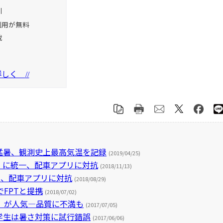
引
利用が無料
載
を詳しく
//
の猛暑、観測史上最高気温を記録
(2019/04/25)
」に統一、配車アプリに対抗
(2018/11/13)
へ、配車アプリに対抗
(2018/08/29)
FPTと提携
(2018/07/02)
」が人気―品質に不満も
(2017/07/05)
学生は暑さ対策に試行錯誤
(2017/06/06)