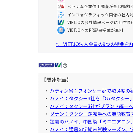
ベトナム企業信用調査が全10％割
インフォグラフィック画像の社内
VIETJOの会社情報ページに上位掲
VIETJOへのPR記事掲載が無料
VIETJO法人会員の9つの特典
\\
【関連記事】
・
ハティン省：フオンケー郡で43.4度
・
ハノイ：タクシー3社を「G7タクシー
・
ハノイ：タクシー3社がブランド統一
・
ダナン：タクシー運転手への英語教育で
・
猛暑のハノイ、中国製「ミニエアコン
・
ハノイ：猛暑の学期末試験シーズン、