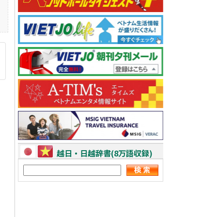
越日・日越辞書(8万語収録)