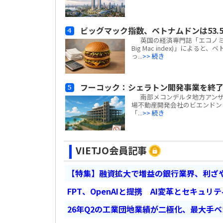
ビッグマック指数、ベトナムドンは53.5
英国の経済専門誌「エコノミスト(
Big Mac index)」による
っ...
>> 続き
フーコック：シェラトン開発事業を終了
南部メコンデルタ地方アンザン
場不動産開発会社のビエンドン・フー
「...
>> 続き
VIETJO会員記事
【特集】融資拡大で増益の銀行業界、利ざ
FPT、OpenAIと提携 AI変革とセキュリ
26年Q2の工業団地業績が二極化、最大手