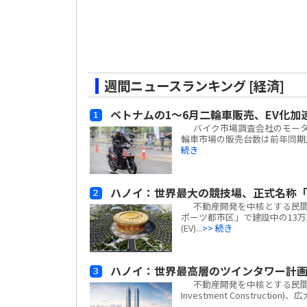
週間ニュースランキング [経済]
ベトナムの1～6月二輪車販売、EV化加
バイク市場調査会社のモーターサイ
輪車市場の販売台数は前年同期比
続き
ハノイ：世界最大の競技場、正式名称「
不動産開発を中核とする民間複合
ポーツ都市区」で建設中の13万
(EV)...
>> 続き
ハノイ：世界最高層のツインタワー計
不動産開発を中核とする民間複合企業
Investment Construc