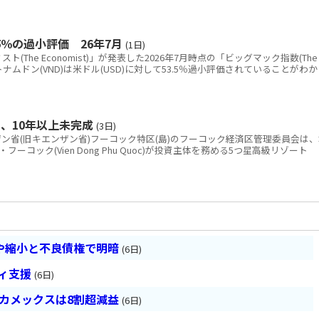
％の過小評価 26年7月
(1日)
The Economist)」が発表した2026年7月時点の「ビッグマック指数(The
と、ベトナムドン(VND)は米ドル(USD)に対して53.5％過小評価されていることがわか
、10年以上未完成
(3日)
省(旧キエンザン省)フーコック特区(島)のフーコック経済区管理委員会は、
コック(Vien Dong Phu Quoc)が投資主体を務める5つ星高級リゾート
や縮小と不良債権で明暗
(6日)
ティ支援
(6日)
ベカメックスは8割超減益
(6日)