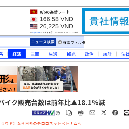
8/6
の為替レート
166.58 VND
26,225 VND
※
の仲値を表示
JST更新
Agribank
2026/08/06 18:00
検索フィルタ
系
経済
三面
生活
観光
政治
統計
法
バイク販売台数は前年比▲18.1％減
クラウド】なら日系のチロロネットベトナムへ