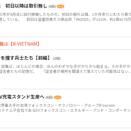
迷 初日以降は取引無し
(6日)
所が6月末に試行稼働したものの、初日の取引以降、1か月余りにわたり新
ている。 初日は温室効果ガス排出枠「VN2025」が1210t、約1億6170
【R-VIETNAM】
骨を捜す兵士たち【前編】
(2日)
・収集は、ほとんどの場合、ほんのわずかな手がかりから始まる。その手がか
証言者たちの記憶だ。 「証言者が場所を間違えて覚えていた可能性はない...
EV充電スタンド生産へ
(6日)
世界最大手の台湾フォックスコン・テクノロジー・グループ(Foxconn
p＝鴻海)のベトナム子会社であるEVフォックスコン・エネルギー・アンド・コンポーネ