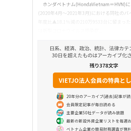
ホンダベトナム(HondaVietnam＝HVN)
(2020年4月～2021年3月)における同社
年度比▲18.1％減の210万9533台に留ま
は新型コロナウイルス感染症...
日系、経済、政治、統計、法律カテ
30日を超えたものはアーカイブ化
残り378文字
20年分のアーカイブ(過去)記事が
会員限定記事が毎日読める
主要企業50社データが読み放題
最新の新設外資企業リストを毎週
ベトナム企業の簡易財務調査が無