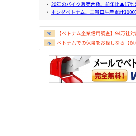
・
20年のバイク販売台数、前年比▲17％
・
ホンダベトナム、二輪車生産累計300
【ベトナム企業信用調査】94万社
PR
ベトナムでの保険をお探しなら【保険
PR