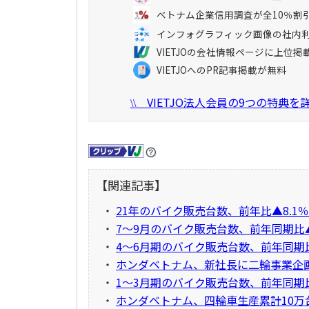
ベトナム企業信用調査が全10％割
インフォグラフィック画像の社内
VIETJOの会社情報ページに上位掲
VIETJOへのPR記事掲載が無料
VIETJO法人会員の9つの特典
\\
【関連記事】
・
21年のバイク販売台数、前年比▲8.1％
・
7～9月のバイク販売台数、前年同期比
・
4～6月期のバイク販売台数、前年同期比+
・
ホンダベトナム、新社長に二輪事業企
・
1～3月期のバイク販売台数、前年同期比
・
ホンダベトナム、四輪車生産累計10万