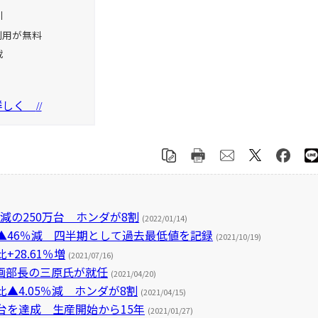
引
利用が無料
載
を詳しく
//
減の250万台 ホンダが8割
(2022/01/14)
▲46％減 四半期として過去最低値を記録
(2021/10/19)
28.61％増
(2021/07/16)
画部長の三原氏が就任
(2021/04/20)
▲4.05％減 ホンダが8割
(2021/04/15)
台を達成 生産開始から15年
(2021/01/27)