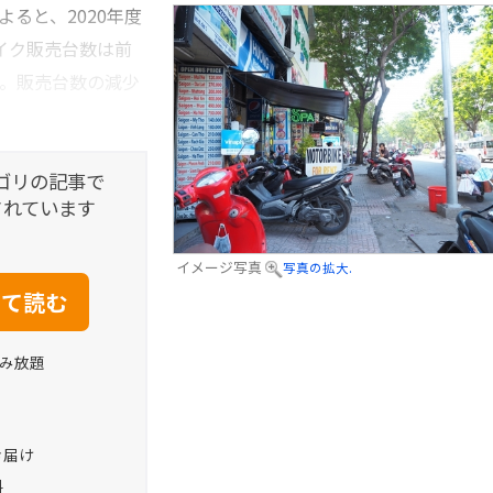
によると、2020年度
のバイク販売台数は前
った。販売台数の減少
ゴリの記事で
されています
イメージ写真
写真の拡大.
読み放題
お届け
料