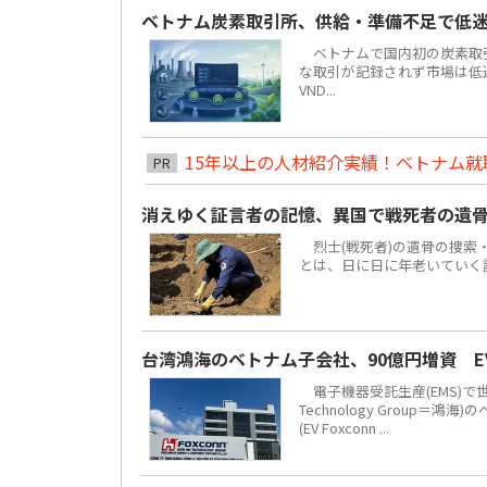
ベトナム炭素取引所、供給・準備不足で低
ベトナムで国内初の炭素取引
な取引が記録されず市場は低迷し
VND...
15年以上の人材紹介実績！ベトナム就職は
PR
消えゆく証言者の記憶、異国で戦死者の遺
烈士(戦死者)の遺骨の捜索
とは、日に日に年老いていく
台湾鴻海のベトナム子会社、90億円増資 
電子機器受託生産(EMS)で
Technology Grou
(EV Foxconn ...