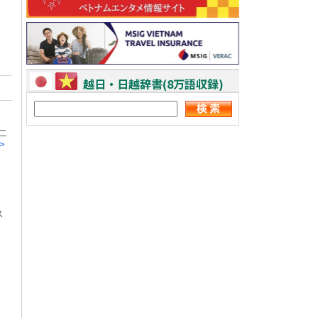
越日・日越辞書(8万語収録)
二
>
ス