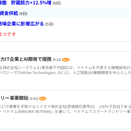
働 貯蔵能力+12.5％増
(6日)
は資金供給
(6日)
地場企業に影響広がる
(5日)
1つです
IT企業とAI開発で提携
(3:22)
式会社ニーズウェル(東京都千代田区)は、ベトナムを代表する情報技術(IT
(TinhVan Technologies JSC.)と、人工知能(AI)駆動開発を中心とした.
ドリー事業開始
(2:21)
どの事業を手掛けるニイヌマ株式会社(宮城県石巻市)は、100％子会社であ
トナム(NIINUMA VIETNAM)」を通じて、ベトナムでスマートランドリー事