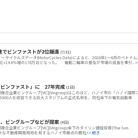
速でビンファストが2位躍進
(7/31)
クルズデータ(MotorCycles Data)によると、2026年1～6月のベトナム
+14.6％増の178万台となった。 電動二輪車の普及が市場の成長を牽引...
>
ビンファスト」に 27年完成
(1日)
企業ビングループ[VIC](Vingroup)はこのほど、ハノイ市の「ハノイ国際
5000人を収容できる巨大スタジアムの正式名称を、同社傘下の電気自動車
画、ビングループなどが提案
(4日)
ビングループ[VIC](Vingroup)傘下のタイソン建設投資(Thai Son
tion)、広大な不動産開発用地を有するハノイ市拠点の商社
>> 続き