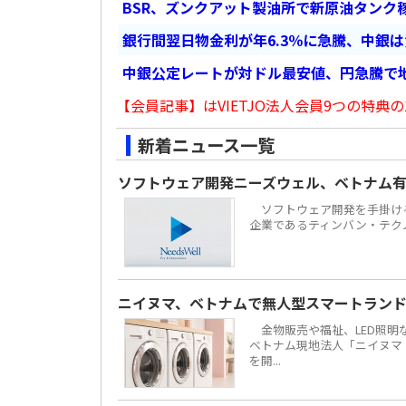
BSR、ズンクアット製油所で新原油タンク稼
銀行間翌日物金利が年6.3％に急騰、中銀
中銀公定レートが対ドル最安値、円急騰で
【会員記事】はVIETJO法人会員9つの特典の
新着ニュース一覧
ソフトウェア開発ニーズウェル、ベトナム有力
ソフトウェア開発を手掛ける株
企業であるティンバン・テクノロジーズ
ニイヌマ、ベトナムで無人型スマートラン
金物販売や福祉、LED照明な
ベトナム現地法人「ニイヌマ・ベ
を開...