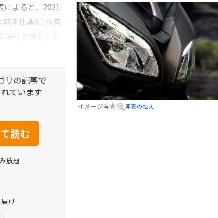
によると、2021
前年比▲8.1％減
3年連続で減少して
ゴリの記事で
されています
イメージ写真
写真の拡大.
読み放題
お届け
料