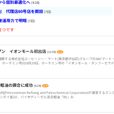
から個別最適化へ
(4:28)
 代理店60号店を開設
(7日)
産運用力で明暗
(7日)
1つです
ープン イオンモール初出店
(12:30)
を展開する株式会社エービーシー・マート(東京都渋谷区)グループのABCマート
etnam、ホーチミン市)は8月29日、ホーチミン市の「イオンモール・タンフーセラ
合軽油の調合に成功
(6:29)
ovietnam Refining and Petrochemical Corporation)が運営するズン
ンガイ省)は、バイオディーゼル混合軽油「B5」お