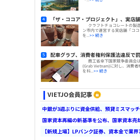
「ザ・ココア・プロジェクト」、実店舗
クラフトチョコレートの製造や販売
ン市内で運営する実店舗「ココア・カフ
を...
>> 続き
配車グラブ、消費者権利保護法違反で罰
商工省傘下国家競争委員会は、
(Grab Vietnam)に対し、
を科...
>> 続き
VIETJO会員記事
中銀が3週ぶりに資金供給、預貸ミスマッ
国家資本再編の新基準を公布、国家資本売
【新規上場】LPバンク証券、資本金で業界