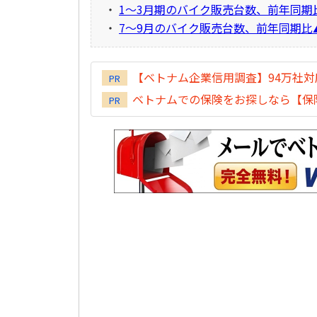
・
1～3月期のバイク販売台数、前年同期比+
・
7～9月のバイク販売台数、前年同期比
【ベトナム企業信用調査】94万社
PR
ベトナムでの保険をお探しなら【保険
PR