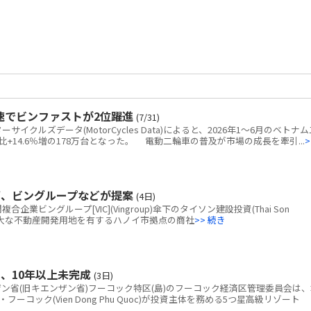
速でビンファストが2位躍進
(7/31)
クルズデータ(MotorCycles Data)によると、2026年1～6月のベトナム
+14.6％増の178万台となった。 電動二輪車の普及が市場の成長を牽引...
>
画、ビングループなどが提案
(4日)
ビングループ[VIC](Vingroup)傘下のタイソン建設投資(Thai Son
tion)、広大な不動産開発用地を有するハノイ市拠点の商社
>> 続き
、10年以上未完成
(3日)
省(旧キエンザン省)フーコック特区(島)のフーコック経済区管理委員会は、
コック(Vien Dong Phu Quoc)が投資主体を務める5つ星高級リゾート