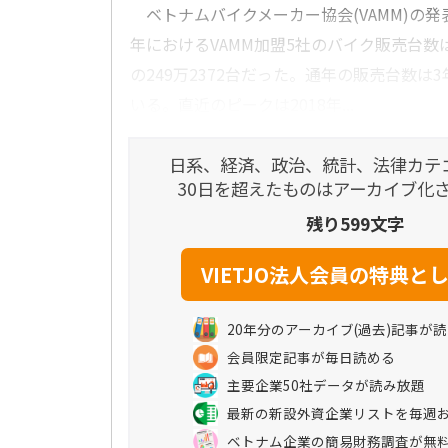
ベトナムバイクメーカー協会(VAMM)の発表
年におけるVAMM加盟5社のバイク販売台数は
の249万2372台だった。通年の販売台数は
いる。直近のピークは2018年...
日系、経済、政治、統計、法律カテ
30日を超えたものはアーカイブ化
残り599文字
20年分のアーカイブ(過去)記事が
会員限定記事が毎日読める
主要企業50社データが読み放題
最新の新設外資企業リストを毎週
ベトナム企業の簡易財務調査が無