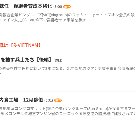
に就任 後継者育成本格化
(6:00)
企業ビングループ[VIC](Vingroup)のファム・ニャット・ブオン会長の
・アイン女史が、VIC傘下で高齢者ケア事業を手掛
【R-VIETNAM】
骨を捜す兵士たち【後編】
(9日)
)の遺骨を捜す任務に就いて3年になる、北中部地方クアンチ省軍事司令部所属
ン
内食工場 12月稼働
(5:31)
系コングロマリット(複合企業)サングループ(Sun Group)が投資するフ
、南部メコンデルタ地方アンザン省のフーコック国際空港の隣接地に建設されて