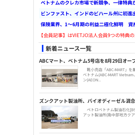
ベトナムのクレカ市場で新競争、一律特典
ビンファスト、インドのビハール州に初進出
保険業界、1～6月期の利益二極化鮮明 資
【会員記事】はVIETJO法人会員9つの特典の
新着ニュース一覧
ABCマート、ベトナム5号店を8月29日オ
靴小売店「ABC-MART」
ベトナム(ABC-MART Vi
ン(AEON...
ズンクアット製油所、バイオディーゼル混
ペトロベトナム製油石化[BSR](Petr
アット製油所(南中部地方クア