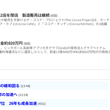
2店を閉店 製造販売は継続
(6日)
を手掛けるザ・ココア・プロジェクト(The Cocoa Project)は、ホーチ
ェ(Cocoa Cafe)」と「ココア・キッチン(Cocoa Kitchen)」の2店舗
金約820万円
(8日)
シンガポール系配車アプリ大手グラブ(Grab)の現地法人グラブベトナム
消費者権利保護法などに違反したとして、罰金13億6000万VND(約820万円)の行政処
チの緩和図る
(13:44)
却の加速へ
(12:24)
7位 26年も成長加速
(4:51)