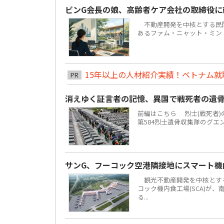
ビンG会長の娘、高齢者ケア会社の取締役
不動産開発を中核とする民間複合
あるファム・ニャット・ミン
15年以上の人材紹介実績！ベトナム就職は
PR
消えゆく証言者の記憶、異国で戦死者の遺
前編はこちら 烈士(戦死者
第584烈士遺骨収集隊のグエ
サンG、フーコック空港隣接地にスマート機
観光不動産開発を中核とする地場
コック機内食工場(SCA)が
る...