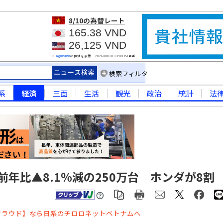
8/10
の為替レート
165.38 VND
26,125 VND
※
の仲値を表示
JST更新
Agribank
2026/08/10 13:00
検索フィルタ
系
経済
三面
生活
観光
政治
統計
法
前年比▲8.1％減の250万台 ホンダが8割
クラウド】なら日系のチロロネットベトナムへ