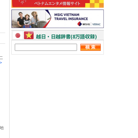
越日・日越辞書(8万語収録)
二
>
地