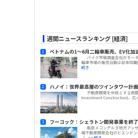
週間ニュースランキング [経済]
ベトナムの1～6月二輪車販売、EV化加
バイク市場調査会社のモーターサイ
輪車市場の販売台数は前年同期比
続き
ハノイ：世界最高層のツインタワー計
不動産開発を中核とする民間複合企業
Investment Construc
フーコック：シェラトン開発事業を終了
南部メコンデルタ地方アンザン
場不動産開発会社のビエンドン・フー
「...
>> 続き