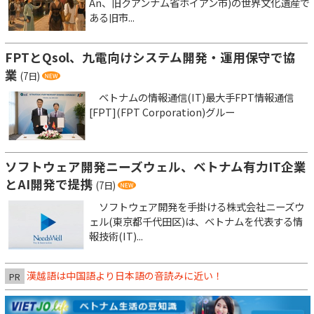
An、旧クアンナム省ホイアン市)の世界文化遺産で
ある旧市...
FPTとQsol、九電向けシステム開発・運用保守で協
業
(7日)
ベトナムの情報通信(IT)最大手FPT情報通信
[FPT](FPT Corporation)グルー
ソフトウェア開発ニーズウェル、ベトナム有力IT企業
とAI開発で提携
(7日)
ソフトウェア開発を手掛ける株式会社ニーズウ
ェル(東京都千代田区)は、ベトナムを代表する情
報技術(IT)...
漢越語は中国語より日本語の音読みに近い！
PR