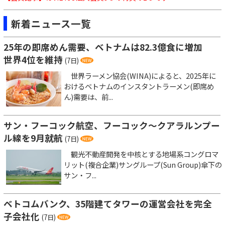
新着ニュース一覧
25年の即席めん需要、ベトナムは82.3億食に増加
世界4位を維持
(7日)
世界ラーメン協会(WINA)によると、2025年に
おけるベトナムのインスタントラーメン(即席め
ん)需要は、前...
サン・フーコック航空、フーコック～クアラルンプー
ル線を9月就航
(7日)
観光不動産開発を中核とする地場系コングロマ
リット(複合企業)サングループ(Sun Group)傘下の
サン・フ...
ベトコムバンク、35階建てタワーの運営会社を完全
子会社化
(7日)