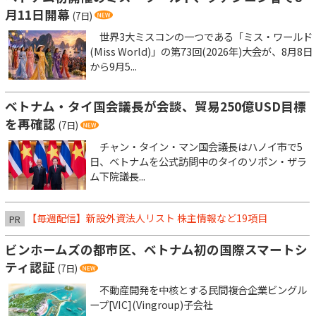
月11日開幕
(7日)
世界3大ミスコンの一つである「ミス・ワールド
(Miss World)」の第73回(2026年)大会が、8月8日
から9月5...
ベトナム・タイ国会議長が会談、貿易250億USD目標
を再確認
(7日)
チャン・タイン・マン国会議長はハノイ市で5
日、ベトナムを公式訪問中のタイのソポン・ザラ
ム下院議長...
【毎週配信】新設外資法人リスト 株主情報など19項目
PR
ビンホームズの都市区、ベトナム初の国際スマートシ
ティ認証
(7日)
不動産開発を中核とする民間複合企業ビングル
ープ[VIC](Vingroup)子会社