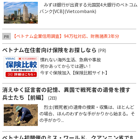
みずほ銀行が出資する元国営4大銀行のベトコム
バンク[VCB](Vietcombank)
【ベトナム企業信用調査】94万社対応、財務諸表3年分
PR
ベトナム在住者向け保険をお探しなら
(PR)
慣れない海外生活、急病や事故
何かあってからでは遅い！
今すぐ保険加入【保険比較サイト】
消えゆく証言者の記憶、異国で戦死者の遺骨を捜す
兵士たち【前編】
(2日)
烈士(戦死者)の遺骨の捜索・収集は、ほとんど
の場合、ほんのわずかな手がかりから始まる。そ
の手がかり...
ベトナム初開催のミス・ワールド、クアンニン省で8