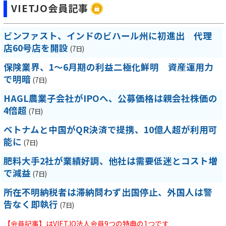
VIETJO会員記事
ビンファスト、インドのビハール州に初進出 代理
店60号店を開設
(7日)
保険業界、1～6月期の利益二極化鮮明 資産運用力
で明暗
(7日)
HAGL農業子会社がIPOへ、公募価格は親会社株価の
4倍超
(7日)
ベトナムと中国がQR決済で提携、10億人超が利用可
能に
(7日)
肥料大手2社が業績好調、他社は需要低迷とコスト増
で減益
(7日)
所在不明納税者は滞納問わず出国停止、外国人は警
告なく即執行
(7日)
【会員記事】はVIETJO法人会員9つの特典の1つです