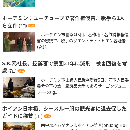
ホーチミン：ユーチューブで著作権侵害、歌手ら2人
を立件
(7日)
ホーチミン市警察は5日、著作権・著作隣接権侵
害の容疑で、歌手のグエン・ティ・ヒエン容疑者
(女)と、...
SJC元社長、控訴審で禁固21年に減刑 被害回復を考
慮
(7日)
ホーチミン市上級人民裁判所は5日、同市人民委
員会傘下の金・宝飾品大手であるサイゴンジュエ
リー(Saig...
ホイアン日本橋、シースルー服の観光客に退去促した
ガイドに称賛
(7日)
南中部地方ダナン市ホイアン街区(phuong Hoi