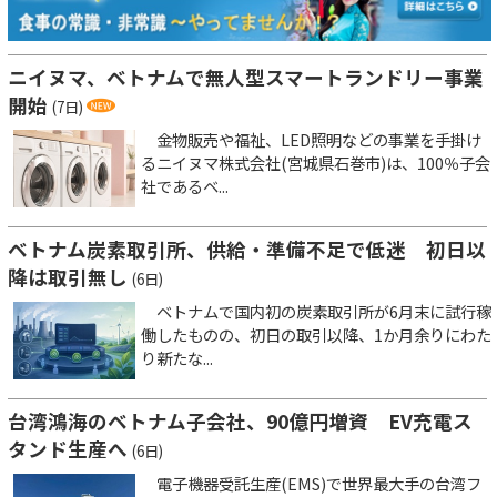
ニイヌマ、ベトナムで無人型スマートランドリー事業
開始
(7日)
金物販売や福祉、LED照明などの事業を手掛け
るニイヌマ株式会社(宮城県石巻市)は、100％子会
社であるベ...
ベトナム炭素取引所、供給・準備不足で低迷 初日以
降は取引無し
(6日)
ベトナムで国内初の炭素取引所が6月末に試行稼
働したものの、初日の取引以降、1か月余りにわた
り新たな...
台湾鴻海のベトナム子会社、90億円増資 EV充電ス
タンド生産へ
(6日)
電子機器受託生産(EMS)で世界最大手の台湾フ