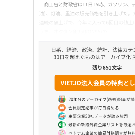
商工省と財政省は11日15時、ガソリン、デ
油)、灯油、重油の販売価格を引き上げた。
連続の値上げで、今年に入って6回目の値上
うち、オクタン価95(RON95)の...
日系、経済、政治、統計、法律カテ
30日を超えたものはアーカイブ化
残り651文字
20年分のアーカイブ(過去)記事が
会員限定記事が毎日読める
主要企業50社データが読み放題
最新の新設外資企業リストを毎週
ベトナム企業の簡易財務調査が無