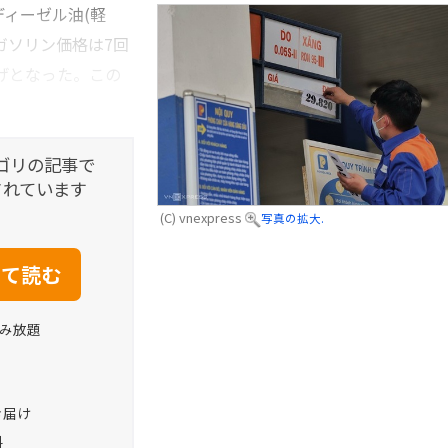
ィーゼル油(軽
ガソリン価格は7回
げとなった。この
ゴリの記事で
されています
(C) vnexpress
写真の拡大.
読み放題
お届け
料