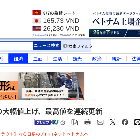
8/7
の為替レート
165.73 VND
26,230 VND
※
の仲値を表示
JST更新
Agribank
2026/08/07 18:00
検索フィルタ
系
経済
三面
生活
観光
政治
統計
法
の大幅値上げ、最高値を連続更新
クラウド】なら日系のチロロネットベトナムへ