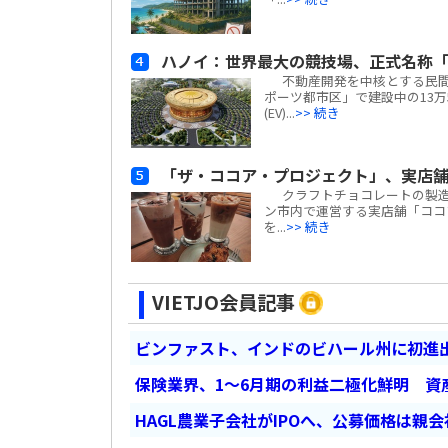
ハノイ：世界最大の競技場、正式名称「
不動産開発を中核とする民間複合
ポーツ都市区」で建設中の13万
(EV)...
>> 続き
「ザ・ココア・プロジェクト」、実店舗
クラフトチョコレートの製造や販売
ン市内で運営する実店舗「ココア・カフ
を...
>> 続き
VIETJO会員記事
ビンファスト、インドのビハール州に初進出
保険業界、1～6月期の利益二極化鮮明 資
HAGL農業子会社がIPOへ、公募価格は親