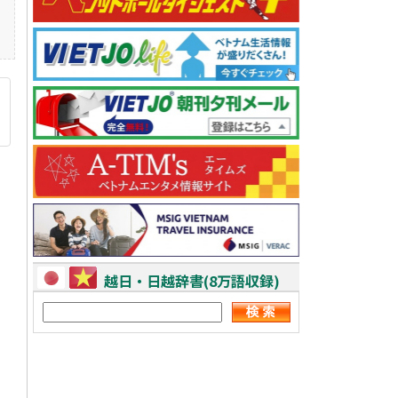
越日・日越辞書(8万語収録)