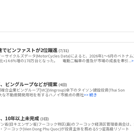
速でビンファストが2位躍進
(7/31)
クルズデータ(MotorCycles Data)によると、2026年1～6月のベトナム
+14.6％増の178万台となった。 電動二輪車の普及が市場の成長を牽引...
>
画、ビングループなどが提案
(4日)
ビングループ[VIC](Vingroup)傘下のタイソン建設投資(Thai Son
tion)、広大な不動産開発用地を有するハノイ市拠点の商社
>> 続き
、10年以上未完成
(3日)
省(旧キエンザン省)フーコック特区(島)のフーコック経済区管理委員会は、
コック(Vien Dong Phu Quoc)が投資主体を務める5つ星高級リゾート