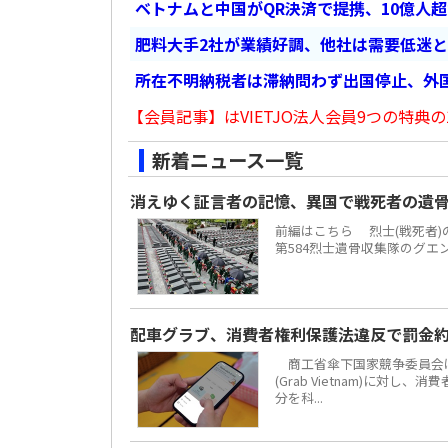
ベトナムと中国がQR決済で提携、10億人
肥料大手2社が業績好調、他社は需要低迷
所在不明納税者は滞納問わず出国停止、外
【会員記事】はVIETJO法人会員9つの特典の
新着ニュース一覧
消えゆく証言者の記憶、異国で戦死者の遺
前編はこちら 烈士(戦死者
第584烈士遺骨収集隊のグエ
配車グラブ、消費者権利保護法違反で罰金約
商工省傘下国家競争委員会は
(Grab Vietnam)に対し
分を科...