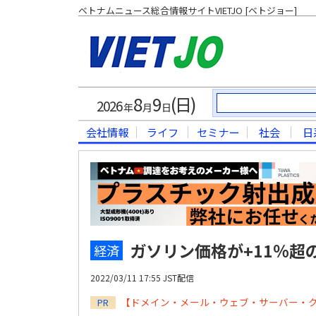
ベトナムニュース総合情報サイトVIETJO [ベトジョー]
8
9
(日)
2026
年
月
日
会社情報
ライフ
セミナー
社会
日
ガソリン価格が+11％超
経済
2022/03/11 17:55 JST配信
【ドメイン・メール・ウェブ・サーバー・
PR