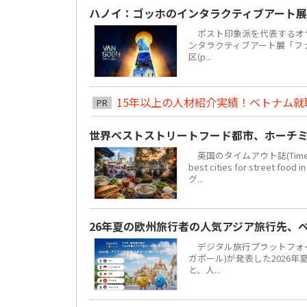
ハノイ：ゴッホのインタラクティブアート展
ポスト印象派を代表するオラ
ンタラクティブアート展「ファン・
区(p...
15年以上の人材紹介実績！ベトナム就職は
PR
世界ベストストリートフード都市、ホーチミ
英国のタイムアウト誌(Time 
best cities for str
グ...
26年夏の欧州旅行者の人気アジア旅行先、
デジタル旅行プラットフォーム「
ガポール)が発表した2026
と、人...