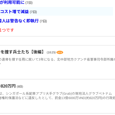
超が利用可能に
(7日)
とコスト増で減益
(7日)
国人は警告なく即執行
(7日)
1つです
骨を捜す兵士たち【後編】
(10:25)
)の遺骨を捜す任務に就いて3年になる、北中部地方クアンチ省軍事司令部所属
ン
820万円
(8日)
、シンガポール系配車アプリ大手グラブ(Grab)の現地法人グラブベトナム
、消費者権利保護法などに違反したとして、罰金13億6000万VND(約820万円)の行政