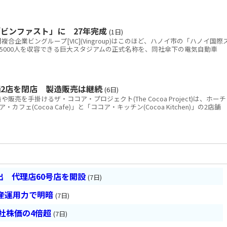
ビンファスト」に 27年完成
(1日)
企業ビングループ[VIC](Vingroup)はこのほど、ハノイ市の「ハノイ国際
5000人を収容できる巨大スタジアムの正式名称を、同社傘下の電気自動車
2店を閉店 製造販売は継続
(6日)
を手掛けるザ・ココア・プロジェクト(The Cocoa Project)は、ホーチ
ェ(Cocoa Cafe)」と「ココア・キッチン(Cocoa Kitchen)」の2店舗
 代理店60号店を開設
(7日)
産運用力で明暗
(7日)
会社株価の4倍超
(7日)