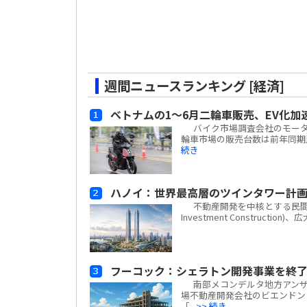
週間ニュースランキング [経済]
ベトナムの1～6月二輪車販売、EV化加
バイク市場調査会社のモーターサイ
輪車市場の販売台数は前年同期比
続き
ハノイ：世界最高層のツインタワー計
不動産開発を中核とする民間複合企業
Investment Construc
フーコック：シェラトン開発事業を終了
南部メコンデルタ地方アンザン
場不動産開発会社のビエンドン・フー
「...
>> 続き