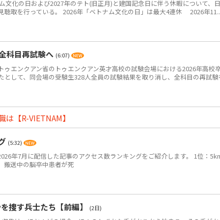
ム文化の日および2027年のテト(旧正月)と建国記念日に伴う休暇について、
取を行っている。 2026年「ベトナム文化の日」は最大4連休 2026年11..
・全科目再試験へ
(6:07)
ゥエンクアン省のトゥエンクアン英才高校の試験会場における2026年高校
たとして、同会場の受験生328人全員の試験結果を取り消し、全科目の再試験
【R-VIETNAM】
ング
(5:32)
2026年7月に配信した記事のアクセス数ランキングをご紹介します。 1位：5k
、搬送中の脳卒中患者が死
骨を捜す兵士たち【前編】
(2日)