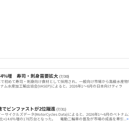
54％増 寿司・刺身需要拡大
(7/30)
で初めて寿司・刺身向け食材として採用され、一般向け市場から高級水産物
水産加工輸出協会(VASEP)によると、2026年1～6月の日本向けティラ
速でビンファストが2位躍進
(7/31)
クルズデータ(MotorCycles Data)によると、2026年1～6月のベトナム
+14.6％増の178万台となった。 電動二輪車の普及が市場の成長を牽引...
>