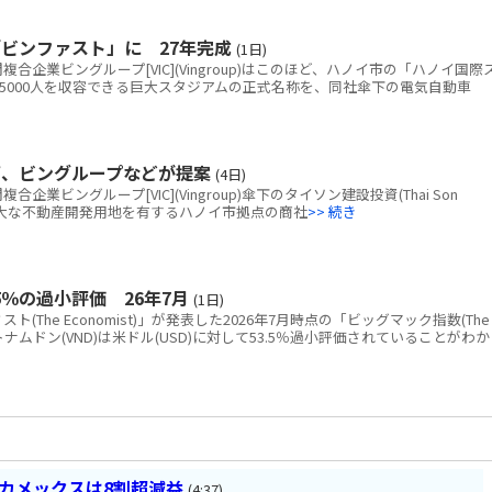
ビンファスト」に 27年完成
(1日)
企業ビングループ[VIC](Vingroup)はこのほど、ハノイ市の「ハノイ国際
5000人を収容できる巨大スタジアムの正式名称を、同社傘下の電気自動車
画、ビングループなどが提案
(4日)
ビングループ[VIC](Vingroup)傘下のタイソン建設投資(Thai Son
tion)、広大な不動産開発用地を有するハノイ市拠点の商社
>> 続き
％の過小評価 26年7月
(1日)
The Economist)」が発表した2026年7月時点の「ビッグマック指数(The
と、ベトナムドン(VND)は米ドル(USD)に対して53.5％過小評価されていることがわか
ベカメックスは8割超減益
(4:37)