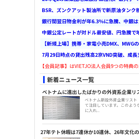
BSR、ズンクアット製油所で新原油タンク稼
銀行間翌日物金利が年6.3％に急騰、中銀
中銀公定レートが対ドル最安値、円急騰で
【新規上場】携帯・家電小売DMX、MWG
7月29日時点の貸出残高2京VND突破、成
【会員記事】はVIETJO法人会員9つの特典の
新着ニュース一覧
ベトナムに進出したばかりの外資系企業リ
ベトナム新設外資企業リスト
て注目しています。このよう
に入れ...
27年テト休暇は7連休か10連休、26年文化