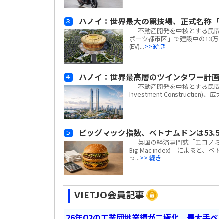
ハノイ：世界最大の競技場、正式名称「
不動産開発を中核とする民間複合
ポーツ都市区」で建設中の13万
(EV)...
>> 続き
ハノイ：世界最高層のツインタワー計
不動産開発を中核とする民間複合企業
Investment Construc
ビッグマック指数、ベトナムドンは53.5
英国の経済専門誌「エコノミスト(
Big Mac index)」による
っ...
>> 続き
VIETJO会員記事
26年Q2の工業団地業績が二極化、最大手