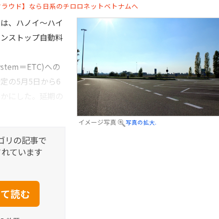
クラウド】なら日系のチロロネットベトナムへ
は、ハノイ～ハイ
ノンストップ自動料
onSystem＝ETC)への
定の5月5日から6
らかにした。延期の
イメージ写真
写真の拡大.
ゴリの記事で
されています