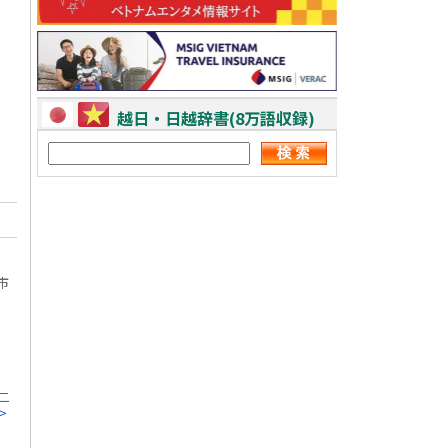
越日・日越辞書(8万語収録)
市
二
>