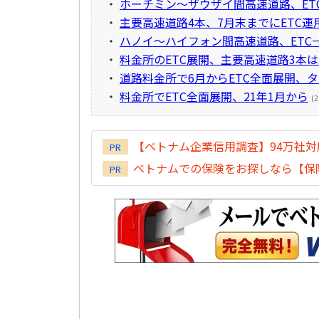
・
ホーチミン～ザウザイ間高速道路、ET
・
主要高速道路4本、7月末までにETC運
・
ハノイ～ハイフォン間高速道路、ETC
・
料金所のETC展開、主要高速道路3本は
・
道路料金所で6月からETC全面展開、
・
料金所でETC全面展開、21年1月から
(2
【ベトナム企業信用調査】94万社
PR
ベトナムでの保険をお探しなら【保険
PR