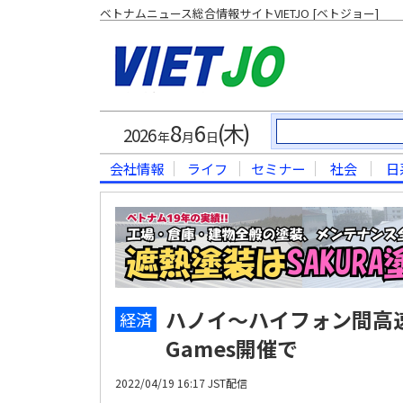
ベトナムニュース総合情報サイトVIETJO [ベトジョー]
8
6
(木)
2026
年
月
日
会社情報
ライフ
セミナー
社会
日
ハノイ～ハイフォン間高速
経済
Games開催で
2022/04/19 16:17 JST配信