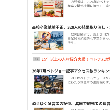
内務省は、2026年のベトナ
程案を関係機関に提示し、意見聴
高校卒業試験不正、328人の結果取り消し
教育訓練省は、東北部地方ト
業試験で組織的な不正があっ
行う...
15年以上の人材紹介実績！ベトナム就職は
PR
26年7月ベトジョー記事アクセス数ランキ
VIETJOベトナムニュースが
にわたり救急車の進路譲らず
消えゆく証言者の記憶、異国で戦死者の遺