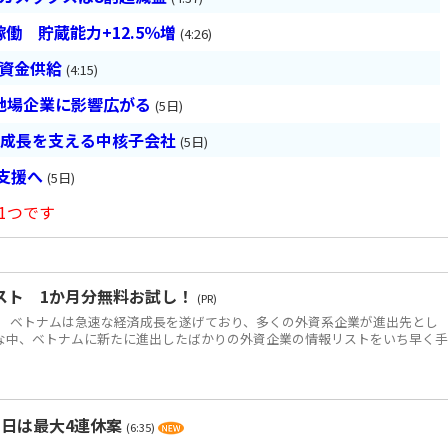
働 貯蔵能力+12.5％増
(4:26)
は資金供給
(4:15)
地場企業に影響広がる
(5日)
の成長を支える中核子会社
(5日)
長支援へ
(5日)
1つです
スト 1か月分無料お試し！
(PR)
 ベトナムは急速な経済成長を遂げており、多くの外資系企業が進出先とし
な中、ベトナムに新たに進出したばかりの外資企業の情報リストをいち早く
の日は最大4連休案
(6:35)