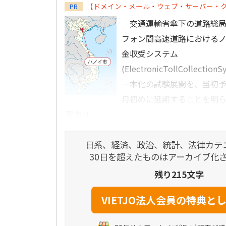
【ドメイン・メール・ウェブ・サーバー・
PR
交通運輸省傘下の道路総局
フォン間高速道路における
金収受システム
(ElectronicTollCollecti
一本化の試験展開を、当初予
月初めに延期することを明
理由は、...
日系、経済、政治、統計、法律カテ
30日を超えたものはアーカイブ化
残り215文字