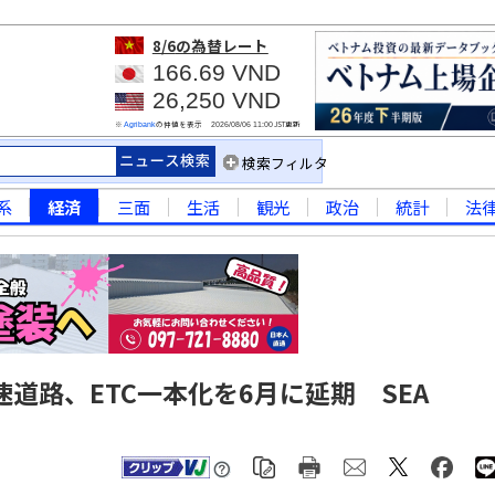
8/6
の為替レート
166.69 VND
26,250 VND
※
の仲値を表示
JST更新
Agribank
2026/08/06 11:00
検索フィルタ
系
経済
三面
生活
観光
政治
統計
法
道路、ETC一本化を6月に延期 SEA