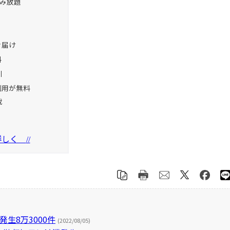
読み放題
お届け
料
引
利用が無料
載
を詳しく
//
生8万3000件
(2022/08/05)