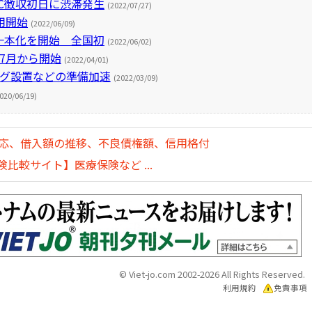
C徴収初日に渋滞発生
(2022/07/27)
用開始
(2022/06/09)
一本化を開始 全国初
(2022/06/02)
7月から開始
(2022/04/01)
タグ設置などの準備加速
(2022/03/09)
020/06/19)
対応、借入額の推移、不良債権額、信用格付
比較サイト】医療保険など ...
© Viet-jo.com 2002-2026 All Rights Reserved.
利用規約
免責事項