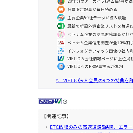
20年分のアーカイブ(過去)記事が
会員限定記事が毎日読める
主要企業50社データが読み放題
最新の新設外資企業リストを毎週
ベトナム企業の簡易財務調査が無
ベトナム企業信用調査が全10％割
インフォグラフィック画像の社内
VIETJOの会社情報ページに上位掲
VIETJOへのPR記事掲載が無料
VIETJO法人会員の9つの特典
\\
【関連記事】
・
ETC徴収のみの高速道路5路線、エラー発