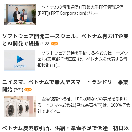
ベトナムの情報通信(IT)最大手FPT情報通信
[FPT](FPT Corporation)グルー
ソフトウェア開発ニーズウェル、ベトナム有力IT企業
とAI開発で提携
(3:22)
ソフトウェア開発を手掛ける株式会社ニーズウ
ェル(東京都千代田区)は、ベトナムを代表する情
報技術(IT)...
ニイヌマ、ベトナムで無人型スマートランドリー事業
開始
(2:21)
金物販売や福祉、LED照明などの事業を手掛け
るニイヌマ株式会社(宮城県石巻市)は、100％子会
社であるベ...
ベトナム炭素取引所、供給・準備不足で低迷 初日以