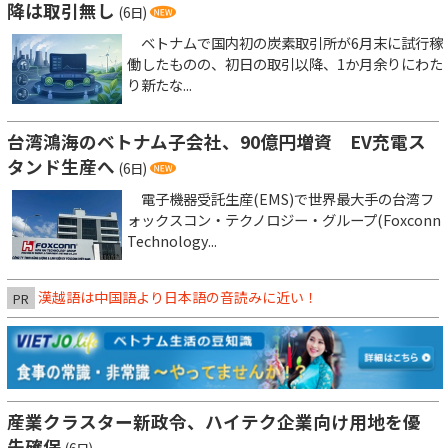
降は取引無し
(6日)
ベトナムで国内初の炭素取引所が6月末に試行稼
働したものの、初日の取引以降、1か月余りにわた
り新たな...
台湾鴻海のベトナム子会社、90億円増資 EV充電ス
タンド生産へ
(6日)
電子機器受託生産(EMS)で世界最大手の台湾フ
ォックスコン・テクノロジー・グループ(Foxconn
Technology...
漢越語は中国語より日本語の音読みに近い！
PR
産業クラスター新政令、ハイテク企業向け用地を優
先確保