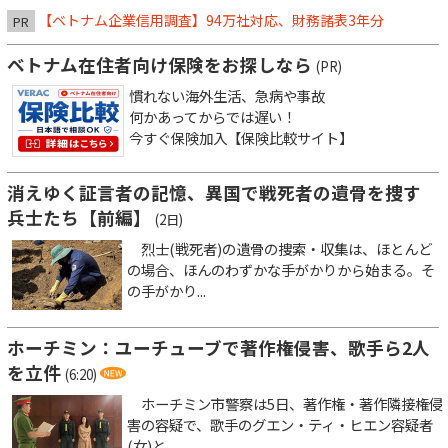
【ベトナム企業信用調査】94万社対応、財務諸表3年分
PR
ベトナム在住者向け保険をお探しなら
(PR)
慣れない海外生活、急病や事故
何かあってからでは遅い！
今すぐ保険加入【保険比較サイト】
消えゆく証言者の記憶、異国で戦死者の遺骨を捜す
兵士たち【前編】
(2日)
烈士(戦死者)の遺骨の捜索・収集は、ほとんど
の場合、ほんのわずかな手がかりから始まる。そ
の手がかり...
ホーチミン：ユーチューブで著作権侵害、歌手ら2人
を立件
(6:20)
ホーチミン市警察は5日、著作権・著作隣接権侵
害の容疑で、歌手のグエン・ティ・ヒエン容疑者
(女)と、...