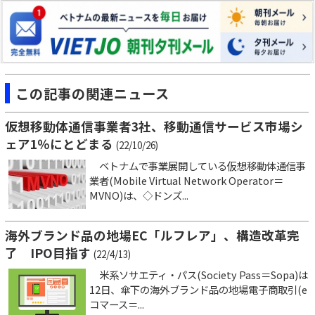
この記事の関連ニュース
仮想移動体通信事業者3社、移動通信サービス市場シ
ェア1％にとどまる
(22/10/26)
ベトナムで事業展開している仮想移動体通信事
業者(Mobile Virtual Network Operator＝
MVNO)は、◇ドンズ...
海外ブランド品の地場EC「ルフレア」、構造改革完
了 IPO目指す
(22/4/13)
米系ソサエティ・パス(Society Pass＝Sopa)は
12日、傘下の海外ブランド品の地場電子商取引(e
コマース＝...