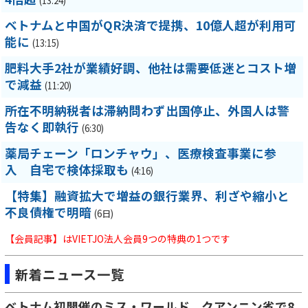
(13:24)
ベトナムと中国がQR決済で提携、10億人超が利用可
能に
(13:15)
肥料大手2社が業績好調、他社は需要低迷とコスト増
で減益
(11:20)
所在不明納税者は滞納問わず出国停止、外国人は警
告なく即執行
(6:30)
薬局チェーン「ロンチャウ」、医療検査事業に参
入 自宅で検体採取も
(4:16)
【特集】融資拡大で増益の銀行業界、利ざや縮小と
不良債権で明暗
(6日)
【会員記事】はVIETJO法人会員9つの特典の1つです
新着ニュース一覧
ベトナム初開催のミス・ワールド、クアンニン省で8