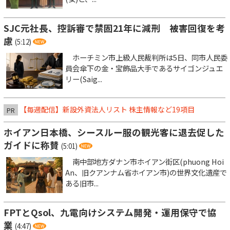
SJC元社長、控訴審で禁固21年に減刑 被害回復を考
慮
(5:12)
ホーチミン市上級人民裁判所は5日、同市人民委
員会傘下の金・宝飾品大手であるサイゴンジュエ
リー(Saig...
【毎週配信】新設外資法人リスト 株主情報など19項目
PR
ホイアン日本橋、シースルー服の観光客に退去促した
ガイドに称賛
(5:01)
南中部地方ダナン市ホイアン街区(phuong Hoi
An、旧クアンナム省ホイアン市)の世界文化遺産で
ある旧市...
FPTとQsol、九電向けシステム開発・運用保守で協
業
(4:47)