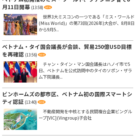
月11日開幕
(13:58)
世界3大ミスコンの一つである「ミス・ワールド
(Miss World)」の第73回(2026年)大会が、8月8日
から9月5...
ベトナム・タイ国会議長が会談、貿易250億USD目標
を再確認
(13:56)
チャン・タイン・マン国会議長はハノイ市で5
日、ベトナムを公式訪問中のタイのソポン・ザラ
ム下院議長...
ビンホームズの都市区、ベトナム初の国際スマートシ
ティ認証
(13:40)
不動産開発を中核とする民間複合企業ビングル
ープ[VIC](Vingroup)子会社