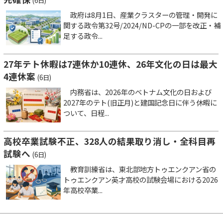
(6日)
政府は8月1日、産業クラスターの管理・開発に
関する政令第32号/2024/ND-CPの一部を改正・補
足する政令...
27年テト休暇は7連休か10連休、26年文化の日は最大
4連休案
(6日)
内務省は、2026年のベトナム文化の日および
2027年のテト(旧正月)と建国記念日に伴う休暇に
ついて、日程...
高校卒業試験不正、328人の結果取り消し・全科目再
試験へ
(6日)
教育訓練省は、東北部地方トゥエンクアン省の
トゥエンクアン英才高校の試験会場における2026
年高校卒業...