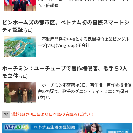
ム下院議長...
ビンホームズの都市区、ベトナム初の国際スマートシ
ティ認証
(7日)
不動産開発を中核とする民間複合企業ビングル
ープ[VIC](Vingroup)子会社
ホーチミン：ユーチューブで著作権侵害、歌手ら2人
を立件
(7日)
ホーチミン市警察は5日、著作権・著作隣接権侵
害の容疑で、歌手のグエン・ティ・ヒエン容疑者
(女)と、...
漢越語は中国語より日本語の音読みに近い！
PR