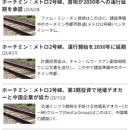
ホーチミン：メトロ2号線、首相が2030年への運行延
期を承認
(23/6/19)
ファム・ミン・チン首相はこのほど、建設準備
中のホーチミン市都市鉄道(メトロ)2号線(ベンタ
イン～タム...
ホーチミン：メトロ2号線、運行開始を2030年に延期
(23/4/17)
計画投資省は、チャン・ルウ・クアン副首相宛
てに公文書を送付し、この中で建設準備中のホー
チミン市都...
ホーチミン：メトロ2号線、第3期投資で地場デオカ
ーと中国企業が協力
(22/7/12)
交通インフラ開発を手掛ける地場系デオカー(カ
ー峠)グループ(DeoCa Group)はこのほど、中国電
力建設(パ...