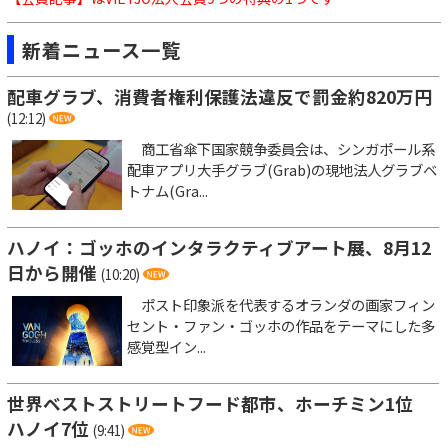
新着ニュース一覧
配車グラブ、消費者権利保護法違反で罰金約820万円
(12:12)
商工省傘下国家競争委員会は、シンガポール系
配車アプリ大手グラブ(Grab)の現地法人グラブベ
トナム(Gra...
ハノイ：ゴッホのインタラクティブアート展、8月12
日から開催
(10:20)
ポスト印象派を代表するオランダの画家フィン
セント・ファン・ゴッホの作品をテーマにした多
感覚型イン...
世界ベストストリートフード都市、ホーチミン1位
ハノイ7位
(9:41)