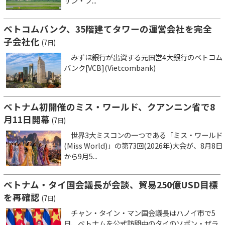
サン・フ...
ベトコムバンク、35階建てタワーの運営会社を完全
子会社化
(7日)
みずほ銀行が出資する元国営4大銀行のベトコム
バンク[VCB](Vietcombank)
ベトナム初開催のミス・ワールド、クアンニン省で8
月11日開幕
(7日)
世界3大ミスコンの一つである「ミス・ワールド
(Miss World)」の第73回(2026年)大会が、8月8日
から9月5...
ベトナム・タイ国会議長が会談、貿易250億USD目標
を再確認
(7日)
チャン・タイン・マン国会議長はハノイ市で5
日、ベトナムを公式訪問中のタイのソポン・ザラ