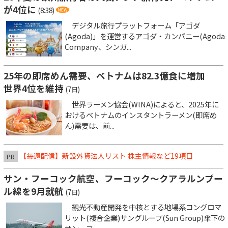
が4位に
(8:38)
デジタル旅行プラットフォーム「アゴダ
(Agoda)」を運営するアゴダ・カンパニー(Agoda
Company、シンガ...
25年の即席めん需要、ベトナムは82.3億食に増加
世界4位を維持
(7日)
世界ラーメン協会(WINA)によると、2025年に
おけるベトナムのインスタントラーメン(即席め
ん)需要は、前...
【毎週配信】新設外資法人リスト 株主情報など19項目
PR
サン・フーコック航空、フーコック～クアラルンプー
ル線を9月就航
(7日)
観光不動産開発を中核とする地場系コングロマ
リット(複合企業)サングループ(Sun Group)傘下の