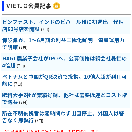
VIETJO会員記事
ビンファスト、インドのビハール州に初進出 代理
店60号店を開設
(7日)
保険業界、1～6月期の利益二極化鮮明 資産運用力
で明暗
(7日)
HAGL農業子会社がIPOへ、公募価格は親会社株価の
4倍超
(7日)
ベトナムと中国がQR決済で提携、10億人超が利用可
能に
(7日)
肥料大手2社が業績好調、他社は需要低迷とコスト増
で減益
(7日)
所在不明納税者は滞納問わず出国停止、外国人は警
告なく即執行
(7日)
【会員記事】はVIETJO法人会員9つの特典の1つです