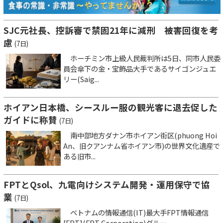
SJC元社長、控訴審で禁固21年に減刑 被害回復を考
慮
(7日)
ホーチミン市上級人民裁判所は5日、同市人民委
員会傘下の金・宝飾品大手であるサイゴンジュエ
リー(Saig...
ホイアン日本橋、シースルー服の観光客に退去促した
ガイドに称賛
(7日)
南中部地方ダナン市ホイアン街区(phuong Hoi
An、旧クアンナム省ホイアン市)の世界文化遺産で
ある旧市...
FPTとQsol、九電向けシステム開発・運用保守で協
業
(7日)
ベトナムの情報通信(IT)最大手FPT情報通信
[FPT](FPT Corporation)グルー