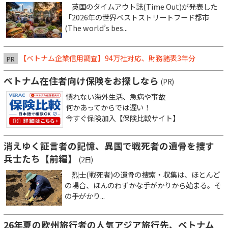
英国のタイムアウト誌(Time Out)が発表した
「2026年の世界ベストストリートフード都市
(The world’s bes...
【ベトナム企業信用調査】94万社対応、財務諸表3年分
PR
ベトナム在住者向け保険をお探しなら
(PR)
慣れない海外生活、急病や事故
何かあってからでは遅い！
今すぐ保険加入【保険比較サイト】
消えゆく証言者の記憶、異国で戦死者の遺骨を捜す
兵士たち【前編】
(2日)
烈士(戦死者)の遺骨の捜索・収集は、ほとんど
の場合、ほんのわずかな手がかりから始まる。そ
の手がかり...
26年夏の欧州旅行者の人気アジア旅行先、ベトナム