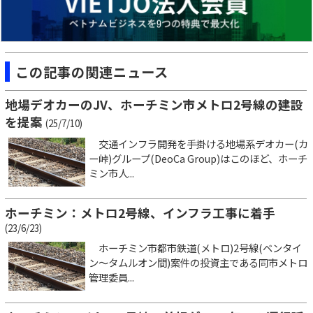
この記事の関連ニュース
地場デオカーのJV、ホーチミン市メトロ2号線の建設
を提案
(25/7/10)
交通インフラ開発を手掛ける地場系デオカー(カ
ー峠)グループ(DeoCa Group)はこのほど、ホーチ
ミン市人...
ホーチミン：メトロ2号線、インフラ工事に着手
(23/6/23)
ホーチミン市都市鉄道(メトロ)2号線(ベンタイ
ン～タムルオン間)案件の投資主である同市メトロ
管理委員...