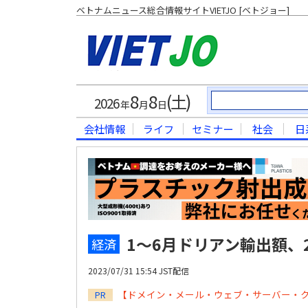
ベトナムニュース総合情報サイトVIETJO [ベトジョー]
8
8
(土)
2026
年
月
日
会社情報
ライフ
セミナー
社会
日
1～6月ドリアン輸出額、2
経済
2023/07/31 15:54 JST配信
【ドメイン・メール・ウェブ・サーバー・
PR