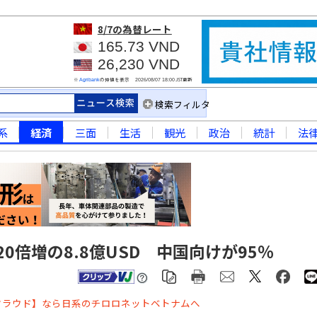
8/7
の為替レート
165.73 VND
26,230 VND
※
の仲値を表示
JST更新
Agribank
2026/08/07 18:00
検索フィルタ
系
経済
三面
生活
観光
政治
統計
法
0倍増の8.8億USD 中国向けが95％
クラウド】なら日系のチロロネットベトナムへ