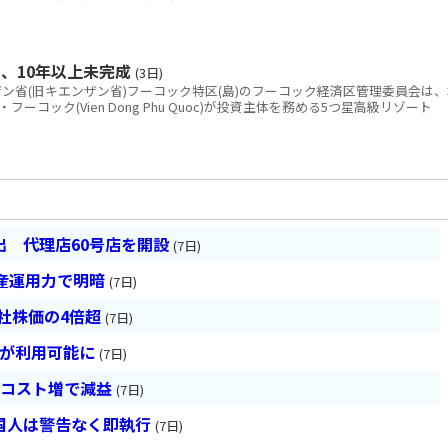
、10年以上未完成
(3日)
省(旧キエンザン省)フーコック特区(島)のフーコック経済区管理委員会は、
コック(Vien Dong Phu Quoc)が投資主体を務める5つ星高級リゾート
 代理店60号店を開設
(7日)
産運用力で明暗
(7日)
会社株価の4倍超
(7日)
超が利用可能に
(7日)
とコスト増で減益
(7日)
国人は警告なく即執行
(7日)