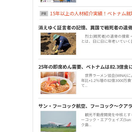
15年以上の人材紹介実績！ベトナム就職は
PR
消えゆく証言者の記憶、異国で戦死者の遺
烈士(戦死者)の遺骨の捜索
とは、日に日に年老いていく
25年の即席めん需要、ベトナムは82.3億
世界ラーメン協会(WINA)
年比+1.2％増の82億300
て...
サン・フーコック航空、フーコック～クア
観光不動産開発を中核とする地場
ーコック・エアウェイズ(Sun 
ク島...