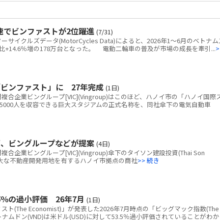
速でビンファストが2位躍進
(7/31)
クルズデータ(MotorCycles Data)によると、2026年1～6月のベトナム
+14.6％増の178万台となった。 電動二輪車の普及が市場の成長を牽引...
>
ビンファスト」に 27年完成
(1日)
企業ビングループ[VIC](Vingroup)はこのほど、ハノイ市の「ハノイ国際
5000人を収容できる巨大スタジアムの正式名称を、同社傘下の電気自動車
画、ビングループなどが提案
(4日)
ビングループ[VIC](Vingroup)傘下のタイソン建設投資(Thai Son
tion)、広大な不動産開発用地を有するハノイ市拠点の商社
>> 続き
％の過小評価 26年7月
(1日)
The Economist)」が発表した2026年7月時点の「ビッグマック指数(The
と、ベトナムドン(VND)は米ドル(USD)に対して53.5％過小評価されていることがわか