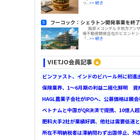
っ...
>> 続き
フーコック：シェラトン開発事業を終了
南部メコンデルタ地方アンザン
場不動産開発会社のビエンドン・フー
「...
>> 続き
VIETJO会員記事
ビンファスト、インドのビハール州に初進出
保険業界、1～6月期の利益二極化鮮明 資
HAGL農業子会社がIPOへ、公募価格は親
ベトナムと中国がQR決済で提携、10億人
肥料大手2社が業績好調、他社は需要低迷
所在不明納税者は滞納問わず出国停止、外