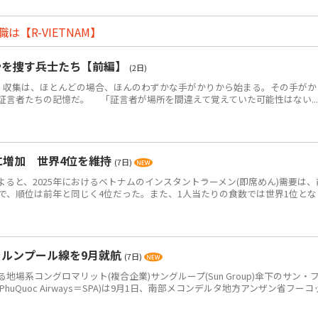
【R-VIETNAM】
骨を捜す兵士たち【前編】
(2日)
・収集は、ほとんどの場合、ほんのわずかな手がかりから始まる。その手がか
証言者たちの記憶だ。 「証言者が場所を間違えて覚えていた可能性はない...
食に増加 世界4位を維持
(7日)
によると、2025年におけるベトナムのインスタントラーメン(即席めん)需要は、
0万食で、順位は前年と同じく4位だった。また、1人当たりの食数では世界1位とな
ラルンプール線を9月就航
(7日)
系コングロマリット(複合企業)サングループ(Sun Group)傘下のサン・
PhuQuoc Airways＝SPA)は9月1日、南部メコンデルタ地方アンザン省フーコ