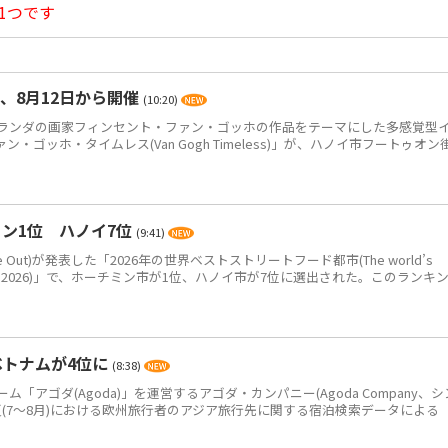
1つです
、8月12日から開催
(10:20)
ンダの画家フィンセント・ファン・ゴッホの作品をテーマにした多感覚型
ゴッホ・タイムレス(Van Gogh Timeless)」が、ハノイ市フートゥオン
ン1位 ハノイ7位
(9:41)
Out)が発表した「2026年の世界ベストストリートフード都市(The world’s
eet food in 2026)」で、ホーチミン市が1位、ハノイ市が7位に選出された。このランキ
ベトナムが4位に
(8:38)
アゴダ(Agoda)」を運営するアゴダ・カンパニー(Agoda Company、シ
年夏(7～8月)における欧州旅行者のアジア旅行先に関する宿泊検索データによる