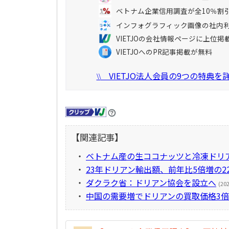
ベトナム企業信用調査が全10％割
インフォグラフィック画像の社内
VIETJOの会社情報ページに上位掲
VIETJOへのPR記事掲載が無料
VIETJO法人会員の9つの特典
\\
【関連記事】
・
ベトナム産の生ココナッツと冷凍ドリ
・
23年ドリアン輸出額、前年比5倍増の2
・
ダクラク省：ドリアン協会を設立へ
(20
・
中国の需要増でドリアンの買取価格3