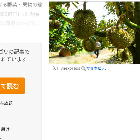
ける野菜・果物の輸
800億円)へと大幅
同期の19.8倍に
ゴリの記事で
されています
（C）vnexpress
写真の拡大.
読み放題
お届け
料