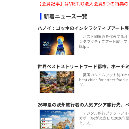
【会員記事】はVIETJO法人会員9つの特典の
新着ニュース一覧
ハノイ：ゴッホのインタラクティブアート展
ポスト印象派を代表するオラ
ンタラクティブアート展「ファン・
区(p...
世界ベストストリートフード都市、ホーチミ
英国のタイムアウト誌(Time 
best cities for str
グ...
26年夏の欧州旅行者の人気アジア旅行先、
デジタル旅行プラットフォーム「
ガポール)が発表した2026
と、人...