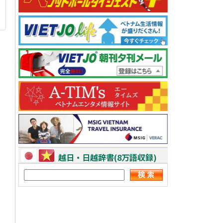
越日・日越辞書(8万語収録)