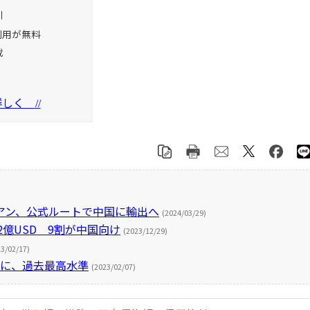
引
利用が無料
載
を詳しく
//
アン、公式ルートで中国に輸出へ
(2024/03/29)
2億USD 9割が中国向け
(2023/12/29)
23/02/17)
倍に、過去最高水準
(2023/02/07)