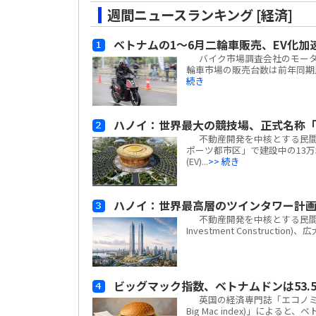
週間ニュースランキング [経済]
ベトナムの1～6月二輪車販売、EV化加
バイク市場調査会社のモーターサイ
輪車市場の販売台数は前年同期比
続き
ハノイ：世界最大の競技場、正式名称「
不動産開発を中核とする民間複合
ポーツ都市区」で建設中の13万
(EV)...
>> 続き
ハノイ：世界最高層のツインタワー計
不動産開発を中核とする民間複合企業
Investment Construc
ビッグマック指数、ベトナムドンは53.5
英国の経済専門誌「エコノミスト(
Big Mac index)」による