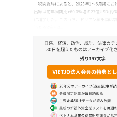
税関総局によると、2023年1～6月期にお
出額は前年同期比+60.0％増の27億USD(約3
に増加した。このうち、ドリアン輸出額は前年
当たる8億760...
日系、経済、政治、統計、法律カテ
30日を超えたものはアーカイブ化
残り397文字
20年分のアーカイブ(過去)記事が
会員限定記事が毎日読める
主要企業50社データが読み放題
最新の新設外資企業リストを毎週
ベトナム企業の簡易財務調査が無