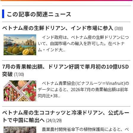
この記事の関連ニュース
ベトナム産の生鮮ドリアン、インド市場に参入
(3日)
インド政府は、ベトナム産の生鮮ドリアンにつ
いて、自国市場への輸入を許可した。在ベトナ
ム・インド大...
7月の青果輸出額、ドリアン好調で単月初の10億USD
突破
(7/30)
ベトナム青果協会(ビナフルーツ＝Vinafruit)の
データによると、2026年7月の青果輸出額は前年
同月比+38...
ベトナム産の生ココナッツと冷凍ドリアン、公式ルー
トで中国に輸出へ
(24/3/29)
農業農村開発省傘下の植物保護局によると、ベ