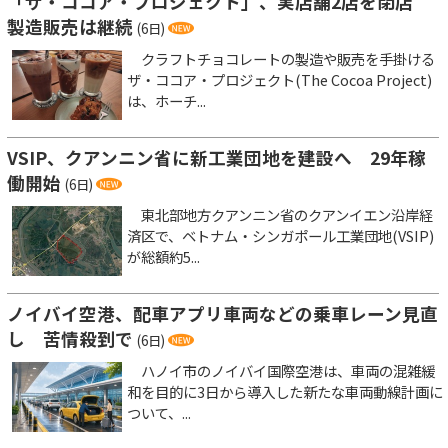
「ザ・ココア・プロジェクト」、実店舗2店を閉店
製造販売は継続
(6日)
クラフトチョコレートの製造や販売を手掛ける
ザ・ココア・プロジェクト(The Cocoa Project)
は、ホーチ...
VSIP、クアンニン省に新工業団地を建設へ 29年稼
働開始
(6日)
東北部地方クアンニン省のクアンイエン沿岸経
済区で、ベトナム・シンガポール工業団地(VSIP)
が総額約5...
ノイバイ空港、配車アプリ車両などの乗車レーン見直
し 苦情殺到で
(6日)
ハノイ市のノイバイ国際空港は、車両の混雑緩
和を目的に3日から導入した新たな車両動線計画に
ついて、...