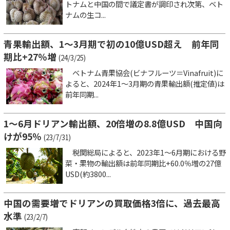
トナムと中国の間で議定書が調印され次第、ベト
ナムの生コ...
青果輸出額、1～3月期で初の10億USD超え 前年同
期比+27％増
(24/3/25)
ベトナム青果協会(ビナフルーツ＝Vinafruit)に
よると、2024年1～3月期の青果輸出額(推定値)は
前年同期...
1～6月ドリアン輸出額、20倍増の8.8億USD 中国向
けが95％
(23/7/31)
税関総局によると、2023年1～6月期における野
菜・果物の輸出額は前年同期比+60.0％増の27億
USD(約3800...
中国の需要増でドリアンの買取価格3倍に、過去最高
水準
(23/2/7)