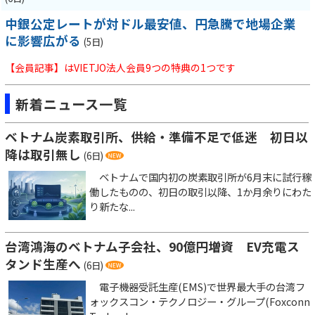
中銀公定レートが対ドル最安値、円急騰で地場企業
に影響広がる
(5日)
【会員記事】はVIETJO法人会員9つの特典の1つです
新着ニュース一覧
ベトナム炭素取引所、供給・準備不足で低迷 初日以
降は取引無し
(6日)
ベトナムで国内初の炭素取引所が6月末に試行稼
働したものの、初日の取引以降、1か月余りにわた
り新たな...
台湾鴻海のベトナム子会社、90億円増資 EV充電ス
タンド生産へ
(6日)
電子機器受託生産(EMS)で世界最大手の台湾フ
ォックスコン・テクノロジー・グループ(Foxconn