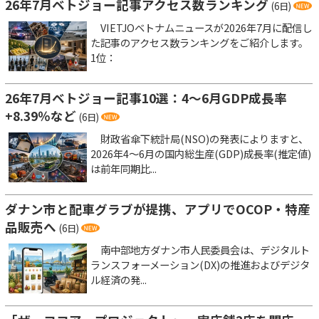
26年7月ベトジョー記事アクセス数ランキング
(6日)
VIETJOベトナムニュースが2026年7月に配信し
た記事のアクセス数ランキングをご紹介します。
1位：
26年7月ベトジョー記事10選：4～6月GDP成長率
+8.39％など
(6日)
財政省傘下統計局(NSO)の発表によりますと、
2026年4～6月の国内総生産(GDP)成長率(推定値)
は前年同期比...
ダナン市と配車グラブが提携、アプリでOCOP・特産
品販売へ
(6日)
南中部地方ダナン市人民委員会は、デジタルト
ランスフォーメーション(DX)の推進およびデジタ
ル経済の発...