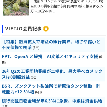
南部メコンデルタ地方の農園ではドリアン1kg
当たりの買取価格が前年同期の3倍に相当する15
万～19万VND(...
VIETJO会員記事
【特集】融資拡大で増益の銀行業界、利ざや縮小と
不良債権で明暗
(6日)
FPT、OpenAIと提携 AI変革とセキュリティ支援
(6
日)
26年Q2の工業団地業績が二極化、最大手ベカメック
スは8割超減益
(6日)
BSR、ズンクアット製油所で新原油タンク稼働 貯
蔵能力+12.5％増
(6日)
銀行間翌日物金利が年6.3％に急騰、中銀は資金供給
(6日)