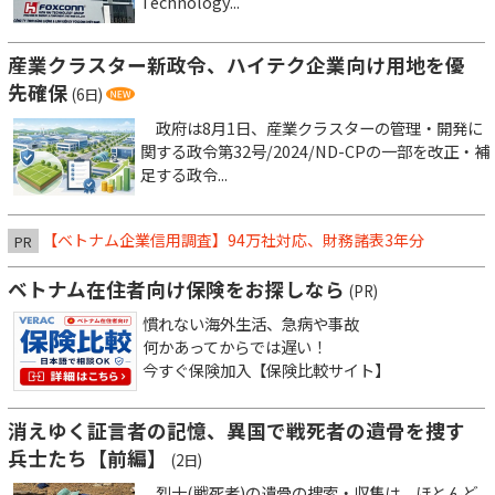
Technology...
産業クラスター新政令、ハイテク企業向け用地を優
先確保
(6日)
政府は8月1日、産業クラスターの管理・開発に
関する政令第32号/2024/ND-CPの一部を改正・補
足する政令...
【ベトナム企業信用調査】94万社対応、財務諸表3年分
PR
ベトナム在住者向け保険をお探しなら
(PR)
慣れない海外生活、急病や事故
何かあってからでは遅い！
今すぐ保険加入【保険比較サイト】
消えゆく証言者の記憶、異国で戦死者の遺骨を捜す
兵士たち【前編】
(2日)
烈士(戦死者)の遺骨の捜索・収集は、ほとんど