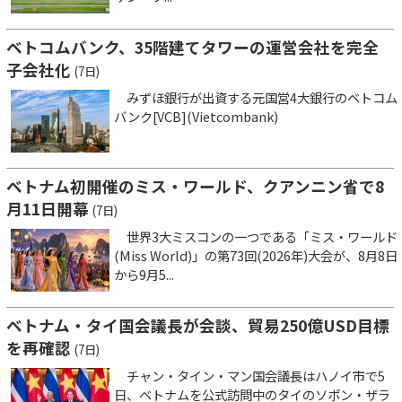
ベトコムバンク、35階建てタワーの運営会社を完全
子会社化
(7日)
みずほ銀行が出資する元国営4大銀行のベトコム
バンク[VCB](Vietcombank)
ベトナム初開催のミス・ワールド、クアンニン省で8
月11日開幕
(7日)
世界3大ミスコンの一つである「ミス・ワールド
(Miss World)」の第73回(2026年)大会が、8月8日
から9月5...
ベトナム・タイ国会議長が会談、貿易250億USD目標
を再確認
(7日)
チャン・タイン・マン国会議長はハノイ市で5
日、ベトナムを公式訪問中のタイのソポン・ザラ