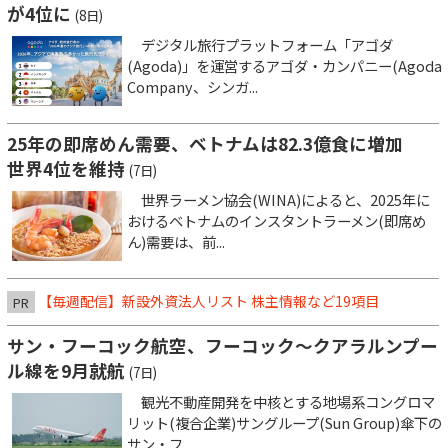
が4位に
(8日)
デジタル旅行プラットフォーム「アゴダ
(Agoda)」を運営するアゴダ・カンパニー(Agoda
Company、シンガ...
25年の即席めん需要、ベトナムは82.3億食に増加
世界4位を維持
(7日)
世界ラーメン協会(WINA)によると、2025年に
おけるベトナムのインスタントラーメン(即席め
ん)需要は、前...
【毎週配信】新設外資法人リスト 株主情報など19項目
PR
サン・フーコック航空、フーコック～クアラルンプー
ル線を9月就航
(7日)
観光不動産開発を中核とする地場系コングロマ
リット(複合企業)サングループ(Sun Group)傘下の
サン・フ...