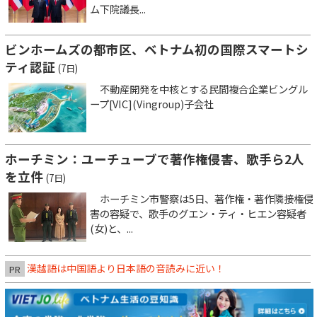
ム下院議長...
ビンホームズの都市区、ベトナム初の国際スマートシ
ティ認証
(7日)
不動産開発を中核とする民間複合企業ビングル
ープ[VIC](Vingroup)子会社
ホーチミン：ユーチューブで著作権侵害、歌手ら2人
を立件
(7日)
ホーチミン市警察は5日、著作権・著作隣接権侵
害の容疑で、歌手のグエン・ティ・ヒエン容疑者
(女)と、...
漢越語は中国語より日本語の音読みに近い！
PR