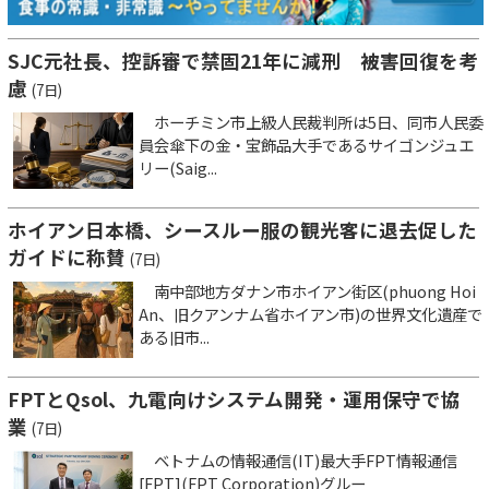
SJC元社長、控訴審で禁固21年に減刑 被害回復を考
慮
(7日)
ホーチミン市上級人民裁判所は5日、同市人民委
員会傘下の金・宝飾品大手であるサイゴンジュエ
リー(Saig...
ホイアン日本橋、シースルー服の観光客に退去促した
ガイドに称賛
(7日)
南中部地方ダナン市ホイアン街区(phuong Hoi
An、旧クアンナム省ホイアン市)の世界文化遺産で
ある旧市...
FPTとQsol、九電向けシステム開発・運用保守で協
業
(7日)
ベトナムの情報通信(IT)最大手FPT情報通信
[FPT](FPT Corporation)グルー