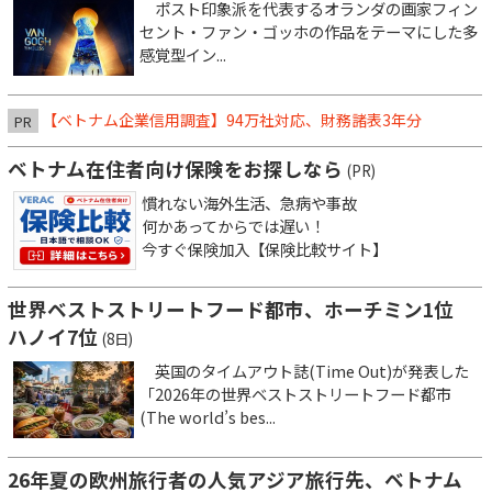
ポスト印象派を代表するオランダの画家フィン
セント・ファン・ゴッホの作品をテーマにした多
感覚型イン...
【ベトナム企業信用調査】94万社対応、財務諸表3年分
PR
ベトナム在住者向け保険をお探しなら
(PR)
慣れない海外生活、急病や事故
何かあってからでは遅い！
今すぐ保険加入【保険比較サイト】
世界ベストストリートフード都市、ホーチミン1位
ハノイ7位
(8日)
英国のタイムアウト誌(Time Out)が発表した
「2026年の世界ベストストリートフード都市
(The world’s bes...
26年夏の欧州旅行者の人気アジア旅行先、ベトナム