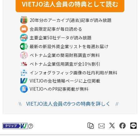
20年分のアーカイブ(過去)記事が読み放題
会員限定記事が毎日読める
主要企業50社データが読み放題
最新の新設外資企業リストを毎週お届け
ベトナム企業の簡易財務調査が無料
ベトナム企業信用調査が全10％割引
インフォグラフィック画像の社内利用が無料
VIETJOの会社情報ページに上位掲載
VIETJOへのPR記事掲載が無料
VIETJO法人会員の9つの特典を詳しく
\\
//