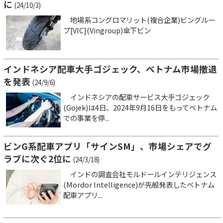
に
(24/10/3)
地場系コングロマリット(複合企業)ビングルー
プ[VIC](Vingroup)傘下ビン
インドネシア配車大手ゴジェック、ベトナム市場撤退
を発表
(24/9/6)
インドネシアの配車サービス大手ゴジェック
(Gojek)は4日、2024年9月16日をもってベトナム
での事業を停...
ビンG系配車アプリ「サインSM」、市場シェアでグ
ラブに次ぐ2位に
(24/3/18)
インドの調査会社モルドールインテリジェンス
(Mordor Intelligence)が先般発表したベトナム
配車アプリ...