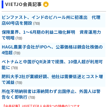
VIETJO会員記事
ビンファスト、インドのビハール州に初進出 代理
店60号店を開設
(7日)
保険業界、1～6月期の利益二極化鮮明 資産運用力
で明暗
(7日)
HAGL農業子会社がIPOへ、公募価格は親会社株価の
4倍超
(7日)
ベトナムと中国がQR決済で提携、10億人超が利用可
能に
(7日)
肥料大手2社が業績好調、他社は需要低迷とコスト増
で減益
(7日)
所在不明納税者は滞納問わず出国停止、外国人は警
告なく即執行
(7日)
【会員記事】はVIETJO法人会員9つの特典の1つです