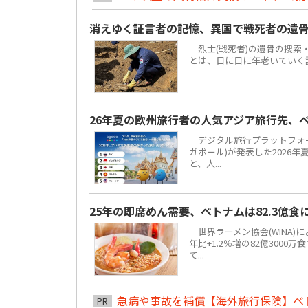
消えゆく証言者の記憶、異国で戦死者の遺
烈士(戦死者)の遺骨の捜索
とは、日に日に年老いていく
26年夏の欧州旅行者の人気アジア旅行先、
デジタル旅行プラットフォーム「
ガポール)が発表した2026
と、人...
25年の即席めん需要、ベトナムは82.3億
世界ラーメン協会(WINA)
年比+1.2％増の82億300
て...
急病や事故を補償【海外旅行保険】ベ
PR