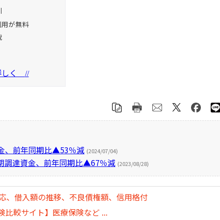
引
利用が無料
載
を詳しく
//
金、前年同期比▲53％減
(2024/07/04)
期調達資金、前年同期比▲67％減
(2023/08/28)
対応、借入額の推移、不良債権額、信用格付
比較サイト】医療保険など ...