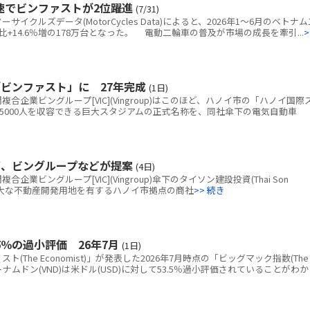
速でビンファストが2位躍進
(7/31)
クルズデータ(MotorCycles Data)によると、2026年1～6月のベトナム
+14.6％増の178万台となった。 電動二輪車の普及が市場の成長を牽引...
>
ビンファスト」に 27年完成
(1日)
企業ビングループ[VIC](Vingroup)はこのほど、ハノイ市の「ハノイ国際
5000人を収容できる巨大スタジアムの正式名称を、同社傘下の電気自動車
画、ビングループなどが提案
(4日)
ビングループ[VIC](Vingroup)傘下のタイソン建設投資(Thai Son
tion)、広大な不動産開発用地を有するハノイ市拠点の商社
>> 続き
％の過小評価 26年7月
(1日)
The Economist)」が発表した2026年7月時点の「ビッグマック指数(The
と、ベトナムドン(VND)は米ドル(USD)に対して53.5％過小評価されていることがわか