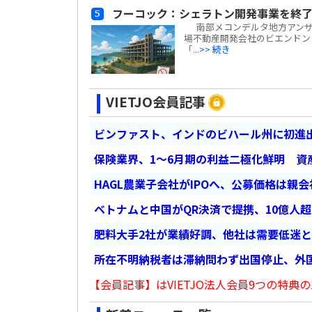
フーコック：シェラトン開発事業を終了
南部メコンデルタ地方アンザン
場不動産開発会社のビエンドン・フー
「...
>> 続き
VIETJO会員記事
ビンファスト、インドのビハール州に初進出
保険業界、1～6月期の利益二極化鮮明 資
HAGL農業子会社がIPOへ、公募価格は親
ベトナムと中国がQR決済で提携、10億人
肥料大手2社が業績好調、他社は需要低迷
所在不明納税者は滞納問わず出国停止、外
【会員記事】はVIETJO法人会員9つの特典の