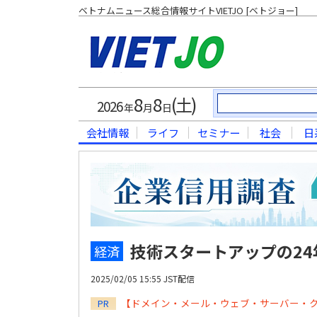
ベトナムニュース総合情報サイトVIETJO [ベトジョー]
8
8
(土)
2026
年
月
日
会社情報
ライフ
セミナー
社会
日
技術スタートアップの24
経済
2025/02/05 15:55 JST配信
【ドメイン・メール・ウェブ・サーバー・
PR