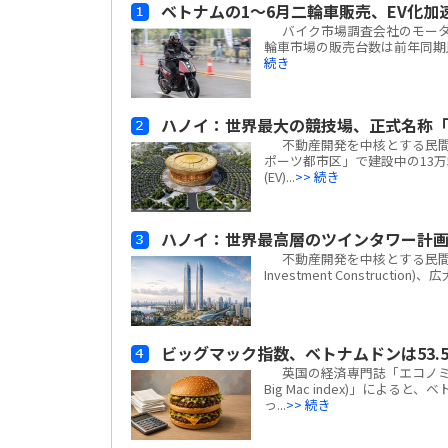
ベトナムの1～6月二輪車販売、EV化加
バイク市場調査会社のモーターサイ
輪車市場の販売台数は前年同期比
続き
ハノイ：世界最大の競技場、正式名称「
不動産開発を中核とする民間複合
ポーツ都市区」で建設中の13万
(EV)...
>> 続き
ハノイ：世界最高層のツインタワー計
不動産開発を中核とする民間複合企業
Investment Construc
ビッグマック指数、ベトナムドンは53.5
英国の経済専門誌「エコノミスト(
Big Mac index)」による
っ...
>> 続き