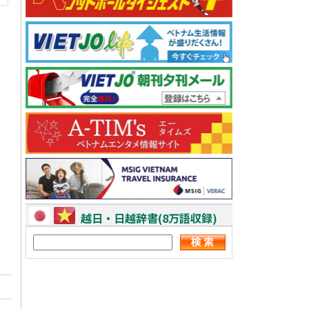
越日・日越辞書(8万語収録)