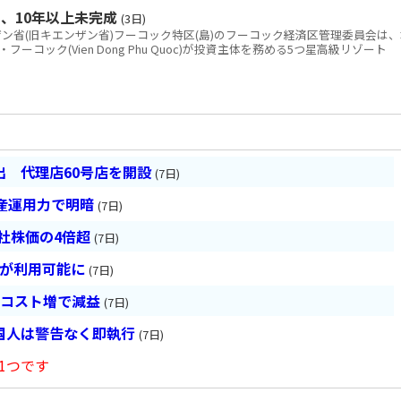
、10年以上未完成
(3日)
省(旧キエンザン省)フーコック特区(島)のフーコック経済区管理委員会は、
コック(Vien Dong Phu Quoc)が投資主体を務める5つ星高級リゾート
 代理店60号店を開設
(7日)
産運用力で明暗
(7日)
会社株価の4倍超
(7日)
超が利用可能に
(7日)
とコスト増で減益
(7日)
国人は警告なく即執行
(7日)
1つです