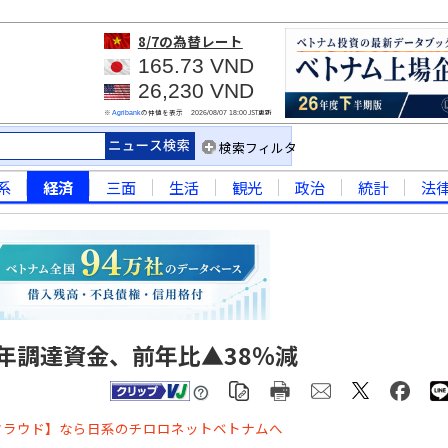
8/7
の為替レート
165.73 VND
26,230 VND
※
の仲値を表示
JST更新
Agribank
2026/08/07 18:00
検索フィルタ
系
経済
三面
生活
観光
政治
統計
法
年調達資金、前年比▲38％減
クラウド】なら日系のチロロネットベトナムへ