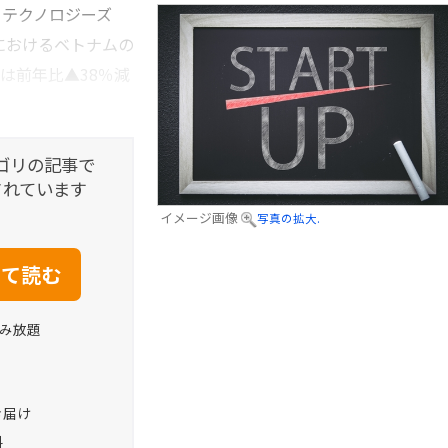
テクノロジーズ
24年におけるベトナムの
は前年比▲38％減
ゴリの記事で
されています
イメージ画像
写真の拡大.
読み放題
お届け
料