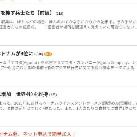
骨を捜す兵士たち【前編】
(2日)
・収集は、ほとんどの場合、ほんのわずかな手がかりから始まる。その手がか
証言者たちの記憶だ。 「証言者が場所を間違えて覚えていた可能性はない...
ベトナムが4位に
(8:38)
アゴダ(Agoda)」を運営するアゴダ・カンパニー(Agoda Company、シ
年夏(7～8月)における欧州旅行者のアジア旅行先に関する宿泊検索データによる
食に増加 世界4位を維持
(7日)
によると、2025年におけるベトナムのインスタントラーメン(即席めん)需要は、
0万食で、順位は前年と同じく4位だった。また、1人当たりの食数では世界1位とな
トナム発、ネット申込で簡単加入！