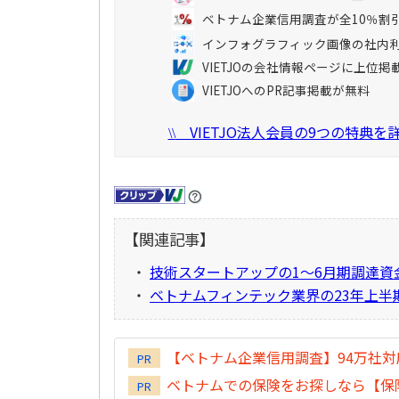
ベトナム企業信用調査が全10％割
インフォグラフィック画像の社内
VIETJOの会社情報ページに上位掲
VIETJOへのPR記事掲載が無料
VIETJO法人会員の9つの特典
\\
【関連記事】
・
技術スタートアップの1～6月期調達資
・
ベトナムフィンテック業界の23年上半
【ベトナム企業信用調査】94万社
PR
ベトナムでの保険をお探しなら【保険
PR