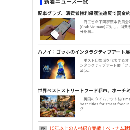
新着ニュース一覧
配車グラブ、消費者権利保護法違反で罰金約
商工省傘下国家競争委員会は
(Grab Vietnam)に対し
分を科...
ハノイ：ゴッホのインタラクティブアート展
ポスト印象派を代表するオラ
ンタラクティブアート展「ファン・
区(p...
世界ベストストリートフード都市、ホーチミ
英国のタイムアウト誌(Time 
best cities for str
グ...
15年以上の人材紹介実績！ベトナム就職は
PR