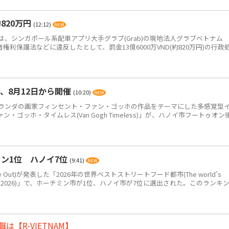
820万円
(12:12)
、シンガポール系配車アプリ大手グラブ(Grab)の現地法人グラブベトナム
、消費者権利保護法などに違反したとして、罰金13億6000万VND(約820万円)の行政
、8月12日から開催
(10:20)
ンダの画家フィンセント・ファン・ゴッホの作品をテーマにした多感覚型
ゴッホ・タイムレス(Van Gogh Timeless)」が、ハノイ市フートゥオン
ン1位 ハノイ7位
(9:41)
Out)が発表した「2026年の世界ベストストリートフード都市(The world’s
eet food in 2026)」で、ホーチミン市が1位、ハノイ市が7位に選出された。このランキ
【R-VIETNAM】