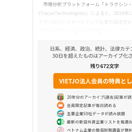
市場分析プラットフォーム「トラクシン・
(TracxnTechnologies)」によると、20
テクノロジースタートアップ企業の調達資金
の1億2000万USD(約185億円)となり、202...
日系、経済、政治、統計、法律カテ
30日を超えたものはアーカイブ化
残り672文字
20年分のアーカイブ(過去)記事が
会員限定記事が毎日読める
主要企業50社データが読み放題
最新の新設外資企業リストを毎週
ベトナム企業の簡易財務調査が無