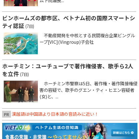
ム下院議長...
ビンホームズの都市区、ベトナム初の国際スマートシ
ティ認証
(7日)
不動産開発を中核とする民間複合企業ビングル
ープ[VIC](Vingroup)子会社
ホーチミン：ユーチューブで著作権侵害、歌手ら2人
を立件
(7日)
ホーチミン市警察は5日、著作権・著作隣接権侵
害の容疑で、歌手のグエン・ティ・ヒエン容疑者
(女)と、...
漢越語は中国語より日本語の音読みに近い！
PR