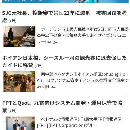
SJC元社長、控訴審で禁固21年に減刑 被害回復を考
慮
(7日)
ホーチミン市上級人民裁判所は5日、同市人民委
員会傘下の金・宝飾品大手であるサイゴンジュエ
リー(Saig...
ホイアン日本橋、シースルー服の観光客に退去促した
ガイドに称賛
(7日)
南中部地方ダナン市ホイアン街区(phuong Hoi
An、旧クアンナム省ホイアン市)の世界文化遺産で
ある旧市...
FPTとQsol、九電向けシステム開発・運用保守で協
業
(7日)
ベトナムの情報通信(IT)最大手FPT情報通信
[FPT](FPT Corporation)グルー