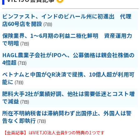
ビンファスト、インドのビハール州に初進出 代理
店60号店を開設
(7日)
保険業界、1～6月期の利益二極化鮮明 資産運用力
で明暗
(7日)
HAGL農業子会社がIPOへ、公募価格は親会社株価の
4倍超
(7日)
ベトナムと中国がQR決済で提携、10億人超が利用可
能に
(7日)
肥料大手2社が業績好調、他社は需要低迷とコスト増
で減益
(7日)
所在不明納税者は滞納問わず出国停止、外国人は警
告なく即執行
(7日)
【会員記事】はVIETJO法人会員9つの特典の1つです