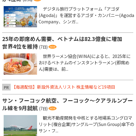
デジタル旅行プラットフォーム「アゴダ
(Agoda)」を運営するアゴダ・カンパニー(Agoda
Company、シンガ...
25年の即席めん需要、ベトナムは82.3億食に増加
世界4位を維持
(7日)
世界ラーメン協会(WINA)によると、2025年に
おけるベトナムのインスタントラーメン(即席め
ん)需要は、前...
【毎週配信】新設外資法人リスト 株主情報など19項目
PR
サン・フーコック航空、フーコック～クアラルンプー
ル線を9月就航
(7日)
観光不動産開発を中核とする地場系コングロマ
リット(複合企業)サングループ(Sun Group)傘下の
サン・フ...