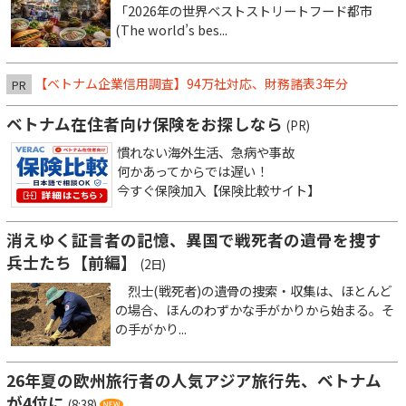
「2026年の世界ベストストリートフード都市
(The world’s bes...
【ベトナム企業信用調査】94万社対応、財務諸表3年分
PR
ベトナム在住者向け保険をお探しなら
(PR)
慣れない海外生活、急病や事故
何かあってからでは遅い！
今すぐ保険加入【保険比較サイト】
消えゆく証言者の記憶、異国で戦死者の遺骨を捜す
兵士たち【前編】
(2日)
烈士(戦死者)の遺骨の捜索・収集は、ほとんど
の場合、ほんのわずかな手がかりから始まる。そ
の手がかり...
26年夏の欧州旅行者の人気アジア旅行先、ベトナム
が4位に
(8:38)