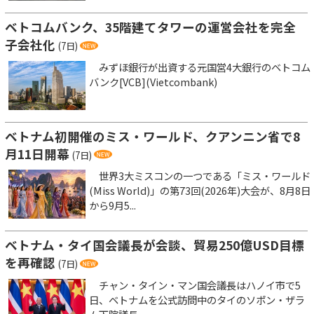
ベトコムバンク、35階建てタワーの運営会社を完全
子会社化
(7日)
みずほ銀行が出資する元国営4大銀行のベトコム
バンク[VCB](Vietcombank)
ベトナム初開催のミス・ワールド、クアンニン省で8
月11日開幕
(7日)
世界3大ミスコンの一つである「ミス・ワールド
(Miss World)」の第73回(2026年)大会が、8月8日
から9月5...
ベトナム・タイ国会議長が会談、貿易250億USD目標
を再確認
(7日)
チャン・タイン・マン国会議長はハノイ市で5
日、ベトナムを公式訪問中のタイのソポン・ザラ