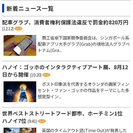
新着ニュース一覧
配車グラブ、消費者権利保護法違反で罰金約820万円
(12:12)
商工省傘下国家競争委員会は、シンガポール系
配車アプリ大手グラブ(Grab)の現地法人グラブベ
トナム(Gra...
ハノイ：ゴッホのインタラクティブアート展、8月12
日から開催
(10:20)
ポスト印象派を代表するオランダの画家フィン
セント・ファン・ゴッホの作品をテーマにした多
感覚型イン...
世界ベストストリートフード都市、ホーチミン1位
ハノイ7位
(9:41)
英国のタイムアウト誌(Time Out)が発表した