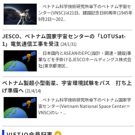
ベトナム科学技術研究所傘下のベトナム宇宙セ
ンター(VNSC)は21日、建国記念日80周年(1945年
9月2日～202...
JESCO、ベトナム国家宇宙センターの「LOTUSat-
1」電気通信工事を受注
(24/1/31)
日本国内とASEANのEPC(設計・調達・建設)事
業などを手掛けるJESCOホールディングス株式会
社(東京都港区...
ベトナム製超小型衛星、宇宙環境試験をパス 打ち上
げ準備へ
(21/4/14)
ベトナム科学技術研究所傘下のベトナム国家宇
宙センター(Vietnam National Space Center＝
VNSC)のレ・...
VIETJO会員記事