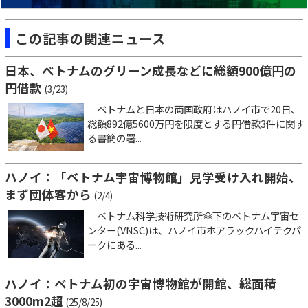
この記事の関連ニュース
日本、ベトナムのグリーン成長などに総額900億円の
円借款
(3/23)
ベトナムと日本の両国政府はハノイ市で20日、
総額892億5600万円を限度とする円借款3件に関す
る書簡の署...
ハノイ：「ベトナム宇宙博物館」見学受け入れ開始、
まず団体客から
(2/4)
ベトナム科学技術研究所傘下のベトナム宇宙セ
ンター(VNSC)は、ハノイ市ホアラックハイテクパ
ークにある...
ハノイ：ベトナム初の宇宙博物館が開館、総面積
3000m2超
(25/8/25)