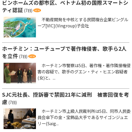
ビンホームズの都市区、ベトナム初の国際スマートシ
ティ認証
(7日)
不動産開発を中核とする民間複合企業ビングル
ープ[VIC](Vingroup)子会社
ホーチミン：ユーチューブで著作権侵害、歌手ら2人
を立件
(7日)
ホーチミン市警察は5日、著作権・著作隣接権侵
害の容疑で、歌手のグエン・ティ・ヒエン容疑者
(女)と、...
SJC元社長、控訴審で禁固21年に減刑 被害回復を考
慮
(7日)
ホーチミン市上級人民裁判所は5日、同市人民委
員会傘下の金・宝飾品大手であるサイゴンジュエ
リー(Saig...