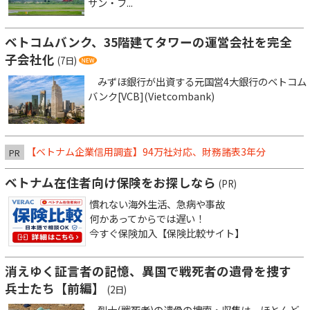
サン・フ...
ベトコムバンク、35階建てタワーの運営会社を完全
子会社化
(7日)
みずほ銀行が出資する元国営4大銀行のベトコム
バンク[VCB](Vietcombank)
【ベトナム企業信用調査】94万社対応、財務諸表3年分
PR
ベトナム在住者向け保険をお探しなら
(PR)
慣れない海外生活、急病や事故
何かあってからでは遅い！
今すぐ保険加入【保険比較サイト】
消えゆく証言者の記憶、異国で戦死者の遺骨を捜す
兵士たち【前編】
(2日)
烈士(戦死者)の遺骨の捜索・収集は、ほとんど