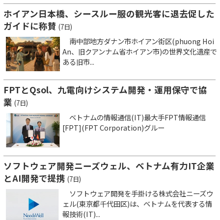
ホイアン日本橋、シースルー服の観光客に退去促した
ガイドに称賛
(7日)
南中部地方ダナン市ホイアン街区(phuong Hoi
An、旧クアンナム省ホイアン市)の世界文化遺産で
ある旧市...
FPTとQsol、九電向けシステム開発・運用保守で協
業
(7日)
ベトナムの情報通信(IT)最大手FPT情報通信
[FPT](FPT Corporation)グルー
ソフトウェア開発ニーズウェル、ベトナム有力IT企業
とAI開発で提携
(7日)
ソフトウェア開発を手掛ける株式会社ニーズウ
ェル(東京都千代田区)は、ベトナムを代表する情
報技術(IT)...