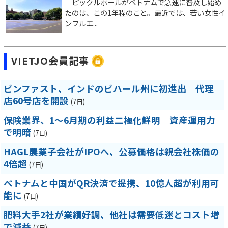
ピックルボールがベトナムで急速に普及し始め
たのは、この1年程のこと。最近では、若い女性イ
ンフルエ...
VIETJO会員記事
ビンファスト、インドのビハール州に初進出 代理
店60号店を開設
(7日)
保険業界、1～6月期の利益二極化鮮明 資産運用力
で明暗
(7日)
HAGL農業子会社がIPOへ、公募価格は親会社株価の
4倍超
(7日)
ベトナムと中国がQR決済で提携、10億人超が利用可
能に
(7日)
肥料大手2社が業績好調、他社は需要低迷とコスト増
で減益
(7日)