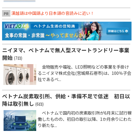
漢越語は中国語より日本語の音読みに近い！
PR
ニイヌマ、ベトナムで無人型スマートランドリー事業
開始
(7日)
金物販売や福祉、LED照明などの事業を手掛け
るニイヌマ株式会社(宮城県石巻市)は、100％子会
社であるベ...
ベトナム炭素取引所、供給・準備不足で低迷 初日以
降は取引無し
(6日)
ベトナムで国内初の炭素取引所が6月末に試行稼
働したものの、初日の取引以降、1か月余りにわた
り新たな...