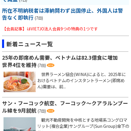
所在不明納税者は滞納問わず出国停止、外国人は警
告なく即執行
(7日)
【会員記事】はVIETJO法人会員9つの特典の1つです
新着ニュース一覧
25年の即席めん需要、ベトナムは82.3億食に増加
世界4位を維持
(7日)
世界ラーメン協会(WINA)によると、2025年に
おけるベトナムのインスタントラーメン(即席め
ん)需要は、前...
サン・フーコック航空、フーコック～クアラルンプー
ル線を9月就航
(7日)
観光不動産開発を中核とする地場系コングロマ
リット(複合企業)サングループ(Sun Group)傘下の