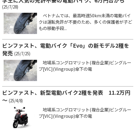
学生に人気の免許不要の電動バイク、6万円台から
(25/7/28)
ベトナムでは、最高時速50km未満の電動バイ
クは運転免許が不要のため、多くの保護者が子ど
もの移動手段...
ビンファスト、電動バイク「Evo」の新モデル2種を
発売
(25/7/25)
地場系コングロマリット(複合企業)ビングルー
プ[VIC](Vingroup)傘下の電
ビンファスト、新型電動バイク2種を発表 11.2万円
～
(25/4/8)
地場系コングロマリット(複合企業)ビングルー
プ[VIC](Vingroup)傘下の電