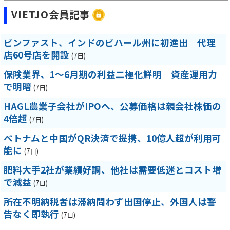
VIETJO会員記事
ビンファスト、インドのビハール州に初進出 代理
店60号店を開設
(7日)
保険業界、1～6月期の利益二極化鮮明 資産運用力
で明暗
(7日)
HAGL農業子会社がIPOへ、公募価格は親会社株価の
4倍超
(7日)
ベトナムと中国がQR決済で提携、10億人超が利用可
能に
(7日)
肥料大手2社が業績好調、他社は需要低迷とコスト増
で減益
(7日)
所在不明納税者は滞納問わず出国停止、外国人は警
告なく即執行
(7日)