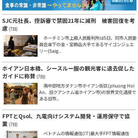
SJC元社長、控訴審で禁固21年に減刑 被害回復を考
慮
(7日)
ホーチミン市上級人民裁判所は5日、同市人民委
員会傘下の金・宝飾品大手であるサイゴンジュエ
リー(Saig...
ホイアン日本橋、シースルー服の観光客に退去促した
ガイドに称賛
(7日)
南中部地方ダナン市ホイアン街区(phuong Hoi
An、旧クアンナム省ホイアン市)の世界文化遺産で
ある旧市...
FPTとQsol、九電向けシステム開発・運用保守で協
業
(7日)
ベトナムの情報通信(IT)最大手FPT情報通信