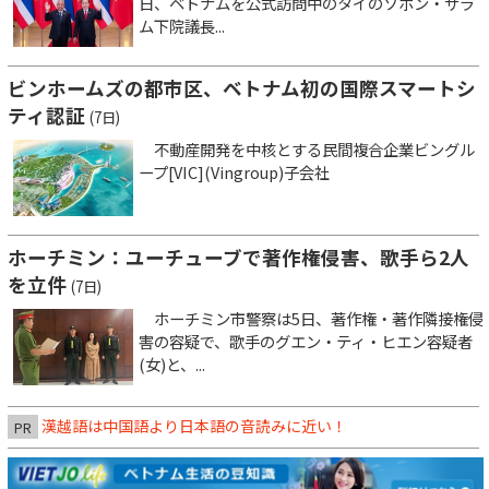
日、ベトナムを公式訪問中のタイのソポン・ザラ
ム下院議長...
ビンホームズの都市区、ベトナム初の国際スマートシ
ティ認証
(7日)
不動産開発を中核とする民間複合企業ビングル
ープ[VIC](Vingroup)子会社
ホーチミン：ユーチューブで著作権侵害、歌手ら2人
を立件
(7日)
ホーチミン市警察は5日、著作権・著作隣接権侵
害の容疑で、歌手のグエン・ティ・ヒエン容疑者
(女)と、...
漢越語は中国語より日本語の音読みに近い！
PR