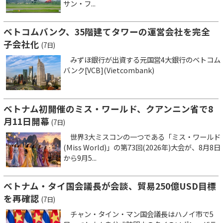
サン・フ...
ベトコムバンク、35階建てタワーの運営会社を完全
子会社化
(7日)
みずほ銀行が出資する元国営4大銀行のベトコム
バンク[VCB](Vietcombank)
ベトナム初開催のミス・ワールド、クアンニン省で8
月11日開幕
(7日)
世界3大ミスコンの一つである「ミス・ワールド
(Miss World)」の第73回(2026年)大会が、8月8日
から9月5...
ベトナム・タイ国会議長が会談、貿易250億USD目標
を再確認
(7日)
チャン・タイン・マン国会議長はハノイ市で5