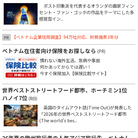
ポスト印象派を代表するオランダの画家フィン
セント・ファン・ゴッホの作品をテーマにした多
感覚型イン...
【ベトナム企業信用調査】94万社対応、財務諸表3年分
PR
ベトナム在住者向け保険をお探しなら
(PR)
慣れない海外生活、急病や事故
何かあってからでは遅い！
今すぐ保険加入【保険比較サイト】
世界ベストストリートフード都市、ホーチミン1位
ハノイ7位
(8日)
英国のタイムアウト誌(Time Out)が発表した
「2026年の世界ベストストリートフード都市
(The world’s bes...
26年夏の欧州旅行者の人気アジア旅行先、ベトナム