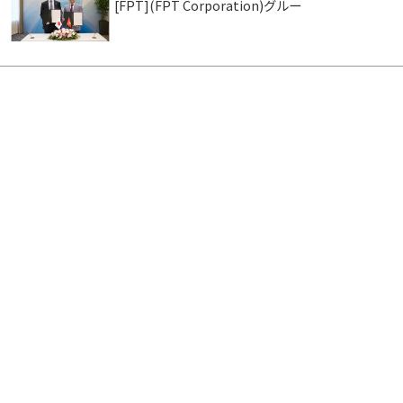
[FPT](FPT Corporation)グルー