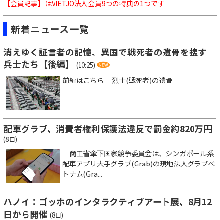
【会員記事】はVIETJO法人会員9つの特典の1つです
新着ニュース一覧
消えゆく証言者の記憶、異国で戦死者の遺骨を捜す
兵士たち【後編】
(10:25)
前編はこちら 烈士(戦死者)の遺骨
配車グラブ、消費者権利保護法違反で罰金約820万円
(8日)
商工省傘下国家競争委員会は、シンガポール系
配車アプリ大手グラブ(Grab)の現地法人グラブベ
トナム(Gra...
ハノイ：ゴッホのインタラクティブアート展、8月12
日から開催
(8日)