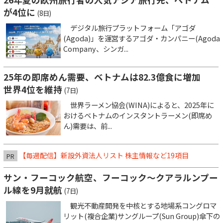
が4位に
(8日)
デジタル旅行プラットフォーム「アゴダ
(Agoda)」を運営するアゴダ・カンパニー(Agoda
Company、シンガ...
25年の即席めん需要、ベトナムは82.3億食に増加
世界4位を維持
(7日)
世界ラーメン協会(WINA)によると、2025年に
おけるベトナムのインスタントラーメン(即席め
ん)需要は、前...
【毎週配信】新設外資法人リスト 株主情報など19項目
PR
サン・フーコック航空、フーコック～クアラルンプー
ル線を9月就航
(7日)
観光不動産開発を中核とする地場系コングロマ
リット(複合企業)サングループ(Sun Group)傘下の