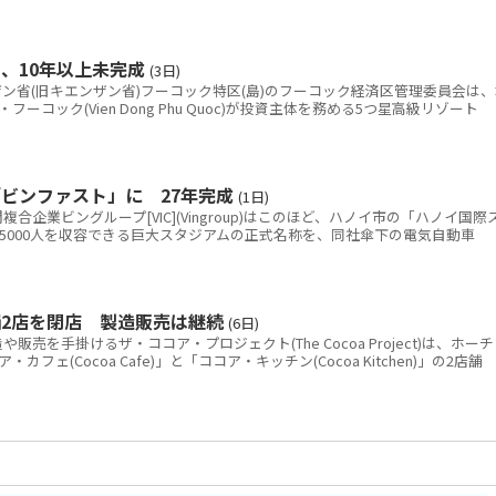
、10年以上未完成
(3日)
省(旧キエンザン省)フーコック特区(島)のフーコック経済区管理委員会は、
コック(Vien Dong Phu Quoc)が投資主体を務める5つ星高級リゾート
ビンファスト」に 27年完成
(1日)
企業ビングループ[VIC](Vingroup)はこのほど、ハノイ市の「ハノイ国際
5000人を収容できる巨大スタジアムの正式名称を、同社傘下の電気自動車
2店を閉店 製造販売は継続
(6日)
を手掛けるザ・ココア・プロジェクト(The Cocoa Project)は、ホーチ
ェ(Cocoa Cafe)」と「ココア・キッチン(Cocoa Kitchen)」の2店舗