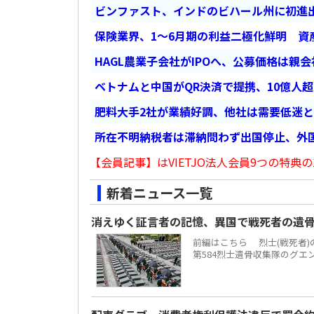
ビンファスト、インドのビハール州に初進出
保険業界、1～6月期の利益二極化鮮明 資
HAGL農業子会社がIPOへ、公募価格は親
ベトナムと中国がQR決済で提携、10億人
肥料大手2社が業績好調、他社は需要低迷
所在不明納税者は滞納問わず出国停止、外
【会員記事】はVIETJO法人会員9つの特典の
新着ニュース一覧
消えゆく証言者の記憶、異国で戦死者の遺
前編はこちら 烈士(戦死者
第584烈士遺骨収集隊のグエ