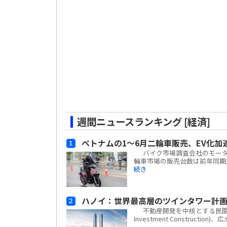
週間ニュースランキング [経済]
ベトナムの1～6月二輪車販売、EV化加
バイク市場調査会社のモーターサイ
輪車市場の販売台数は前年同期比
続き
ハノイ：世界最高層のツインタワー計
不動産開発を中核とする民間複合企業
Investment Construc