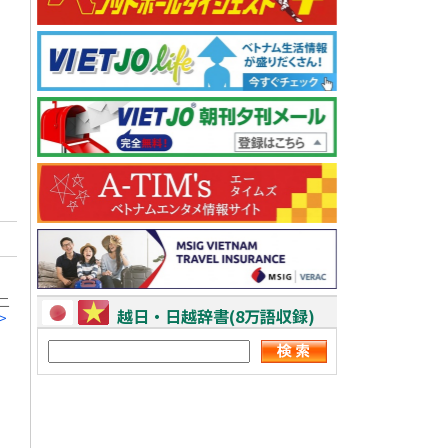
二
越日・日越辞書(8万語収録)
>