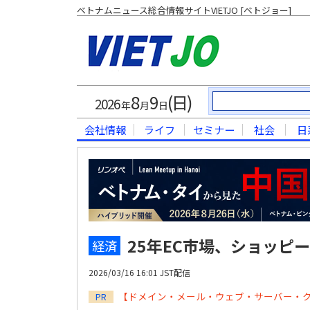
ベトナムニュース総合情報サイトVIETJO [ベトジョー]
8
9
(日)
2026
年
月
日
会社情報
ライフ
セミナー
社会
日
25年EC市場、ショッピ
経済
2026/03/16 16:01 JST配信
【ドメイン・メール・ウェブ・サーバー・
PR