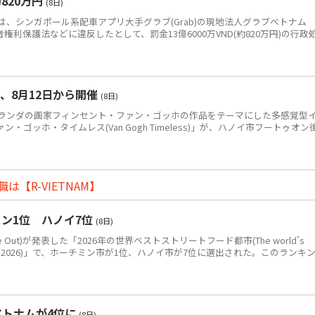
820万円
(8日)
、シンガポール系配車アプリ大手グラブ(Grab)の現地法人グラブベトナム
、消費者権利保護法などに違反したとして、罰金13億6000万VND(約820万円)の行政
、8月12日から開催
(8日)
ンダの画家フィンセント・ファン・ゴッホの作品をテーマにした多感覚型
ゴッホ・タイムレス(Van Gogh Timeless)」が、ハノイ市フートゥオン
【R-VIETNAM】
ン1位 ハノイ7位
(8日)
Out)が発表した「2026年の世界ベストストリートフード都市(The world’s
eet food in 2026)」で、ホーチミン市が1位、ハノイ市が7位に選出された。このランキ
ベトナムが4位に
(8日)