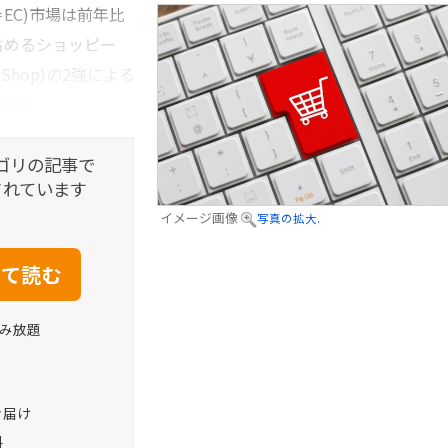
EC)市場は前年比
占めるショッピー
kShop)の2強による
ョ...
ゴリの記事で
されています
イメージ画像
写真の拡大.
読み放題
お届け
料