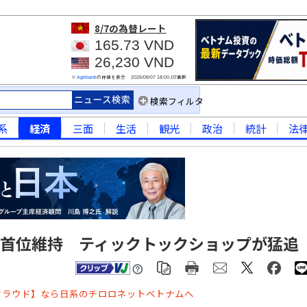
8/7
の為替レート
165.73 VND
26,230 VND
※
の仲値を表示
JST更新
Agribank
2026/08/07 18:00
検索フィルタ
系
経済
三面
生活
観光
政治
統計
法
ー首位維持 ティックトックショップが猛追
クラウド】なら日系のチロロネットベトナムへ