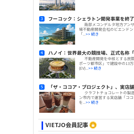
フーコック：シェラトン開発事業を終了
南部メコンデルタ地方アンザン
場不動産開発会社のビエンドン・フー
「...
>> 続き
ハノイ：世界最大の競技場、正式名称「
不動産開発を中核とする民間複合
ポーツ都市区」で建設中の13万
(EV)...
>> 続き
「ザ・ココア・プロジェクト」、実店舗
クラフトチョコレートの製造や販売
ン市内で運営する実店舗「ココア・カフ
を...
>> 続き
VIETJO会員記事