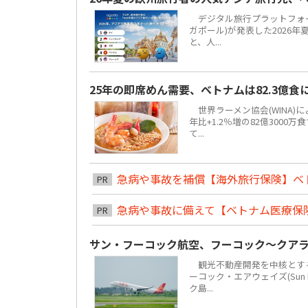
デジタル旅行プラットフォーム「
ガポール)が発表した2026
と、人...
25年の即席めん需要、ベトナムは82.3億
世界ラーメン協会(WINA)
年比+1.2％増の82億300
て...
急病や事故を補償【海外旅行保険】ベ
PR
急病や事故に備えて【ベトナム医療保
PR
サン・フーコック航空、フーコック～クア
観光不動産開発を中核とする地場
ーコック・エアウェイズ(Sun 
ク島...