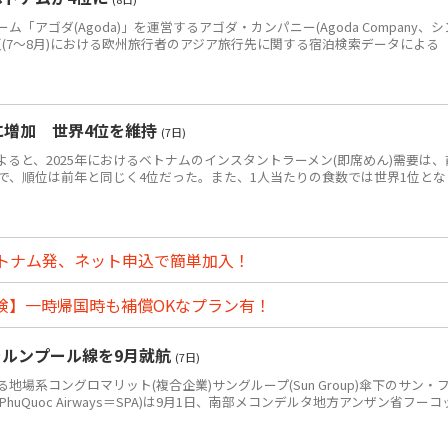
アゴダ(Agoda)」を運営するアゴダ・カンパニー(Agoda Company、シ
年夏(7～8月)における欧州旅行者のアジア旅行先に関する宿泊検索データによる
食に増加 世界4位を維持
(7日)
によると、2025年におけるベトナムのインスタントラーメン(即席めん)需要は、
0万食で、順位は前年と同じく4位だった。また、1人当たりの食数では世界1位とな
トナム発、ネット申込で簡単加入！
険】一時帰国時も補償OKなプラン有！
ラルンプール線を9月就航
(7日)
系コングロマリット(複合企業)サングループ(Sun Group)傘下のサン・
PhuQuoc Airways＝SPA)は9月1日、南部メコンデルタ地方アンザン省フーコ