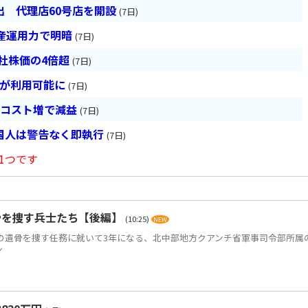
 代理店60号店を開設
(7日)
産運用力で明暗
(7日)
会社株価の4倍超
(7日)
超が利用可能に
(7日)
とコスト増で減益
(7日)
国人は警告なく即執行
(7日)
1つです
骨を捜す兵士たち【後編】
(10:25)
)の遺骨を捜す任務に就いて3年になる、北中部地方クアンチ省軍事司令部所属
ン