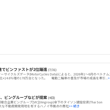
速でビンファストが2位躍進
(7/31)
クルズデータ(MotorCycles Data)によると、2026年1～6月のベトナム
+14.6％増の178万台となった。 電動二輪車の普及が市場の成長を牽引...
>
画、ビングループなどが提案
(4日)
ビングループ[VIC](Vingroup)傘下のタイソン建設投資(Thai Son
tion)、広大な不動産開発用地を有するハノイ市拠点の商社
>> 続き