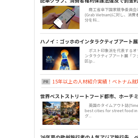
配車グラブ、消費者権利保護法違反で罰金約
商工省傘下国家競争委員会は
(Grab Vietnam)に対し
分を科...
ハノイ：ゴッホのインタラクティブアート展
ポスト印象派を代表するオラ
ンタラクティブアート展「ファン・
区(p...
15年以上の人材紹介実績！ベトナム就職は
PR
世界ベストストリートフード都市、ホーチミ
英国のタイムアウト誌(Time 
best cities for str
グ...
26年夏の欧州旅行者の人気アジア旅行先、