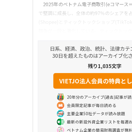
2025年のベトナム電子商取引(eコマース＝
で堅調に成長し、全体の約97％のシェアを
(Shopee)とティックトックショップ(TikTo
競争が一段と激化している。ティックトックシ
日系、経済、政治、統計、法律カテ
30日を超えたものはアーカイブ化
残り1,035文字
20年分のアーカイブ(過去)記事が
会員限定記事が毎日読める
主要企業50社データが読み放題
最新の新設外資企業リストを毎週
ベトナム企業の簡易財務調査が無