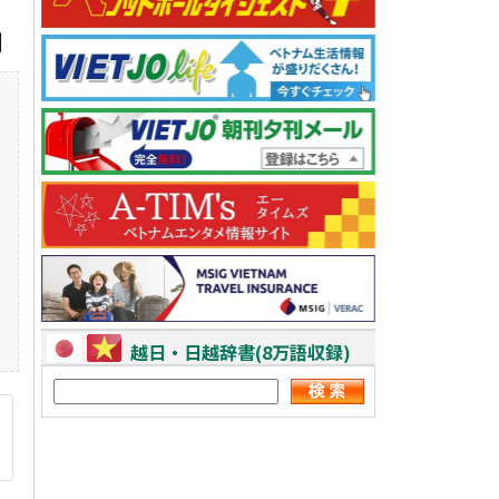
越日・日越辞書(8万語収録)