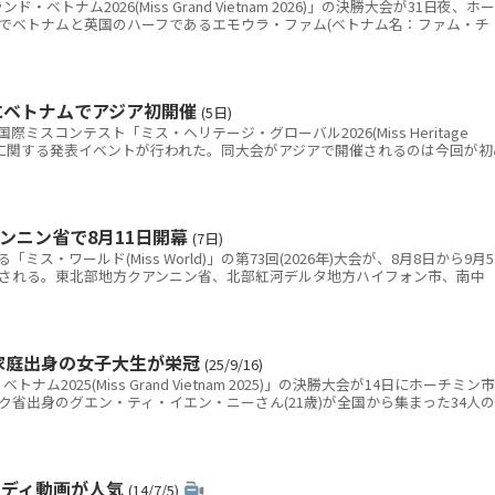
トナム2026(Miss Grand Vietnam 2026)」の決勝大会が31日夜、ホー
でベトナムと英国のハーフであるエモウラ・ファム(ベトナム名：ファム・チ
にベトナムでアジア初開催
(5日)
スコンテスト「ミス・ヘリテージ・グローバル2026(Miss Heritage
ナム開催に関する発表イベントが行われた。同大会がアジアで開催されるのは今回が初
ンニン省で8月11日開幕
(7日)
・ワールド(Miss World)」の第73回(2026年)大会が、8月8日から9月
される。東北部地方クアンニン省、北部紅河デルタ地方ハイフォン市、南中
家庭出身の女子大生が栄冠
(25/9/16)
2025(Miss Grand Vietnam 2025)」の決勝大会が14日にホーチミン市
省出身のグエン・ティ・イエン・ニーさん(21歳)が全国から集まった34人の
ロディ動画が人気
(14/7/5)