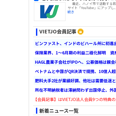
最近、ハノイ市で活動する若手
サイト「YouTube」にアップ
続き
VIETJO会員記事
ビンファスト、インドのビハール州に初進出
保険業界、1～6月期の利益二極化鮮明 資
HAGL農業子会社がIPOへ、公募価格は親
ベトナムと中国がQR決済で提携、10億人
肥料大手2社が業績好調、他社は需要低迷
所在不明納税者は滞納問わず出国停止、外
【会員記事】はVIETJO法人会員9つの特典の
新着ニュース一覧