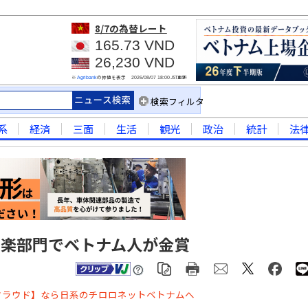
8/7
の為替レート
165.73 VND
26,230 VND
※
の仲値を表示
JST更新
Agribank
2026/08/07 18:00
検索フィルタ
系
経済
三面
生活
観光
政治
統計
法
声楽部門でベトナム人が金賞
クラウド】なら日系のチロロネットベトナムへ