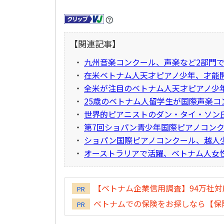
【関連記事】
・
九州音楽コンクール、声楽など2部門
・
在米ベトナム人天才ピアノ少年、才能
・
全米が注目のベトナム人天才ピアノ少
・
25歳のベトナム人留学生が国際声楽コ
・
世界的ピアニストのダン・タイ・ソン
・
第7回ショパン青少年国際ピアノコンク
・
ショパン国際ピアノコンクール、越人
・
オーストラリアで活躍、ベトナム人女
【ベトナム企業信用調査】94万社
PR
ベトナムでの保険をお探しなら【保険
PR