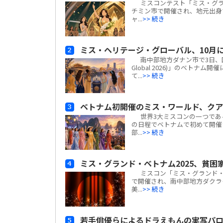
ミスコンテスト「ミス・グランド・ベ
チミン市で開催され、地元出身
ャ...
>> 続き
ミス・ヘリテージ・グローバル、10月
南中部地方ダナン市で3日、国際ミ
Global 2026)」のベト
て...
>> 続き
ベトナム初開催のミス・ワールド、クア
世界3大ミスコンの一つである「ミス
の日程でベトナムで初めて開催
部...
>> 続き
ミス・グランド・ベトナム2025、貧困
ミスコン「ミス・グランド・ベトナム
で開催され、南中部地方ダクラク
美...
>> 続き
若手俳優らによるドラえもんの実写パ