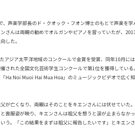
で、声楽学部長のド・クオック・フオン博士のもとで声楽を学
ンさんは両親の勧めでオルガンやピアノを習っていたが、201
転向した。
れたアジア太平洋地域のコンクールで金賞を受賞、同年10月に
開催された全国文化芸術学生コンクールで第1位を獲得している
Noi Muoi Hai Mua Hoa」のミュージックビデオで広く
父が亡くなり、両親はそのことをキエンさんには伏せていた
ると喪服姿が映り、キエンさんは祖父を想うと涙が止まらなか
という。「この結果をまずは祖父に報告したいです」とキエン