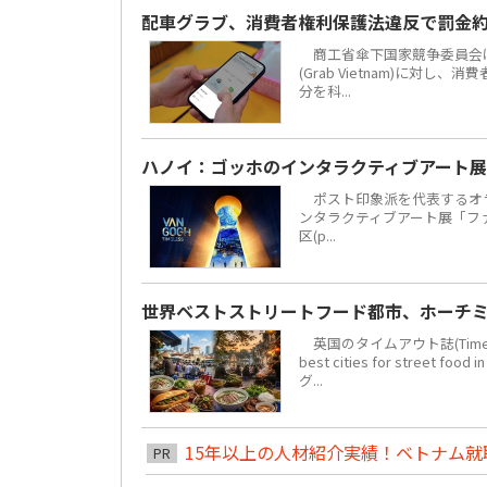
配車グラブ、消費者権利保護法違反で罰金約
商工省傘下国家競争委員会は
(Grab Vietnam)に対し
分を科...
ハノイ：ゴッホのインタラクティブアート展
ポスト印象派を代表するオラ
ンタラクティブアート展「ファン・
区(p...
世界ベストストリートフード都市、ホーチミ
英国のタイムアウト誌(Time 
best cities for str
グ...
15年以上の人材紹介実績！ベトナム就職は
PR