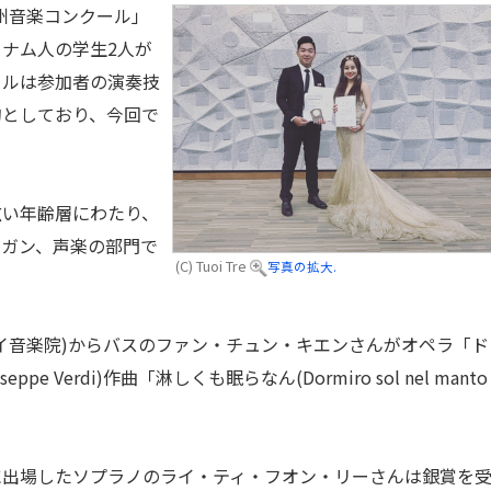
州音楽コンクール」
ナム人の学生2人が
ールは参加者の演奏技
的としており、今回で
い年齢層にわたり、
ルガン、声楽の部門で
(C) Tuoi Tre
写真の拡大.
イ音楽院)からバスのファン・チュン・キエンさんがオペラ「ド
 Verdi)作曲「淋しくも眠らなん(Dormiro sol nel manto
出場したソプラノのライ・ティ・フオン・リーさんは銀賞を