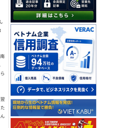
ん
3
は南
。
知ら
。翌
った
さん