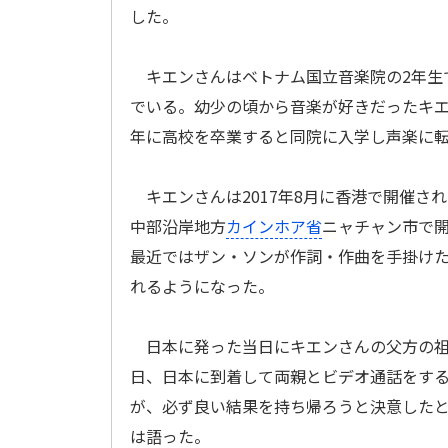
した。
キエンさんはベトナム国立音楽院の2年生
でいる。幼少の頃から音楽が好きだったキエ
年に高校を卒業すると同院に入学し声楽に
キエンさんは2017年8月に香港で開催さ
中部沿岸地方
カインホア省
ニャチャン市で
最近ではザン・ソンが作詞・作曲を手掛けた「Ha 
れるようになった。
日本に発った当日にキエンさんの父方の祖
日、日本に到着して両親とビデオ通話をす
が、必ず良い結果を持ち帰ろうと決意した
は語った。