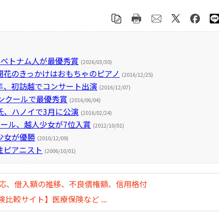
でベトナム人が最優秀賞
(2026/03/30)
開花のきっかけはおもちゃのピアノ
(2016/12/25)
年、初訪越でコンサート出演
(2016/12/07)
ンクールで最優秀賞
(2016/06/04)
氏、ハノイで3月に公演
(2016/02/24)
ール、越人少女が7位入賞
(2012/10/01)
少女が優勝
(2010/12/09)
性ピアニスト
(2006/10/01)
対応、借入額の推移、不良債権額、信用格付
比較サイト】医療保険など ...