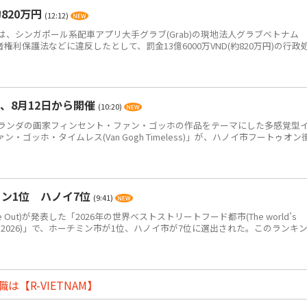
820万円
(12:12)
、シンガポール系配車アプリ大手グラブ(Grab)の現地法人グラブベトナム
、消費者権利保護法などに違反したとして、罰金13億6000万VND(約820万円)の行政
、8月12日から開催
(10:20)
ンダの画家フィンセント・ファン・ゴッホの作品をテーマにした多感覚型
ゴッホ・タイムレス(Van Gogh Timeless)」が、ハノイ市フートゥオン
ン1位 ハノイ7位
(9:41)
Out)が発表した「2026年の世界ベストストリートフード都市(The world’s
eet food in 2026)」で、ホーチミン市が1位、ハノイ市が7位に選出された。このランキ
【R-VIETNAM】