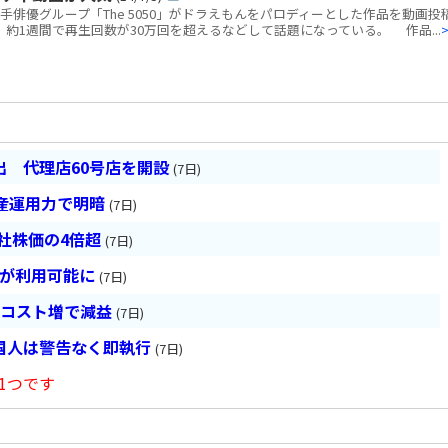
俳優グループ「The 5050」がドラえもんをパロディーとした作品を動画投
し、約1週間で再生回数が30万回を超えるなどして話題になっている。 作品...
 代理店60号店を開設
(7日)
産運用力で明暗
(7日)
会社株価の4倍超
(7日)
超が利用可能に
(7日)
とコスト増で減益
(7日)
国人は警告なく即執行
(7日)
1つです