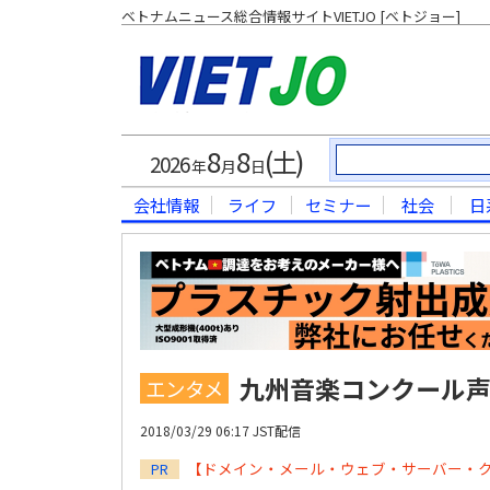
ベトナムニュース総合情報サイトVIETJO [ベトジョー]
8
8
(土)
2026
年
月
日
会社情報
ライフ
セミナー
社会
日
九州音楽コンクール
エンタメ
2018/03/29 06:17 JST配信
【ドメイン・メール・ウェブ・サーバー・
PR