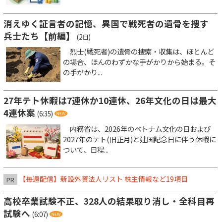
消えゆく証言者の記憶、異国で戦死者の遺骨を捜す
兵士たち【前編】
(2日)
烈士(戦死者)の遺骨の捜索・収集は、ほとんど
の場合、ほんのわずかな手がかりから始まる。そ
の手がかり...
27年テト休暇は7連休か10連休、26年文化の日は最大
4連休案
(6:35)
内務省は、2026年のベトナム文化の日および
2027年のテト(旧正月)と建国記念日に伴う休暇に
ついて、日程...
【毎週配信】新設外資法人リスト 株主情報など19項目
PR
高校卒業試験不正、328人の結果取り消し・全科目再
試験へ
(6:07)