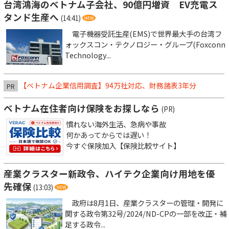
台湾鴻海のベトナム子会社、90億円増資 EV充電ス
タンド生産へ
(14:41)
電子機器受託生産(EMS)で世界最大手の台湾フ
ォックスコン・テクノロジー・グループ(Foxconn
Technology...
【ベトナム企業信用調査】94万社対応、財務諸表3年分
PR
ベトナム在住者向け保険をお探しなら
(PR)
慣れない海外生活、急病や事故
何かあってからでは遅い！
今すぐ保険加入【保険比較サイト】
産業クラスター新政令、ハイテク企業向け用地を優
先確保
(13:03)
政府は8月1日、産業クラスターの管理・開発に
関する政令第32号/2024/ND-CPの一部を改正・補
足する政令...