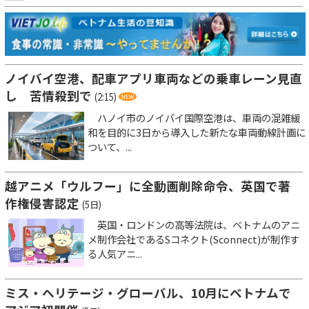
ノイバイ空港、配車アプリ車両などの乗車レーン見直
し 苦情殺到で
(2:15)
ハノイ市のノイバイ国際空港は、車両の混雑緩
和を目的に3日から導入した新たな車両動線計画に
ついて、...
越アニメ「ウルフー」に全動画削除命令、英国で著
作権侵害認定
(5日)
英国・ロンドンの高等法院は、ベトナムのアニ
メ制作会社であるSコネクト(Sconnect)が制作す
る人気アニ...
ミス・ヘリテージ・グローバル、10月にベトナムで