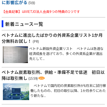
に影響広がる
(5日)
【会員記事】はVIETJO法人会員9つの特典の1つです
新着ニュース一覧
ベトナムに進出したばかりの外資系企業リスト1か月
分無料お試し！
(PR)
ベトナム新設外資企業リスト ベトナムは急速な
経済成長を遂げており、多くの外資系企業が進出
先として...
ベトナム炭素取引所、供給・準備不足で低迷 初日以
降は取引無し
(15:59)
ベトナムで国内初の炭素取引所が6月末に試行稼
働したものの、初日の取引以降、1か月余りにわた
り新たな...