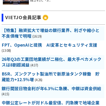
VIETJO会員記事
【特集】融資拡大で増益の銀行業界、利ざや縮小と
不良債権で明暗
(16:19)
FPT、OpenAIと提携 AI変革とセキュリティ支援
(13:08)
26年Q2の工業団地業績が二極化、最大手ベカメック
スは8割超減益
(4:37)
BSR、ズンクアット製油所で新原油タンク稼働 貯
蔵能力+12.5％増
(4:26)
銀行間翌日物金利が年6.3％に急騰、中銀は資金供給
(4:15)
中銀公定レートが対ドル最安値、円急騰で地場企業