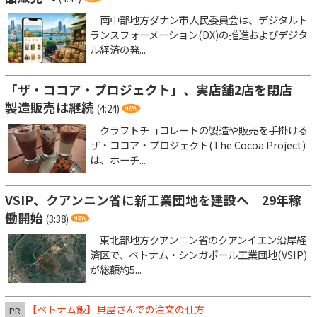
南中部地方ダナン市人民委員会は、デジタルト
ランスフォーメーション(DX)の推進およびデジタ
ル経済の発...
「ザ・ココア・プロジェクト」、実店舗2店を閉店
製造販売は継続
(4:24)
クラフトチョコレートの製造や販売を手掛ける
ザ・ココア・プロジェクト(The Cocoa Project)
は、ホーチ...
VSIP、クアンニン省に新工業団地を建設へ 29年稼
働開始
(3:38)
東北部地方クアンニン省のクアンイエン沿岸経
済区で、ベトナム・シンガポール工業団地(VSIP)
が総額約5...
【ベトナム飯】貝屋さんでの注文の仕方
PR