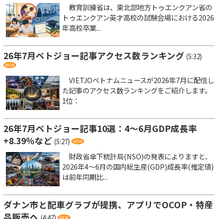
教育訓練省は、東北部地方トゥエンクアン省の
トゥエンクアン英才高校の試験会場における2026
年高校卒業...
26年7月ベトジョー記事アクセス数ランキング
(5:32)
VIETJOベトナムニュースが2026年7月に配信し
た記事のアクセス数ランキングをご紹介します。
1位：
26年7月ベトジョー記事10選：4～6月GDP成長率
+8.39％など
(5:27)
財政省傘下統計局(NSO)の発表によりますと、
2026年4～6月の国内総生産(GDP)成長率(推定値)
は前年同期比...
ダナン市と配車グラブが提携、アプリでOCOP・特産
品販売へ
(4:47)