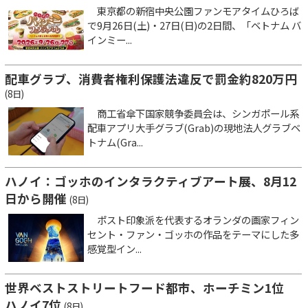
東京都の新宿中央公園ファンモアタイムひろば
で9月26日(土)・27日(日)の2日間、「ベトナム バ
インミー...
配車グラブ、消費者権利保護法違反で罰金約820万円
(8日)
商工省傘下国家競争委員会は、シンガポール系
配車アプリ大手グラブ(Grab)の現地法人グラブベ
トナム(Gra...
ハノイ：ゴッホのインタラクティブアート展、8月12
日から開催
(8日)
ポスト印象派を代表するオランダの画家フィン
セント・ファン・ゴッホの作品をテーマにした多
感覚型イン...
世界ベストストリートフード都市、ホーチミン1位
ハノイ7位
(8日)