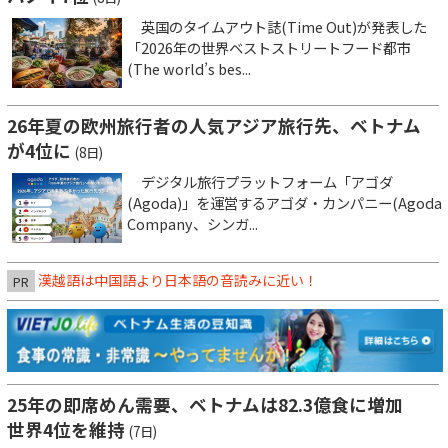
英国のタイムアウト誌(Time Out)が発表した
「2026年の世界ベストストリートフード都市
(The world’s bes...
26年夏の欧州旅行者の人気アジア旅行先、ベトナム
が4位に
(8日)
デジタル旅行プラットフォーム「アゴダ
(Agoda)」を運営するアゴダ・カンパニー(Agoda
Company、シンガ...
漢越語は中国語より日本語の音読みに近い！
PR
25年の即席めん需要、ベトナムは82.3億食に増加
世界4位を維持
(7日)