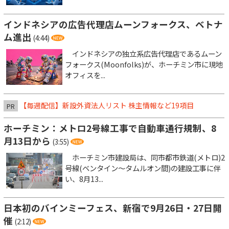
インドネシアの広告代理店ムーンフォークス、ベトナ
ム進出
(4:44)
インドネシアの独立系広告代理店であるムーン
フォークス(Moonfolks)が、ホーチミン市に現地
オフィスを...
【毎週配信】新設外資法人リスト 株主情報など19項目
PR
ホーチミン：メトロ2号線工事で自動車通行規制、8
月13日から
(3:55)
ホーチミン市建設局は、同市都市鉄道(メトロ)2
号線(ベンタイン～タムルオン間)の建設工事に伴
い、8月13...
日本初のバインミーフェス、新宿で9月26日・27日開
催
(2:12)