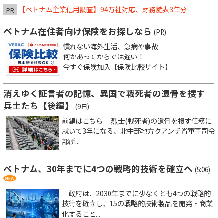
【ベトナム企業信用調査】94万社対応、財務諸表3年分
PR
ベトナム在住者向け保険をお探しなら
(PR)
慣れない海外生活、急病や事故
何かあってからでは遅い！
今すぐ保険加入【保険比較サイト】
消えゆく証言者の記憶、異国で戦死者の遺骨を捜す
兵士たち【後編】
(9日)
前編はこちら 烈士(戦死者)の遺骨を捜す任務に
就いて3年になる、北中部地方クアンチ省軍事司令
部所...
ベトナム、30年までに4つの戦略的技術を確立へ
(5:06)
政府は、2030年までに少なくとも4つの戦略的
技術を確立し、15の戦略的技術製品を開発・商業
化すること...