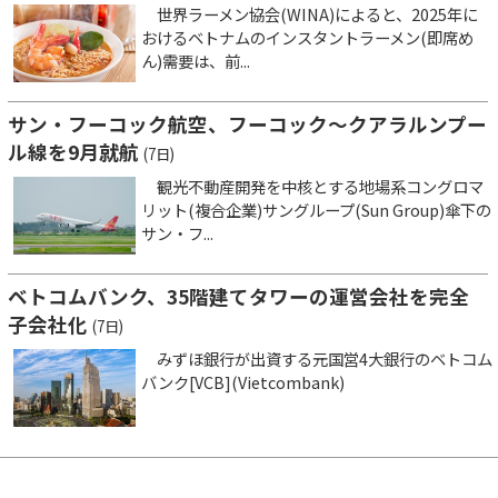
世界ラーメン協会(WINA)によると、2025年に
おけるベトナムのインスタントラーメン(即席め
ん)需要は、前...
サン・フーコック航空、フーコック～クアラルンプー
ル線を9月就航
(7日)
観光不動産開発を中核とする地場系コングロマ
リット(複合企業)サングループ(Sun Group)傘下の
サン・フ...
ベトコムバンク、35階建てタワーの運営会社を完全
子会社化
(7日)
みずほ銀行が出資する元国営4大銀行のベトコム
バンク[VCB](Vietcombank)