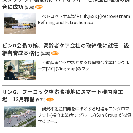
合に成功
(6:29)
ペトロベトナム製油石化[BSR](Petrovietnam
Refining and Petrochemical
ビンG会長の娘、高齢者ケア会社の取締役に就任 後
継者育成本格化
(6:00)
不動産開発を中核とする民間複合企業ビングル
ープ[VIC](Vingroup)のファ
サンG、フーコック空港隣接地にスマート機内食工
場 12月稼働
(5:31)
観光不動産開発を中核とする地場系コングロマ
リット(複合企業)サングループ(Sun Group)が投資
するフー...