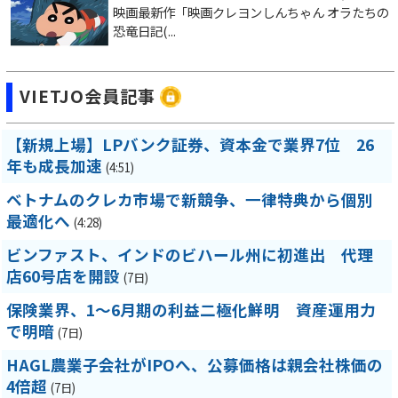
映画最新作「映画クレヨンしんちゃん オラたちの
恐竜日記(...
VIETJO会員記事
【新規上場】LPバンク証券、資本金で業界7位 26
年も成長加速
(4:51)
ベトナムのクレカ市場で新競争、一律特典から個別
最適化へ
(4:28)
ビンファスト、インドのビハール州に初進出 代理
店60号店を開設
(7日)
保険業界、1～6月期の利益二極化鮮明 資産運用力
で明暗
(7日)
HAGL農業子会社がIPOへ、公募価格は親会社株価の
4倍超
(7日)