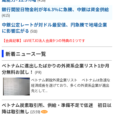
(4:26)
銀行間翌日物金利が年6.3％に急騰、中銀は資金供給
(4:15)
中銀公定レートが対ドル最安値、円急騰で地場企業
に影響広がる
(5日)
【会員記事】はVIETJO法人会員9つの特典の1つです
新着ニュース一覧
ベトナムに進出したばかりの外資系企業リスト1か月
分無料お試し！
(PR)
ベトナム新設外資企業リスト ベトナムは急速な
経済成長を遂げており、多くの外資系企業が進出
先として...
ベトナム炭素取引所、供給・準備不足で低迷 初日以
降は取引無し
(15:59)