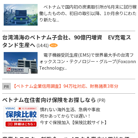
ベトナムで国内初の炭素取引所が6月末に試行稼
働したものの、初日の取引以降、1か月余りにわた
り新たな...
台湾鴻海のベトナム子会社、90億円増資 EV充電ス
タンド生産へ
(14:41)
電子機器受託生産(EMS)で世界最大手の台湾フ
ォックスコン・テクノロジー・グループ(Foxconn
Technology...
【ベトナム企業信用調査】94万社対応、財務諸表3年分
PR
ベトナム在住者向け保険をお探しなら
(PR)
慣れない海外生活、急病や事故
何かあってからでは遅い！
今すぐ保険加入【保険比較サイト】