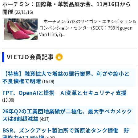
ホーチミン：国際靴・革製品展示会、11月16日から
開催
(22/11/16)
ホーチミン市7区のサイゴン・エキシビション＆
コンベンション・センター(SECC：799 Nguyen
Van Linh, q...
VIETJO会員記事
【特集】融資拡大で増益の銀行業界、利ざや縮小と
不良債権で明暗
(16:19)
FPT、OpenAIと提携 AI変革とセキュリティ支援
(13:08)
26年Q2の工業団地業績が二極化、最大手ベカメック
スは8割超減益
(4:37)
BSR、ズンクアット製油所で新原油タンク稼働 貯
蔵能力+12.5％増