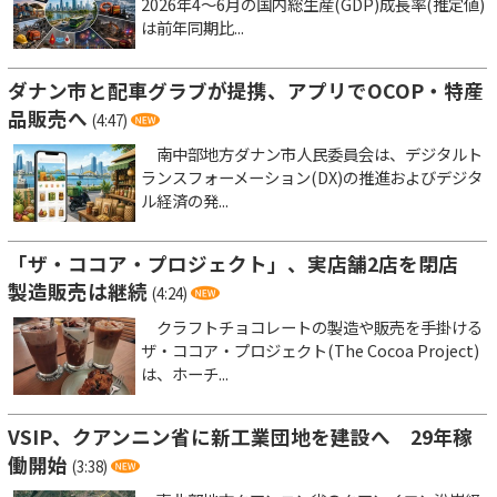
2026年4～6月の国内総生産(GDP)成長率(推定値)
は前年同期比...
ダナン市と配車グラブが提携、アプリでOCOP・特産
品販売へ
(4:47)
南中部地方ダナン市人民委員会は、デジタルト
ランスフォーメーション(DX)の推進およびデジタ
ル経済の発...
「ザ・ココア・プロジェクト」、実店舗2店を閉店
製造販売は継続
(4:24)
クラフトチョコレートの製造や販売を手掛ける
ザ・ココア・プロジェクト(The Cocoa Project)
は、ホーチ...
VSIP、クアンニン省に新工業団地を建設へ 29年稼
働開始
(3:38)