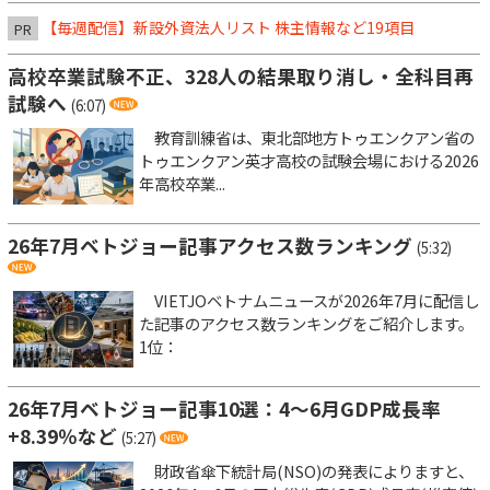
【毎週配信】新設外資法人リスト 株主情報など19項目
PR
高校卒業試験不正、328人の結果取り消し・全科目再
試験へ
(6:07)
教育訓練省は、東北部地方トゥエンクアン省の
トゥエンクアン英才高校の試験会場における2026
年高校卒業...
26年7月ベトジョー記事アクセス数ランキング
(5:32)
VIETJOベトナムニュースが2026年7月に配信し
た記事のアクセス数ランキングをご紹介します。
1位：
26年7月ベトジョー記事10選：4～6月GDP成長率
+8.39％など
(5:27)
財政省傘下統計局(NSO)の発表によりますと、