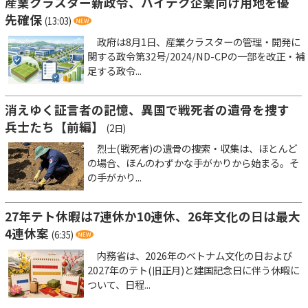
産業クラスター新政令、ハイテク企業向け用地を優
先確保
(13:03)
政府は8月1日、産業クラスターの管理・開発に
関する政令第32号/2024/ND-CPの一部を改正・補
足する政令...
消えゆく証言者の記憶、異国で戦死者の遺骨を捜す
兵士たち【前編】
(2日)
烈士(戦死者)の遺骨の捜索・収集は、ほとんど
の場合、ほんのわずかな手がかりから始まる。そ
の手がかり...
27年テト休暇は7連休か10連休、26年文化の日は最大
4連休案
(6:35)
内務省は、2026年のベトナム文化の日および
2027年のテト(旧正月)と建国記念日に伴う休暇に
ついて、日程...