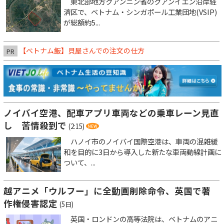
東北部地方クアンニン省のクアンイエン沿岸経
済区で、ベトナム・シンガポール工業団地(VSIP)
が総額約5...
【ベトナム飯】貝屋さんでの注文の仕方
PR
ノイバイ空港、配車アプリ車両などの乗車レーン見直
し 苦情殺到で
(2:15)
ハノイ市のノイバイ国際空港は、車両の混雑緩
和を目的に3日から導入した新たな車両動線計画に
ついて、...
越アニメ「ウルフー」に全動画削除命令、英国で著
作権侵害認定
(5日)
英国・ロンドンの高等法院は、ベトナムのアニ