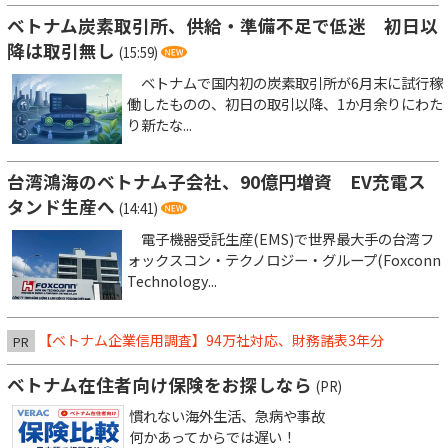
ベトナム炭素取引所、供給・準備不足で低迷 初日以
降は取引無し
(15:59)
ベトナムで国内初の炭素取引所が6月末に試行稼
働したものの、初日の取引以降、1か月余りにわた
り新たな...
台湾鴻海のベトナム子会社、90億円増資 EV充電ス
タンド生産へ
(14:41)
電子機器受託生産(EMS)で世界最大手の台湾フ
ォックスコン・テクノロジー・グループ(Foxconn
Technology...
【ベトナム企業信用調査】94万社対応、財務諸表3年分
PR
ベトナム在住者向け保険をお探しなら
(PR)
慣れない海外生活、急病や事故
何かあってからでは遅い！