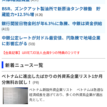
BSR、ズンクアット製油所で新原油タンク稼働 貯
蔵能力+12.5％増
(4:26)
銀行間翌日物金利が年6.3％に急騰、中銀は資金供給
(4:15)
中銀公定レートが対ドル最安値、円急騰で地場企業
に影響広がる
(5日)
【会員記事】はVIETJO法人会員9つの特典の1つです
新着ニュース一覧
ベトナムに進出したばかりの外資系企業リスト1か月
分無料お試し！
(PR)
ベトナム新設外資企業リスト ベトナムは急速な
経済成長を遂げており、多くの外資系企業が進出
先として...