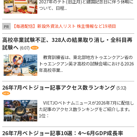
2027年のテト(旧正月)と建国記念日に伴う休暇に
ついて、日程...
【毎週配信】新設外資法人リスト 株主情報など19項目
PR
高校卒業試験不正、328人の結果取り消し・全科目再
試験へ
(6:07)
教育訓練省は、東北部地方トゥエンクアン省の
トゥエンクアン英才高校の試験会場における2026
年高校卒業...
26年7月ベトジョー記事アクセス数ランキング
(5:32)
VIETJOベトナムニュースが2026年7月に配信し
た記事のアクセス数ランキングをご紹介します。
1位：
26年7月ベトジョー記事10選：4～6月GDP成長率