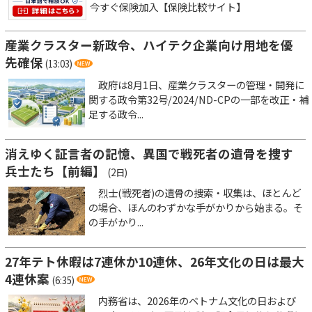
今すぐ保険加入【保険比較サイト】
産業クラスター新政令、ハイテク企業向け用地を優
先確保
(13:03)
政府は8月1日、産業クラスターの管理・開発に
関する政令第32号/2024/ND-CPの一部を改正・補
足する政令...
消えゆく証言者の記憶、異国で戦死者の遺骨を捜す
兵士たち【前編】
(2日)
烈士(戦死者)の遺骨の捜索・収集は、ほとんど
の場合、ほんのわずかな手がかりから始まる。そ
の手がかり...
27年テト休暇は7連休か10連休、26年文化の日は最大
4連休案
(6:35)
内務省は、2026年のベトナム文化の日および