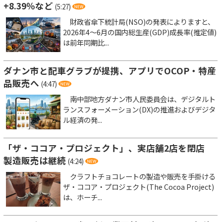
+8.39％など
(5:27)
財政省傘下統計局(NSO)の発表によりますと、
2026年4～6月の国内総生産(GDP)成長率(推定値)
は前年同期比...
ダナン市と配車グラブが提携、アプリでOCOP・特産
品販売へ
(4:47)
南中部地方ダナン市人民委員会は、デジタルト
ランスフォーメーション(DX)の推進およびデジタ
ル経済の発...
「ザ・ココア・プロジェクト」、実店舗2店を閉店
製造販売は継続
(4:24)
クラフトチョコレートの製造や販売を手掛ける
ザ・ココア・プロジェクト(The Cocoa Project)
は、ホーチ...