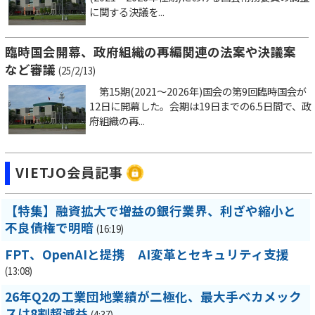
に関する決議を...
臨時国会開幕、政府組織の再編関連の法案や決議案
など審議
(25/2/13)
第15期(2021～2026年)国会の第9回臨時国会が
12日に開幕した。会期は19日までの6.5日間で、政
府組織の再...
VIETJO会員記事
【特集】融資拡大で増益の銀行業界、利ざや縮小と
不良債権で明暗
(16:19)
FPT、OpenAIと提携 AI変革とセキュリティ支援
(13:08)
26年Q2の工業団地業績が二極化、最大手ベカメック
スは8割超減益
(4:37)