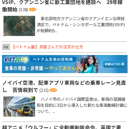
VSIP、クアンニン省に新工業団地を建設へ 29年稼
働開始
(3:38)
東北部地方クアンニン省のクアンイエン沿岸経
済区で、ベトナム・シンガポール工業団地(VSIP)
が総額約5...
【ベトナム飯】貝屋さんでの注文の仕方
PR
ノイバイ空港、配車アプリ車両などの乗車レーン見直
し 苦情殺到で
(2:15)
ハノイ市のノイバイ国際空港は、車両の混雑緩
和を目的に3日から導入した新たな車両動線計画に
ついて、...
越アニメ「ウルフー」に全動画削除命令、英国で著