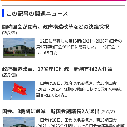
この記事の関連ニュース
臨時国会が閉幕、政府構造改革などの決議採択
(25/2/21)
12日に開幕した第15期(2021～2026年)国会の
第9回臨時国会が19日に閉幕した。 今国会で
は、6.5日間...
政府構造改革、17省庁に削減 新副首相2人任命
(25/2/20)
国会は18日、政府の組織構造、第15期国会
(2021～2026年任期)の政府における政府の構成、
副首相2人と4省...
国会、8機関に削減 新国会副議長2人選出
(25/2/20)
国会は18日、国会の組織構造、第15期国会
(2021～2026年任期)における国会常務委員の調整