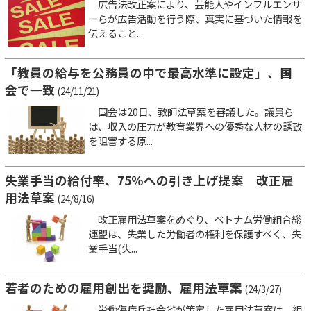
広告法改正案により、芸能人やインフルエンサ
ーらが広告活動を行う際、真実に基づいた情報を
伝えること...
「教員の給与を公務員の中で最高水準に設定」、国
会で一致
(24/11/21)
国会は20日、教師法草案を審議した。議員ら
は、収入の圧力が教育業界への優秀な人材の誘致
を阻害する原...
失業手当の給付率、75％への引き上げ提案 改正雇
用法草案
(24/8/16)
改正雇用法草案をめぐり、ベトナム労働組合総
連盟は、失業した労働者の権利を保護すべく、失
業手当(失...
若者のための雇用創出を奨励、雇用法草案
(24/3/27)
労働傷病兵社会省が策定した雇用法草案は、組