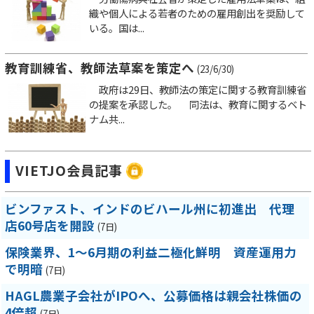
織や個人による若者のための雇用創出を奨励して
いる。国は...
教育訓練省、教師法草案を策定へ
(23/6/30)
政府は29日、教師法の策定に関する教育訓練省
の提案を承認した。 同法は、教育に関するベト
ナム共...
VIETJO会員記事
ビンファスト、インドのビハール州に初進出 代理
店60号店を開設
(7日)
保険業界、1～6月期の利益二極化鮮明 資産運用力
で明暗
(7日)
HAGL農業子会社がIPOへ、公募価格は親会社株価の
4倍超
(7日)