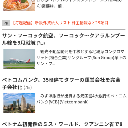
ん)需要は、前...
【毎週配信】新設外資法人リスト 株主情報など19項目
PR
サン・フーコック航空、フーコック～クアラルンプー
ル線を9月就航
(7日)
観光不動産開発を中核とする地場系コングロマ
リット(複合企業)サングループ(Sun Group)傘下の
サン・フ...
ベトコムバンク、35階建てタワーの運営会社を完全
子会社化
(7日)
みずほ銀行が出資する元国営4大銀行のベトコム
バンク[VCB](Vietcombank)
ベトナム初開催のミス・ワールド、クアンニン省で8