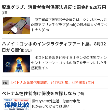
配車グラブ、消費者権利保護法違反で罰金約820万円
(8日)
商工省傘下国家競争委員会は、シンガポール系
配車アプリ大手グラブ(Grab)の現地法人グラブベ
トナム(Gra...
ハノイ：ゴッホのインタラクティブアート展、8月12
日から開催
(8日)
ポスト印象派を代表するオランダの画家フィン
セント・ファン・ゴッホの作品をテーマにした多
感覚型イン...
【ベトナム企業信用調査】94万社対応、財務諸表3年分
PR
ベトナム在住者向け保険をお探しなら
(PR)
慣れない海外生活、急病や事故
何かあってからでは遅い！