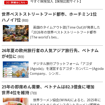
今すぐ保険加入【保険比較サイト】
世界ベストストリートフード都市、ホーチミン1位
ハノイ7位
(8日)
英国のタイムアウト誌(Time Out)が発表した
「2026年の世界ベストストリートフード都市
(The world’s bes...
26年夏の欧州旅行者の人気アジア旅行先、ベトナム
が4位に
(8日)
デジタル旅行プラットフォーム「アゴダ
(Agoda)」を運営するアゴダ・カンパニー(Agoda
Company、シンガ...
25年の即席めん需要、ベトナムは82.3億食に増加
世界4位を維持
(7日)
世界ラーメン協会(WINA)によると、2025年に
おけるベトナムのインスタントラーメン(即席め