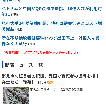
ベトナムと中国がQR決済で提携、10億人超が利用可
能に
(7日)
肥料大手2社が業績好調、他社は需要低迷とコスト増
で減益
(7日)
所在不明納税者は滞納問わず出国停止、外国人は警
告なく即執行
(7日)
【会員記事】はVIETJO法人会員9つの特典の1つです
新着ニュース一覧
消えゆく証言者の記憶、異国で戦死者の遺骨を捜す
兵士たち【後編】
(10:25)
前編はこちら 烈士(戦死者)の遺骨