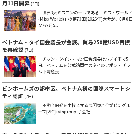
月11日開幕
(7日)
世界3大ミスコンの一つである「ミス・ワールド
(Miss World)」の第73回(2026年)大会が、8月8日
から9月5...
ベトナム・タイ国会議長が会談、貿易250億USD目標
を再確認
(7日)
チャン・タイン・マン国会議長はハノイ市で5
日、ベトナムを公式訪問中のタイのソポン・ザラ
ム下院議長...
ビンホームズの都市区、ベトナム初の国際スマートシ
ティ認証
(7日)
不動産開発を中核とする民間複合企業ビングル
ープ[VIC](Vingroup)子会社