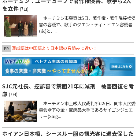
ホーチミン：ユーチューブで著作権侵害、歌手ら2人
を立件
(7日)
ホーチミン市警察は5日、著作権・著作隣接権侵
害の容疑で、歌手のグエン・ティ・ヒエン容疑者
(女)と、...
漢越語は中国語より日本語の音読みに近い！
PR
SJC元社長、控訴審で禁固21年に減刑 被害回復を考
慮
(7日)
ホーチミン市上級人民裁判所は5日、同市人民委
員会傘下の金・宝飾品大手であるサイゴンジュエ
リー(Saig...
ホイアン日本橋、シースルー服の観光客に退去促した