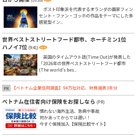
ポスト印象派を代表するオランダの画家フィン
セント・ファン・ゴッホの作品をテーマにした多
感覚型イン...
世界ベストストリートフード都市、ホーチミン1位
ハノイ7位
(9:41)
英国のタイムアウト誌(Time Out)が発表した
「2026年の世界ベストストリートフード都市
(The world’s bes...
【ベトナム企業信用調査】94万社対応、財務諸表3年分
PR
ベトナム在住者向け保険をお探しなら
(PR)
慣れない海外生活、急病や事故
何かあってからでは遅い！
今すぐ保険加入【保険比較サイト】