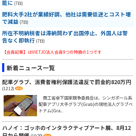
能に
(7日)
肥料大手2社が業績好調、他社は需要低迷とコスト増
で減益
(7日)
所在不明納税者は滞納問わず出国停止、外国人は警
告なく即執行
(7日)
【会員記事】はVIETJO法人会員9つの特典の1つです
新着ニュース一覧
配車グラブ、消費者権利保護法違反で罰金約820万円
(12:12)
商工省傘下国家競争委員会は、シンガポール系
配車アプリ大手グラブ(Grab)の現地法人グラブベ
トナム(Gra...
ハノイ：ゴッホのインタラクティブアート展、8月12
日から開催
(10:20)