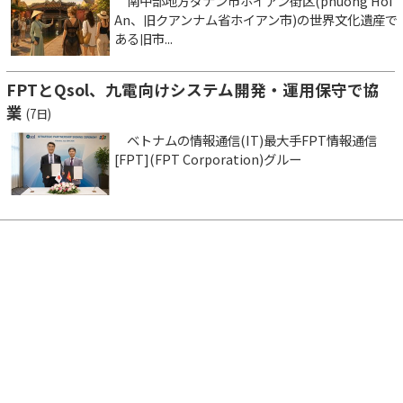
南中部地方ダナン市ホイアン街区(phuong Hoi
An、旧クアンナム省ホイアン市)の世界文化遺産で
ある旧市...
FPTとQsol、九電向けシステム開発・運用保守で協
業
(7日)
ベトナムの情報通信(IT)最大手FPT情報通信
[FPT](FPT Corporation)グルー