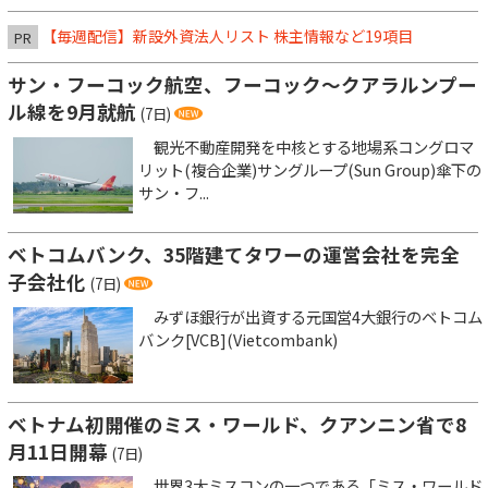
【毎週配信】新設外資法人リスト 株主情報など19項目
PR
サン・フーコック航空、フーコック～クアラルンプー
ル線を9月就航
(7日)
観光不動産開発を中核とする地場系コングロマ
リット(複合企業)サングループ(Sun Group)傘下の
サン・フ...
ベトコムバンク、35階建てタワーの運営会社を完全
子会社化
(7日)
みずほ銀行が出資する元国営4大銀行のベトコム
バンク[VCB](Vietcombank)
ベトナム初開催のミス・ワールド、クアンニン省で8
月11日開幕
(7日)
世界3大ミスコンの一つである「ミス・ワールド