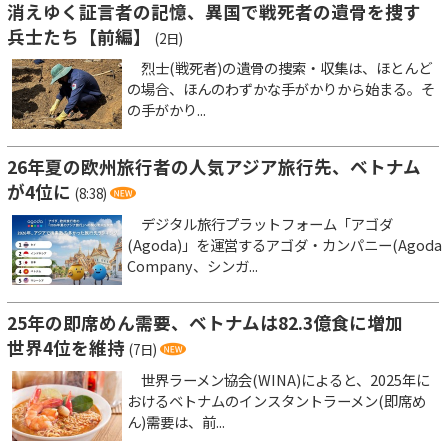
消えゆく証言者の記憶、異国で戦死者の遺骨を捜す
兵士たち【前編】
(2日)
烈士(戦死者)の遺骨の捜索・収集は、ほとんど
の場合、ほんのわずかな手がかりから始まる。そ
の手がかり...
26年夏の欧州旅行者の人気アジア旅行先、ベトナム
が4位に
(8:38)
デジタル旅行プラットフォーム「アゴダ
(Agoda)」を運営するアゴダ・カンパニー(Agoda
Company、シンガ...
25年の即席めん需要、ベトナムは82.3億食に増加
世界4位を維持
(7日)
世界ラーメン協会(WINA)によると、2025年に
おけるベトナムのインスタントラーメン(即席め
ん)需要は、前...