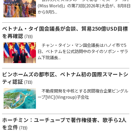
(Miss World)」の第73回(2026年)大会が、8月8日
から9月5...
ベトナム・タイ国会議長が会談、貿易250億USD目標
を再確認
(7日)
チャン・タイン・マン国会議長はハノイ市で5
日、ベトナムを公式訪問中のタイのソポン・ザラ
ム下院議長...
ビンホームズの都市区、ベトナム初の国際スマートシ
ティ認証
(7日)
不動産開発を中核とする民間複合企業ビングル
ープ[VIC](Vingroup)子会社
ホーチミン：ユーチューブで著作権侵害、歌手ら2人
を立件
(7日)