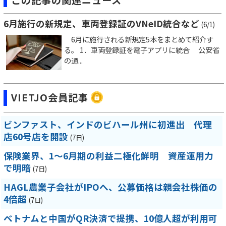
6月施行の新規定、車両登録証のVNeID統合など
(6/1)
6月に施行される新規定5本をまとめて紹介す
る。 1．車両登録証を電子アプリに統合 公安省
の通...
VIETJO会員記事
ビンファスト、インドのビハール州に初進出 代理
店60号店を開設
(7日)
保険業界、1～6月期の利益二極化鮮明 資産運用力
で明暗
(7日)
HAGL農業子会社がIPOへ、公募価格は親会社株価の
4倍超
(7日)
ベトナムと中国がQR決済で提携、10億人超が利用可