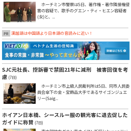
ホーチミン市警察は5日、著作権・著作隣接権侵
害の容疑で、歌手のグエン・ティ・ヒエン容疑者
(女)と、...
漢越語は中国語より日本語の音読みに近い！
PR
SJC元社長、控訴審で禁固21年に減刑 被害回復を考
慮
(7日)
ホーチミン市上級人民裁判所は5日、同市人民委
員会傘下の金・宝飾品大手であるサイゴンジュエ
リー(Saig...
ホイアン日本橋、シースルー服の観光客に退去促した
ガイドに称賛
(7日)