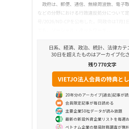
政府は、郵便、通信、無線周波数、電子取引
などの分野における行政違反処分について定
号/2026/ND-CPを公布した。同政令は7
でも、ソーシャル・ネットワーキ...
日系、経済、政治、統計、法律カテ
30日を超えたものはアーカイブ化
残り770文字
20年分のアーカイブ(過去)記事が
会員限定記事が毎日読める
主要企業50社データが読み放題
最新の新設外資企業リストを毎週
ベトナム企業の簡易財務調査が無