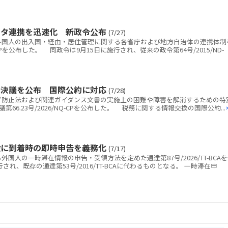
ータ連携を迅速化 新政令公布
(7/27)
国人の出入国・経由・居住管理に関する各省庁および地方自治体の連携体制
D-CPを公布した。 同政令は9月15日に施行され、従来の政令第64号/2015/ND-
例決議を公布 国際公約に対応
(7/28)
防止法および関連ガイダンス文書の実施上の困難や障害を解消するための特
6.23号/2026/NQ-CPを公布した。 税務に関する情報交換の国際公約...
設に到着時の即時申告を義務化
(7/17)
人の一時滞在情報の申告・受領方法を定めた通達第87号/2026/TT-BCA
され、既存の通達第53号/2016/TT-BCAに代わるものとなる。 一時滞在申