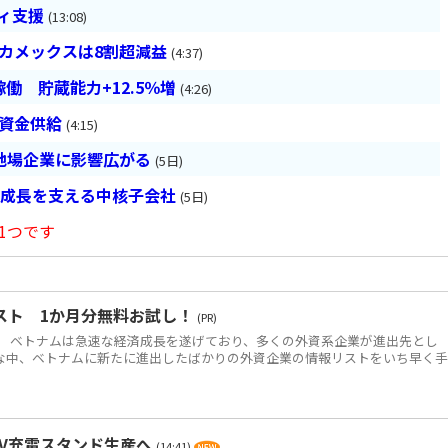
ティ支援
(13:08)
ベカメックスは8割超減益
(4:37)
働 貯蔵能力+12.5％増
(4:26)
は資金供給
(4:15)
地場企業に影響広がる
(5日)
の成長を支える中核子会社
(5日)
1つです
スト 1か月分無料お試し！
(PR)
 ベトナムは急速な経済成長を遂げており、多くの外資系企業が進出先とし
な中、ベトナムに新たに進出したばかりの外資企業の情報リストをいち早く
EV充電スタンド生産へ
(14:41)