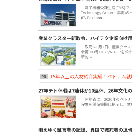
電子機器受託生産(EMS)で
Technology Grou
(EV Foxconn ...
産業クラスター新政令、ハイテク企業向け
政府は8月1日、産業クラスタ
令第303号/2026/ND-C
新的ス...
15年以上の人材紹介実績！ベトナム就職は
PR
27年テト休暇は7連休か10連休、26年文化
内務省は、2026年のベトナ
程案を関係機関に提示し、意見聴
消えゆく証言者の記憶、異国で戦死者の遺