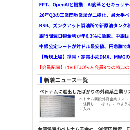
FPT、OpenAIと提携 AI変革とセキュリ
26年Q2の工業団地業績が二極化、最大手
BSR、ズンクアット製油所で新原油タンク稼
銀行間翌日物金利が年6.3％に急騰、中銀
中銀公定レートが対ドル最安値、円急騰で
【新規上場】携帯・家電小売DMX、MWG
【会員記事】はVIETJO法人会員9つの特典の
新着ニュース一覧
ベトナムに進出したばかりの外資系企業リ
ベトナム新設外資企業リスト
て注目しています。このよう
に入れ...
台湾鴻海のベトナム子会社、90億円増資 