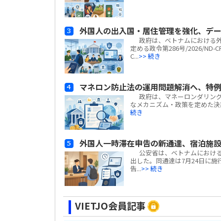
外国人の出入国・居住管理を強化、デ
政府は、ベトナムにおける外
定める政令第286号/2026/N
C...
>> 続き
マネロン防止法の運用問題解消へ、特
政府は、マネーロンダリング
なメカニズム・政策を定めた決議第6
続き
外国人一時滞在申告の新通達、宿泊施
公安省は、ベトナムにおける外国
出した。同通達は7月24日に施行
告...
>> 続き
VIETJO会員記事