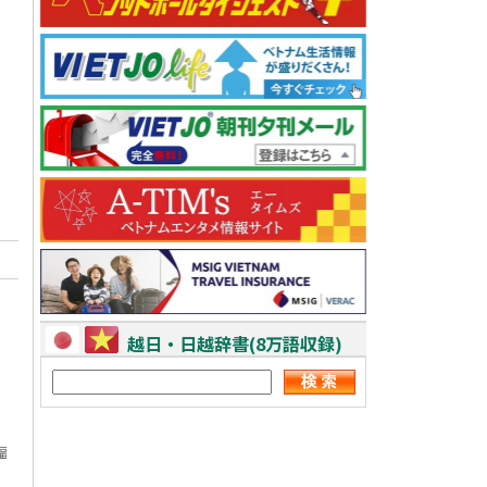
越日・日越辞書(8万語収録)
幅