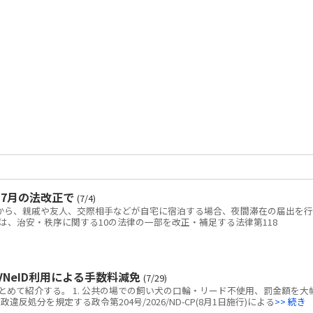
7月の法改正で
(7/4)
日から、親戚や友人、交際相手などが自宅に宿泊する場合、夜間滞在の届出を行
は、治安・秩序に関する10の法律の一部を改正・補足する法律第118
NeID利用による手数料減免
(7/29)
めて紹介する。 1. 公共の場での飼い犬の口輪・リード不使用、罰金額を大
反処分を規定する政令第204号/2026/ND-CP(8月1日施行)による
>> 続き