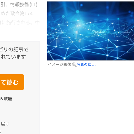
、情報技術(IT)
めた政令第174
月1日に施行される。中
ゴリの記事で
されています
イメージ画像
写真の拡大.
読み放題
お届け
料