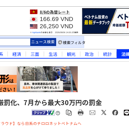
8/6
の為替レート
166.69 VND
26,250 VND
※
の仲値を表示
JST更新
Agribank
2026/08/06 14:00
検索フィルタ
系
経済
三面
生活
観光
政治
統計
法
厳罰化、7月から最大30万円の罰金
クラウド】なら日系のチロロネットベトナムへ