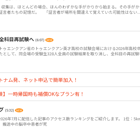
・収集は、ほとんどの場合、ほんのわずかな手がかりから始まる。その手がか
証言者たちの記憶だ。 「証言者が場所を間違えて覚えていた可能性はない...
・全科目再試験へ
(6:07)
ゥエンクアン省のトゥエンクアン英才高校の試験会場における2026年高校
たとして、同会場の受験生328人全員の試験結果を取り消し、全科目の再試験
トナム発、ネット申込で簡単加入！
険】一時帰国時も補償OKなプラン有！
ング
(5:32)
2026年7月に配信した記事のアクセス数ランキングをご紹介します。 1位：5k
、搬送中の脳卒中患者が死