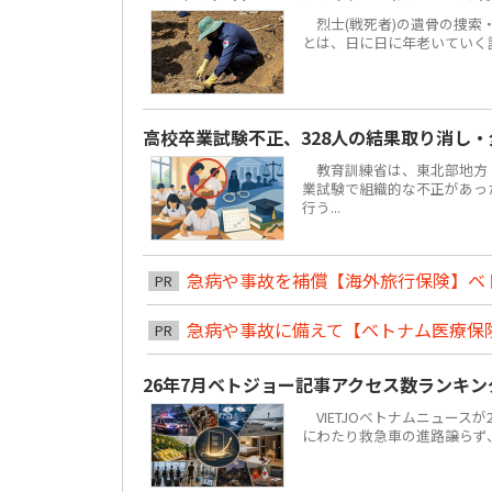
烈士(戦死者)の遺骨の捜索
とは、日に日に年老いていく
高校卒業試験不正、328人の結果取り消し
教育訓練省は、東北部地方ト
業試験で組織的な不正があっ
行う...
急病や事故を補償【海外旅行保険】ベ
PR
急病や事故に備えて【ベトナム医療保
PR
26年7月ベトジョー記事アクセス数ランキ
VIETJOベトナムニュースが
にわたり救急車の進路譲らず