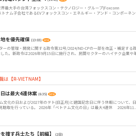
世界最大手の台湾フォックスコン・テクノロジー・グループ(Foxconn
p＝鴻海)のベトナム子会社であるEVフォックスコン・エネルギー・アンド・コンポーネ
用地を優先確保
(13:03)
ーの管理・開発に関する政令第32号/2024/ND-CPの一部を改正・補足する
Pを公布した。新政令は2026年9月15日に施行され、民間セクターのハイテク企業や
【R-VIETNAM】
の日は最大4連休案
(6:35)
ム文化の日および2027年のテト(旧正月)と建国記念日に伴う休暇について、
取を行っている。 2026年「ベトナム文化の日」は最大4連休 2026年11..
骨を捜す兵士たち【前編】
(2日)