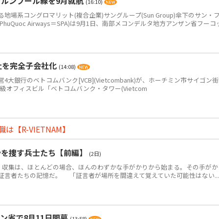
ラルンプール線を9月就航
(16:10)
系コングロマリット(複合企業)サングループ(Sun Group)傘下のサン・
PhuQuoc Airways＝SPA)は9月1日、南部メコンデルタ地方アンザン省フーコ
社を完全子会社化
(14:08)
銀行のベトコムバンク[VCB](Vietcombank)が、ホーチミン市サイゴン
+級オフィスビル「ベトコムバンク・タワー(Vietcom
【R-VIETNAM】
骨を捜す兵士たち【前編】
(2日)
・収集は、ほとんどの場合、ほんのわずかな手がかりから始まる。その手がか
証言者たちの記憶だ。 「証言者が場所を間違えて覚えていた可能性はない...
ン省で8月11日開幕
(13:58)