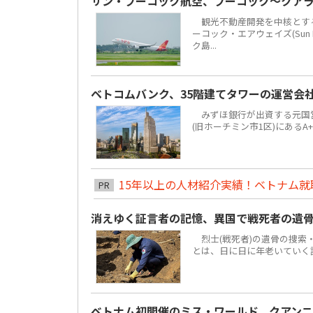
サン・フーコック航空、フーコック～クア
観光不動産開発を中核とする地場
ーコック・エアウェイズ(Sun 
ク島...
ベトコムバンク、35階建てタワーの運営会
みずほ銀行が出資する元国営4大
(旧ホーチミン市1区)にあるA
15年以上の人材紹介実績！ベトナム就職は
PR
消えゆく証言者の記憶、異国で戦死者の遺
烈士(戦死者)の遺骨の捜索
とは、日に日に年老いていく
ベトナム初開催のミス・ワールド、クアンニ