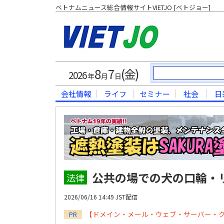
ベトナムニュース総合情報サイトVIETJO [ベトジョー]
8
7
(金)
2026
年
月
日
会社情報
ライフ
セミナー
社会
日
公共の場での犬の口輪・
法律
2026/06/16 14:49 JST配信
【ドメイン・メール・ウェブ・サーバー・
PR