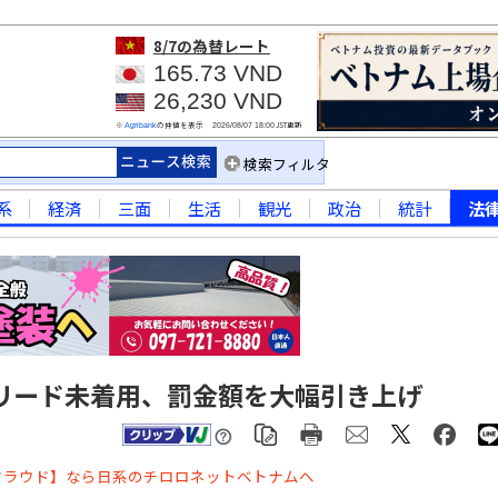
8/7
の為替レート
165.73 VND
26,230 VND
※
の仲値を表示
JST更新
Agribank
2026/08/07 18:00
検索フィルタ
系
経済
三面
生活
観光
政治
統計
法
リード未着用、罰金額を大幅引き上げ
クラウド】なら日系のチロロネットベトナムへ