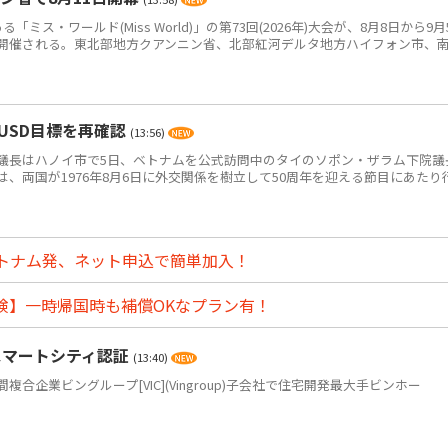
ス・ワールド(Miss World)」の第73回(2026年)大会が、8月8日から9月
開催される。東北部地方クアンニン省、北部紅河デルタ地方ハイフォン市、
USD目標を再確認
(13:56)
長はハノイ市で5日、ベトナムを公式訪問中のタイのソポン・ザラム下院議
、両国が1976年8月6日に外交関係を樹立して50周年を迎える節目にあたり
トナム発、ネット申込で簡単加入！
険】一時帰国時も補償OKなプラン有！
スマートシティ認証
(13:40)
企業ビングループ[VIC](Vingroup)子会社で住宅開発最大手ビンホー