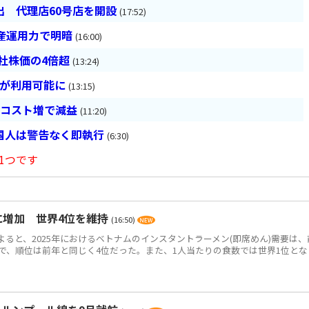
 代理店60号店を開設
(17:52)
産運用力で明暗
(16:00)
会社株価の4倍超
(13:24)
超が利用可能に
(13:15)
とコスト増で減益
(11:20)
国人は警告なく即執行
(6:30)
1つです
食に増加 世界4位を維持
(16:50)
によると、2025年におけるベトナムのインスタントラーメン(即席めん)需要は、
0万食で、順位は前年と同じく4位だった。また、1人当たりの食数では世界1位とな