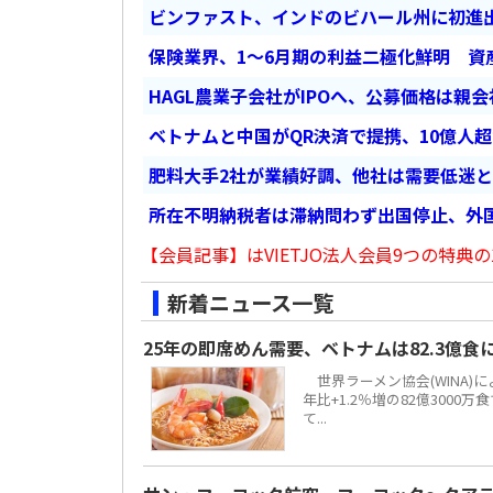
ビンファスト、インドのビハール州に初進出
保険業界、1～6月期の利益二極化鮮明 資
HAGL農業子会社がIPOへ、公募価格は親
ベトナムと中国がQR決済で提携、10億人
肥料大手2社が業績好調、他社は需要低迷
所在不明納税者は滞納問わず出国停止、外
【会員記事】はVIETJO法人会員9つの特典の
新着ニュース一覧
25年の即席めん需要、ベトナムは82.3億
世界ラーメン協会(WINA)
年比+1.2％増の82億300
て...