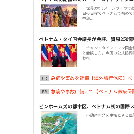
世界3大ミスコンの一つである「ミ
日の日程でベトナムで初めて
中部...
ベトナム・タイ国会議長が会談、貿易250億
チャン・タイン・マン国会議
と会談した。今回の公式訪問は
われ...
急病や事故を補償【海外旅行保険】ベ
PR
急病や事故に備えて【ベトナム医療保
PR
ビンホームズの都市区、ベトナム初の国際
不動産開発を中核とする民間複合