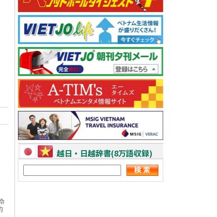
越日・日越辞書(8万語収録)
令
的