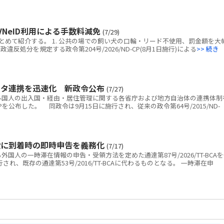
NeID利用による手数料減免
(7/29)
めて紹介する。 1. 公共の場での飼い犬の口輪・リード不使用、罰金額を大
反処分を規定する政令第204号/2026/ND-CP(8月1日施行)による
>> 続き
ータ連携を迅速化 新政令公布
(7/27)
国人の出入国・経由・居住管理に関する各省庁および地方自治体の連携体制
D-CPを公布した。 同政令は9月15日に施行され、従来の政令第64号/2015/ND-
設に到着時の即時申告を義務化
(7/17)
人の一時滞在情報の申告・受領方法を定めた通達第87号/2026/TT-BCA
され、既存の通達第53号/2016/TT-BCAに代わるものとなる。 一時滞在申