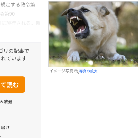
規定する政令第
令第90
1日に施行される。新
ゴリの記事で
されています
イメージ写真
写真の拡大.
読み放題
お届け
料