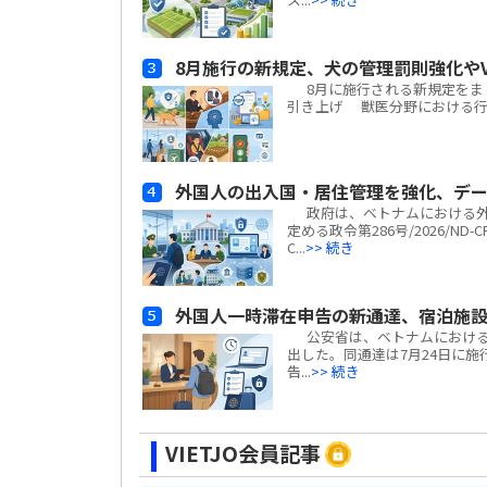
8月施行の新規定、犬の管理罰則強化やV
8月に施行される新規定をまと
引き上げ 獣医分野における行政違
外国人の出入国・居住管理を強化、デ
政府は、ベトナムにおける外
定める政令第286号/2026/N
C...
>> 続き
外国人一時滞在申告の新通達、宿泊施
公安省は、ベトナムにおける外国
出した。同通達は7月24日に施行
告...
>> 続き
VIETJO会員記事