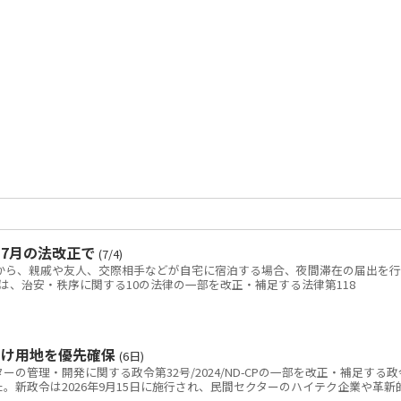
7月の法改正で
(7/4)
日から、親戚や友人、交際相手などが自宅に宿泊する場合、夜間滞在の届出を行
は、治安・秩序に関する10の法律の一部を改正・補足する法律第118
向け用地を優先確保
(6日)
の管理・開発に関する政令第32号/2024/ND-CPの一部を改正・補足する政
を公布した。新政令は2026年9月15日に施行され、民間セクターのハイテク企業や革新