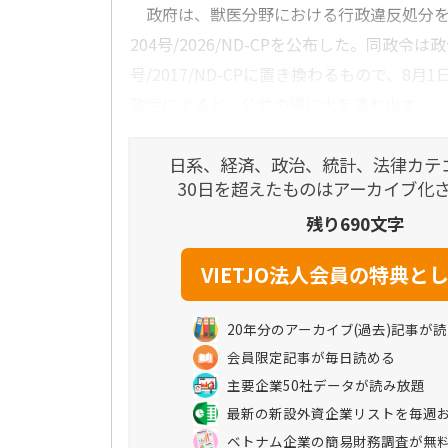
政府は、獣医分野における行政違反処分を
204号/2026/ND-CPを公布した。同政令は政
号/2017/ND-CPに置き換わるもので、8月
政令によると、公共の場に犬を連れ出す...
日系、経済、政治、統計、法律カテ
30日を超えたものはアーカイブ化
残り690文字
20年分のアーカイブ(過去)記事が
会員限定記事が毎日読める
主要企業50社データが読み放題
最新の新設外資企業リストを毎週
ベトナム企業の簡易財務調査が無