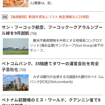
ん)需要は、前...
【毎週配信】新設外資法人リスト 株主情報など19項目
PR
サン・フーコック航空、フーコック～クアラルンプー
ル線を9月就航
(7日)
観光不動産開発を中核とする地場系コングロマ
リット(複合企業)サングループ(Sun Group)傘下の
サン・フ...
ベトコムバンク、35階建てタワーの運営会社を完全
子会社化
(7日)
みずほ銀行が出資する元国営4大銀行のベトコム
バンク[VCB](Vietcombank)
ベトナム初開催のミス・ワールド、クアンニン省で8