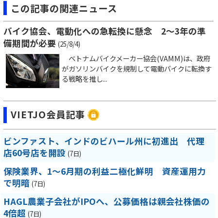
この記事の関連ニュース
バイク協会、電動化への急転換に懸念 2～3年の準
備期間が必要
(25/8/4)
ベトナムバイクメーカー協会(VAMM)は、政府
がガソリンバイクを規制して電動バイクに転換す
る戦略を推し...
VIETJO会員記事
ビンファスト、インドのビハール州に初進出 代理
店60号店を開設
(7日)
保険業界、1～6月期の利益二極化鮮明 資産運用力
で明暗
(7日)
HAGL農業子会社がIPOへ、公募価格は親会社株価の
4倍超
(7日)