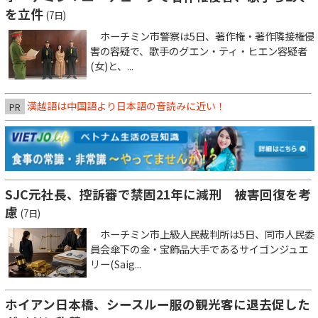
を立件
(7日)
ホーチミン市警察は5日、著作権・著作隣接権侵
害の容疑で、歌手のグエン・ティ・ヒエン容疑者
(女)と、...
漢越語は中国語より日本語の音読みに近い！
PR
SJC元社長、控訴審で禁固21年に減刑 被害回復を考
慮
(7日)
ホーチミン市上級人民裁判所は5日、同市人民委
員会傘下の金・宝飾品大手であるサイゴンジュエ
リー(Saig...
ホイアン日本橋、シースルー服の観光客に退去促した