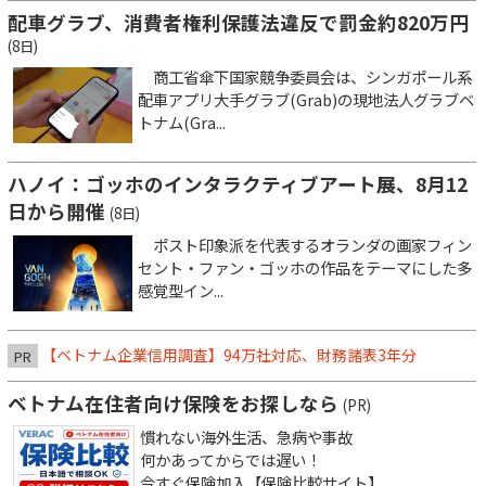
配車グラブ、消費者権利保護法違反で罰金約820万円
(8日)
商工省傘下国家競争委員会は、シンガポール系
配車アプリ大手グラブ(Grab)の現地法人グラブベ
トナム(Gra...
ハノイ：ゴッホのインタラクティブアート展、8月12
日から開催
(8日)
ポスト印象派を代表するオランダの画家フィン
セント・ファン・ゴッホの作品をテーマにした多
感覚型イン...
【ベトナム企業信用調査】94万社対応、財務諸表3年分
PR
ベトナム在住者向け保険をお探しなら
(PR)
慣れない海外生活、急病や事故
何かあってからでは遅い！
今すぐ保険加入【保険比較サイト】