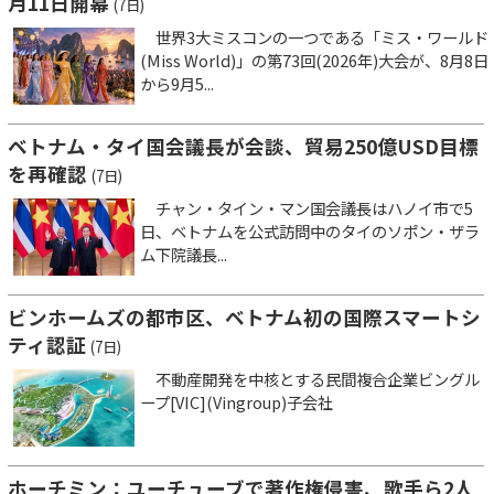
月11日開幕
(7日)
世界3大ミスコンの一つである「ミス・ワールド
(Miss World)」の第73回(2026年)大会が、8月8日
から9月5...
ベトナム・タイ国会議長が会談、貿易250億USD目標
を再確認
(7日)
チャン・タイン・マン国会議長はハノイ市で5
日、ベトナムを公式訪問中のタイのソポン・ザラ
ム下院議長...
ビンホームズの都市区、ベトナム初の国際スマートシ
ティ認証
(7日)
不動産開発を中核とする民間複合企業ビングル
ープ[VIC](Vingroup)子会社
ホーチミン：ユーチューブで著作権侵害、歌手ら2人