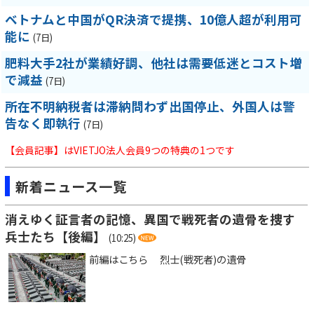
ベトナムと中国がQR決済で提携、10億人超が利用可
能に
(7日)
肥料大手2社が業績好調、他社は需要低迷とコスト増
で減益
(7日)
所在不明納税者は滞納問わず出国停止、外国人は警
告なく即執行
(7日)
【会員記事】はVIETJO法人会員9つの特典の1つです
新着ニュース一覧
消えゆく証言者の記憶、異国で戦死者の遺骨を捜す
兵士たち【後編】
(10:25)
前編はこちら 烈士(戦死者)の遺骨