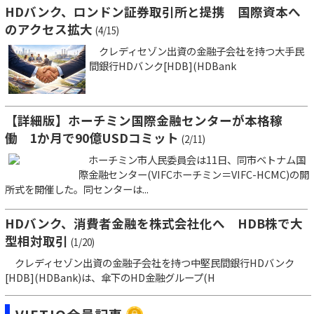
HDバンク、ロンドン証券取引所と提携 国際資本へ
のアクセス拡大
(4/15)
クレディセゾン出資の金融子会社を持つ大手民
間銀行HDバンク[HDB](HDBank
【詳細版】ホーチミン国際金融センターが本格稼
働 1か月で90億USDコミット
(2/11)
ホーチミン市人民委員会は11日、同市ベトナム国
際金融センター(VIFCホーチミン＝VIFC-HCMC)の開
所式を開催した。同センターは...
HDバンク、消費者金融を株式会社化へ HDB株で大
型相対取引
(1/20)
クレディセゾン出資の金融子会社を持つ中堅民間銀行HDバンク
[HDB](HDBank)は、傘下のHD金融グループ(H