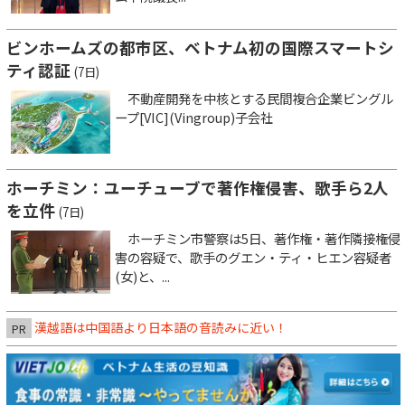
ビンホームズの都市区、ベトナム初の国際スマートシ
ティ認証
(7日)
不動産開発を中核とする民間複合企業ビングル
ープ[VIC](Vingroup)子会社
ホーチミン：ユーチューブで著作権侵害、歌手ら2人
を立件
(7日)
ホーチミン市警察は5日、著作権・著作隣接権侵
害の容疑で、歌手のグエン・ティ・ヒエン容疑者
(女)と、...
漢越語は中国語より日本語の音読みに近い！
PR