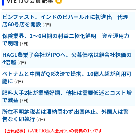
VIETJO会員記事
ビンファスト、インドのビハール州に初進出 代理
店60号店を開設
(7日)
保険業界、1～6月期の利益二極化鮮明 資産運用力
で明暗
(7日)
HAGL農業子会社がIPOへ、公募価格は親会社株価の
4倍超
(7日)
ベトナムと中国がQR決済で提携、10億人超が利用可
能に
(7日)
肥料大手2社が業績好調、他社は需要低迷とコスト増
で減益
(7日)
所在不明納税者は滞納問わず出国停止、外国人は警
告なく即執行
(7日)
【会員記事】はVIETJO法人会員9つの特典の1つです