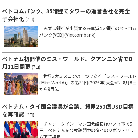
ベトコムバンク、35階建てタワーの運営会社を完全
子会社化
(7日)
みずほ銀行が出資する元国営4大銀行のベトコム
バンク[VCB](Vietcombank)
ベトナム初開催のミス・ワールド、クアンニン省で8
月11日開幕
(7日)
世界3大ミスコンの一つである「ミス・ワールド
(Miss World)」の第73回(2026年)大会が、8月8日
から9月5...
ベトナム・タイ国会議長が会談、貿易250億USD目標
を再確認
(7日)
チャン・タイン・マン国会議長はハノイ市で5
日、ベトナムを公式訪問中のタイのソポン・ザラ
ム下院議長...