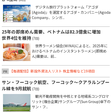
デジタル旅行プラットフォーム「アゴダ
(Agoda)」を運営するアゴダ・カンパニー(Agoda
Company、シンガ...
25年の即席めん需要、ベトナムは82.3億食に増加
世界4位を維持
(7日)
世界ラーメン協会(WINA)によると、2025年に
おけるベトナムのインスタントラーメン(即席め
ん)需要は、前...
【毎週配信】新設外資法人リスト 株主情報など19項目
PR
サン・フーコック航空、フーコック～クアラルンプー
ル線を9月就航
(7日)
観光不動産開発を中核とする地場系コングロマ
リット(複合企業)サングループ(Sun Group)傘下の
サン・フ...