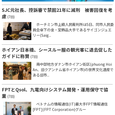
SJC元社長、控訴審で禁固21年に減刑 被害回復を考
慮
(7日)
ホーチミン市上級人民裁判所は5日、同市人民委
員会傘下の金・宝飾品大手であるサイゴンジュエ
リー(Saig...
ホイアン日本橋、シースルー服の観光客に退去促した
ガイドに称賛
(7日)
南中部地方ダナン市ホイアン街区(phuong Hoi
An、旧クアンナム省ホイアン市)の世界文化遺産で
ある旧市...
FPTとQsol、九電向けシステム開発・運用保守で協
業
(7日)
ベトナムの情報通信(IT)最大手FPT情報通信
[FPT](FPT Corporation)グルー