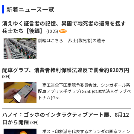
新着ニュース一覧
消えゆく証言者の記憶、異国で戦死者の遺骨を捜す
兵士たち【後編】
(10:25)
前編はこちら 烈士(戦死者)の遺骨
配車グラブ、消費者権利保護法違反で罰金約820万円
(8日)
商工省傘下国家競争委員会は、シンガポール系
配車アプリ大手グラブ(Grab)の現地法人グラブベ
トナム(Gra...
ハノイ：ゴッホのインタラクティブアート展、8月12
日から開催
(8日)
ポスト印象派を代表するオランダの画家フィン