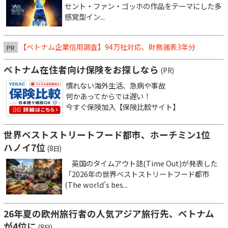
セント・ファン・ゴッホの作品をテーマにした多
感覚型イン...
【ベトナム企業信用調査】94万社対応、財務諸表3年分
PR
ベトナム在住者向け保険をお探しなら
(PR)
慣れない海外生活、急病や事故
何かあってからでは遅い！
今すぐ保険加入【保険比較サイト】
世界ベストストリートフード都市、ホーチミン1位
ハノイ7位
(8日)
英国のタイムアウト誌(Time Out)が発表した
「2026年の世界ベストストリートフード都市
(The world’s bes...
26年夏の欧州旅行者の人気アジア旅行先、ベトナム
が4位に
(8日)