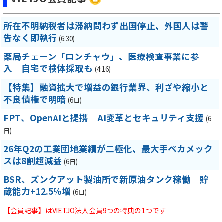
所在不明納税者は滞納問わず出国停止、外国人は警
告なく即執行
(6:30)
薬局チェーン「ロンチャウ」、医療検査事業に参
入 自宅で検体採取も
(4:16)
【特集】融資拡大で増益の銀行業界、利ざや縮小と
不良債権で明暗
(6日)
FPT、OpenAIと提携 AI変革とセキュリティ支援
(6
日)
26年Q2の工業団地業績が二極化、最大手ベカメック
スは8割超減益
(6日)
BSR、ズンクアット製油所で新原油タンク稼働 貯
蔵能力+12.5％増
(6日)
【会員記事】はVIETJO法人会員9つの特典の1つです