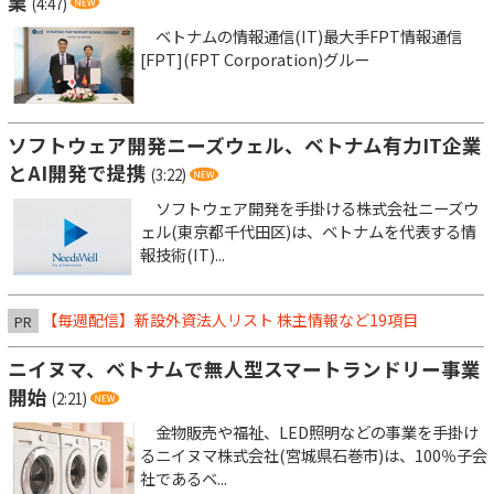
業
(4:47)
ベトナムの情報通信(IT)最大手FPT情報通信
[FPT](FPT Corporation)グルー
ソフトウェア開発ニーズウェル、ベトナム有力IT企業
とAI開発で提携
(3:22)
ソフトウェア開発を手掛ける株式会社ニーズウ
ェル(東京都千代田区)は、ベトナムを代表する情
報技術(IT)...
【毎週配信】新設外資法人リスト 株主情報など19項目
PR
ニイヌマ、ベトナムで無人型スマートランドリー事業
開始
(2:21)
金物販売や福祉、LED照明などの事業を手掛け
るニイヌマ株式会社(宮城県石巻市)は、100％子会
社であるベ...