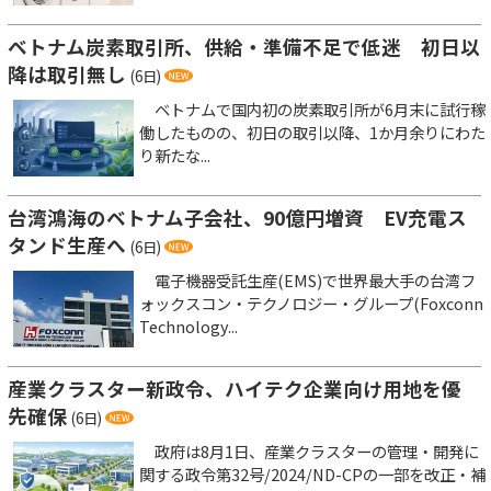
ベトナム炭素取引所、供給・準備不足で低迷 初日以
降は取引無し
(6日)
ベトナムで国内初の炭素取引所が6月末に試行稼
働したものの、初日の取引以降、1か月余りにわた
り新たな...
台湾鴻海のベトナム子会社、90億円増資 EV充電ス
タンド生産へ
(6日)
電子機器受託生産(EMS)で世界最大手の台湾フ
ォックスコン・テクノロジー・グループ(Foxconn
Technology...
産業クラスター新政令、ハイテク企業向け用地を優
先確保
(6日)
政府は8月1日、産業クラスターの管理・開発に
関する政令第32号/2024/ND-CPの一部を改正・補