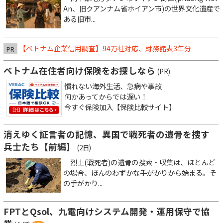
An、旧クアンナム省ホイアン市)の世界文化遺産で
ある旧市...
【ベトナム企業信用調査】94万社対応、財務諸表3年分
PR
ベトナム在住者向け保険をお探しなら
(PR)
慣れない海外生活、急病や事故
何かあってからでは遅い！
今すぐ保険加入【保険比較サイト】
消えゆく証言者の記憶、異国で戦死者の遺骨を捜す
兵士たち【前編】
(2日)
烈士(戦死者)の遺骨の捜索・収集は、ほとんど
の場合、ほんのわずかな手がかりから始まる。そ
の手がかり...
FPTとQsol、九電向けシステム開発・運用保守で協