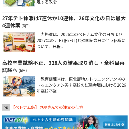
足する政令...
27年テト休暇は7連休か10連休、26年文化の日は最大
4連休案
(6日)
内務省は、2026年のベトナム文化の日および
2027年のテト(旧正月)と建国記念日に伴う休暇に
ついて、日程...
高校卒業試験不正、328人の結果取り消し・全科目再
試験へ
(6日)
教育訓練省は、東北部地方トゥエンクアン省の
トゥエンクアン英才高校の試験会場における2026
年高校卒業...
【ベトナム飯】貝屋さんでの注文の仕方
PR