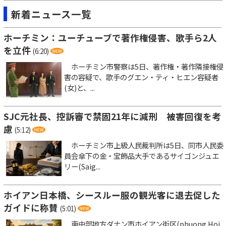
新着ニュース一覧
ホーチミン：ユーチューブで著作権侵害、歌手ら2人
を立件
(6:20)
ホーチミン市警察は5日、著作権・著作隣接権侵
害の容疑で、歌手のグエン・ティ・ヒエン容疑者
(女)と、...
SJC元社長、控訴審で禁固21年に減刑 被害回復を考
慮
(5:12)
ホーチミン市上級人民裁判所は5日、同市人民委
員会傘下の金・宝飾品大手であるサイゴンジュエ
リー(Saig...
ホイアン日本橋、シースルー服の観光客に退去促した
ガイドに称賛
(5:01)
南中部地方ダナン市ホイアン街区(phuong Hoi