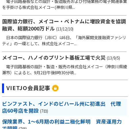
電子回路基板などの設計・製造販売および付随業務の電子関連事業
を手掛ける株式会社メイコー(神奈川県...
国際協力銀行、メイコー・ベトナムに増設資金を協調
融資、総額2000万ドル
(13/12/10)
日本の国際協力銀行（JBIC）は6日、「海外展開支援融資ファシリ
ティ」の一環として、株式会社メイコー...
メイコー、ハノイのプリント基板工場で火災
(13/9/5)
電子回路基板の設計・製造・販売の株式会社メイコー（神奈川県綾
瀬市）によると、9月2日午後8時30分頃...
VIETJO会員記事
ビンファスト、インドのビハール州に初進出 代理
店60号店を開設
(7日)
保険業界、1～6月期の利益二極化鮮明 資産運用力
で明暗
(7日)