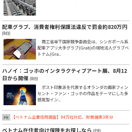
配車グラブ、消費者権利保護法違反で罰金約820万円
(8日)
商工省傘下国家競争委員会は、シンガポール系
配車アプリ大手グラブ(Grab)の現地法人グラブベ
トナム(Gra...
ハノイ：ゴッホのインタラクティブアート展、8月12
日から開催
(8日)
ポスト印象派を代表するオランダの画家フィン
セント・ファン・ゴッホの作品をテーマにした多
感覚型イン...
【ベトナム企業信用調査】94万社対応、財務諸表3年分
PR
ベトナム在住者向け保険をお探しなら
(PR)