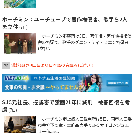
ホーチミン：ユーチューブで著作権侵害、歌手ら2人
を立件
(7日)
ホーチミン市警察は5日、著作権・著作隣接権侵
害の容疑で、歌手のグエン・ティ・ヒエン容疑者
(女)と、...
漢越語は中国語より日本語の音読みに近い！
PR
SJC元社長、控訴審で禁固21年に減刑 被害回復を考
慮
(7日)
ホーチミン市上級人民裁判所は5日、同市人民委
員会傘下の金・宝飾品大手であるサイゴンジュエ
リー(Saig...