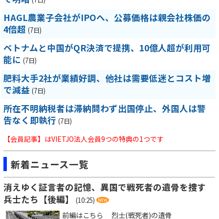
HAGL農業子会社がIPOへ、公募価格は親会社株価の
4倍超
(7日)
ベトナムと中国がQR決済で提携、10億人超が利用可
能に
(7日)
肥料大手2社が業績好調、他社は需要低迷とコスト増
で減益
(7日)
所在不明納税者は滞納問わず出国停止、外国人は警
告なく即執行
(7日)
【会員記事】はVIETJO法人会員9つの特典の1つです
新着ニュース一覧
消えゆく証言者の記憶、異国で戦死者の遺骨を捜す
兵士たち【後編】
(10:25)
前編はこちら 烈士(戦死者)の遺骨