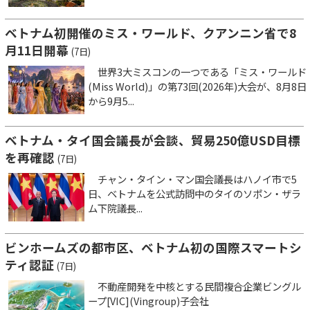
ベトナム初開催のミス・ワールド、クアンニン省で8
月11日開幕
(7日)
世界3大ミスコンの一つである「ミス・ワールド
(Miss World)」の第73回(2026年)大会が、8月8日
から9月5...
ベトナム・タイ国会議長が会談、貿易250億USD目標
を再確認
(7日)
チャン・タイン・マン国会議長はハノイ市で5
日、ベトナムを公式訪問中のタイのソポン・ザラ
ム下院議長...
ビンホームズの都市区、ベトナム初の国際スマートシ
ティ認証
(7日)
不動産開発を中核とする民間複合企業ビングル
ープ[VIC](Vingroup)子会社