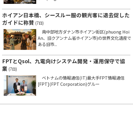
ホイアン日本橋、シースルー服の観光客に退去促した
ガイドに称賛
(7日)
南中部地方ダナン市ホイアン街区(phuong Hoi
An、旧クアンナム省ホイアン市)の世界文化遺産で
ある旧市...
FPTとQsol、九電向けシステム開発・運用保守で協
業
(7日)
ベトナムの情報通信(IT)最大手FPT情報通信
[FPT](FPT Corporation)グルー