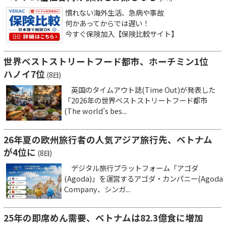
慣れない海外生活、急病や事故
何かあってからでは遅い！
今すぐ保険加入【保険比較サイト】
世界ベストストリートフード都市、ホーチミン1位
ハノイ7位
(8日)
英国のタイムアウト誌(Time Out)が発表した
「2026年の世界ベストストリートフード都市
(The world’s bes...
26年夏の欧州旅行者の人気アジア旅行先、ベトナム
が4位に
(8日)
デジタル旅行プラットフォーム「アゴダ
(Agoda)」を運営するアゴダ・カンパニー(Agoda
Company、シンガ...
25年の即席めん需要、ベトナムは82.3億食に増加