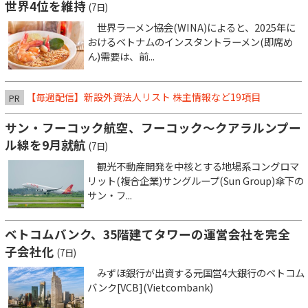
世界4位を維持
(7日)
世界ラーメン協会(WINA)によると、2025年に
おけるベトナムのインスタントラーメン(即席め
ん)需要は、前...
【毎週配信】新設外資法人リスト 株主情報など19項目
PR
サン・フーコック航空、フーコック～クアラルンプー
ル線を9月就航
(7日)
観光不動産開発を中核とする地場系コングロマ
リット(複合企業)サングループ(Sun Group)傘下の
サン・フ...
ベトコムバンク、35階建てタワーの運営会社を完全
子会社化
(7日)
みずほ銀行が出資する元国営4大銀行のベトコム
バンク[VCB](Vietcombank)