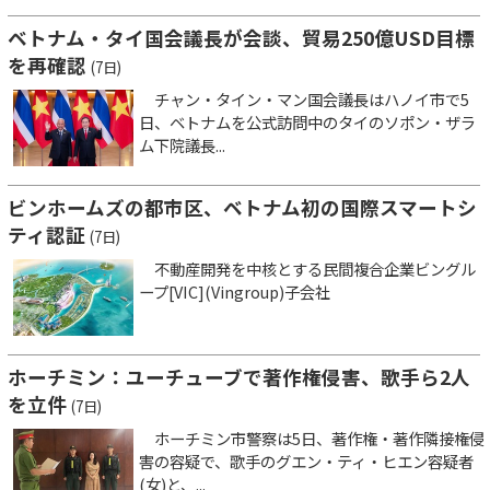
ベトナム・タイ国会議長が会談、貿易250億USD目標
を再確認
(7日)
チャン・タイン・マン国会議長はハノイ市で5
日、ベトナムを公式訪問中のタイのソポン・ザラ
ム下院議長...
ビンホームズの都市区、ベトナム初の国際スマートシ
ティ認証
(7日)
不動産開発を中核とする民間複合企業ビングル
ープ[VIC](Vingroup)子会社
ホーチミン：ユーチューブで著作権侵害、歌手ら2人
を立件
(7日)
ホーチミン市警察は5日、著作権・著作隣接権侵
害の容疑で、歌手のグエン・ティ・ヒエン容疑者
(女)と、...