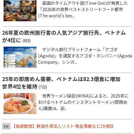
英国のタイムアウト誌(Time Out)が発表した
「2026年の世界ベストストリートフード都市
(The world’s bes...
26年夏の欧州旅行者の人気アジア旅行先、ベトナム
が4位に
(8日)
デジタル旅行プラットフォーム「アゴダ
(Agoda)」を運営するアゴダ・カンパニー(Agoda
Company、シンガ...
25年の即席めん需要、ベトナムは82.3億食に増加
世界4位を維持
(7日)
世界ラーメン協会(WINA)によると、2025年に
おけるベトナムのインスタントラーメン(即席め
ん)需要は、前...
【毎週配信】新設外資法人リスト 株主情報など19項目
PR