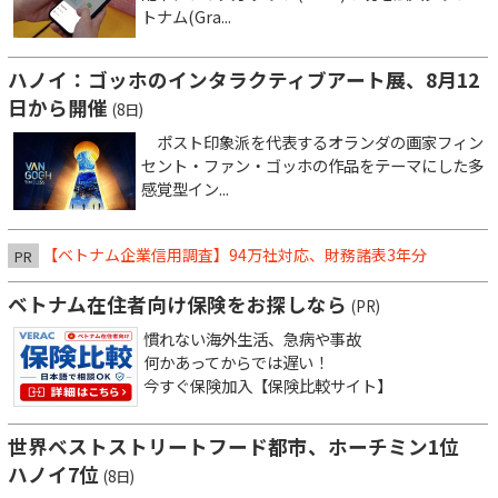
トナム(Gra...
ハノイ：ゴッホのインタラクティブアート展、8月12
日から開催
(8日)
ポスト印象派を代表するオランダの画家フィン
セント・ファン・ゴッホの作品をテーマにした多
感覚型イン...
【ベトナム企業信用調査】94万社対応、財務諸表3年分
PR
ベトナム在住者向け保険をお探しなら
(PR)
慣れない海外生活、急病や事故
何かあってからでは遅い！
今すぐ保険加入【保険比較サイト】
世界ベストストリートフード都市、ホーチミン1位
ハノイ7位
(8日)