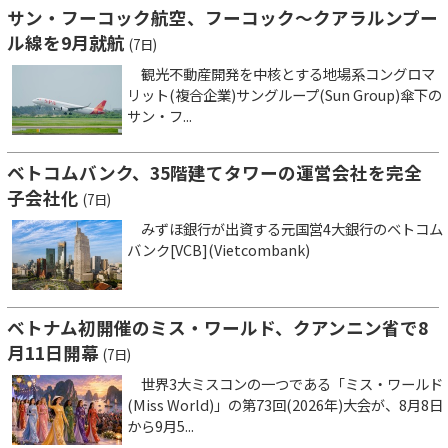
サン・フーコック航空、フーコック～クアラルンプー
ル線を9月就航
(7日)
観光不動産開発を中核とする地場系コングロマ
リット(複合企業)サングループ(Sun Group)傘下の
サン・フ...
ベトコムバンク、35階建てタワーの運営会社を完全
子会社化
(7日)
みずほ銀行が出資する元国営4大銀行のベトコム
バンク[VCB](Vietcombank)
ベトナム初開催のミス・ワールド、クアンニン省で8
月11日開幕
(7日)
世界3大ミスコンの一つである「ミス・ワールド
(Miss World)」の第73回(2026年)大会が、8月8日
から9月5...