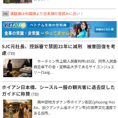
漢越語は中国語より日本語の音読みに近い！
PR
SJC元社長、控訴審で禁固21年に減刑 被害回復を考
慮
(7日)
ホーチミン市上級人民裁判所は5日、同市人民委
員会傘下の金・宝飾品大手であるサイゴンジュエ
リー(Saig...
ホイアン日本橋、シースルー服の観光客に退去促した
ガイドに称賛
(7日)
南中部地方ダナン市ホイアン街区(phuong Hoi
An、旧クアンナム省ホイアン市)の世界文化遺産で
ある旧市...