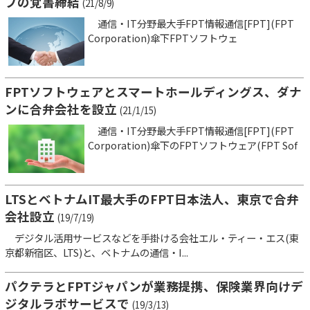
プの覚書締結
(21/8/9)
通信・IT分野最大手FPT情報通信[FPT](FPT
Corporation)傘下FPTソフトウェ
FPTソフトウェアとスマートホールディングス、ダナ
ンに合弁会社を設立
(21/1/15)
通信・IT分野最大手FPT情報通信[FPT](FPT
Corporation)傘下のFPTソフトウェア(FPT Sof
LTSとベトナムIT最大手のFPT日本法人、東京で合弁
会社設立
(19/7/19)
デジタル活用サービスなどを手掛ける会社エル・ティー・エス(東
京都新宿区、LTS)と、ベトナムの通信・I...
パクテラとFPTジャパンが業務提携、保険業界向けデ
ジタルラボサービスで
(19/3/13)