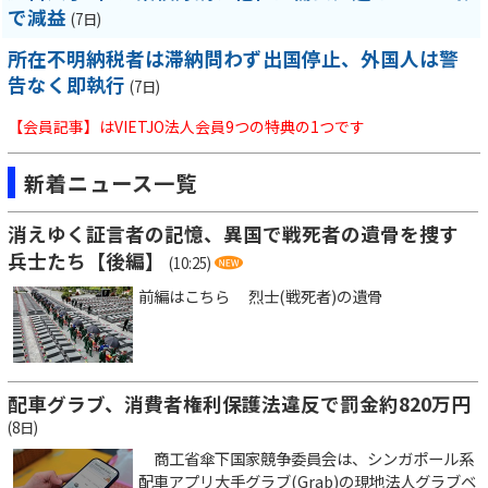
で減益
(7日)
所在不明納税者は滞納問わず出国停止、外国人は警
告なく即執行
(7日)
【会員記事】はVIETJO法人会員9つの特典の1つです
新着ニュース一覧
消えゆく証言者の記憶、異国で戦死者の遺骨を捜す
兵士たち【後編】
(10:25)
前編はこちら 烈士(戦死者)の遺骨
配車グラブ、消費者権利保護法違反で罰金約820万円
(8日)
商工省傘下国家競争委員会は、シンガポール系
配車アプリ大手グラブ(Grab)の現地法人グラブベ