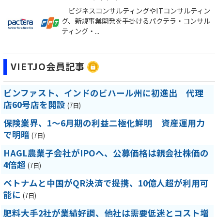
ビジネスコンサルティングやITコンサルティン
グ、新規事業開発を手掛けるパクテラ・コンサル
ティング・...
VIETJO会員記事
ビンファスト、インドのビハール州に初進出 代理
店60号店を開設
(7日)
保険業界、1～6月期の利益二極化鮮明 資産運用力
で明暗
(7日)
HAGL農業子会社がIPOへ、公募価格は親会社株価の
4倍超
(7日)
ベトナムと中国がQR決済で提携、10億人超が利用可
能に
(7日)
肥料大手2社が業績好調、他社は需要低迷とコスト増