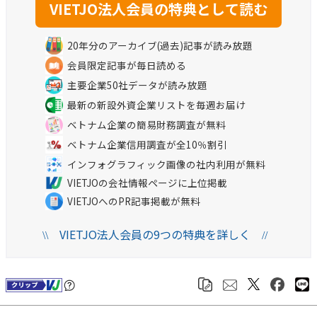
20年分のアーカイブ(過去)記事が読み放題
会員限定記事が毎日読める
主要企業50社データが読み放題
最新の新設外資企業リストを毎週お届け
ベトナム企業の簡易財務調査が無料
ベトナム企業信用調査が全10％割引
インフォグラフィック画像の社内利用が無料
VIETJOの会社情報ページに上位掲載
VIETJOへのPR記事掲載が無料
VIETJO法人会員の9つの特典を詳しく
\\
//