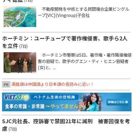
(7日)
不動産開発を中核とする民間複合企業ビングル
ープ[VIC](Vingroup)子会社
ホーチミン：ユーチューブで著作権侵害、歌手ら2人
を立件
(7日)
ホーチミン市警察は5日、著作権・著作隣接権侵
害の容疑で、歌手のグエン・ティ・ヒエン容疑者
(女)と、...
漢越語は中国語より日本語の音読みに近い！
PR
SJC元社長、控訴審で禁固21年に減刑 被害回復を考
慮
(7日)