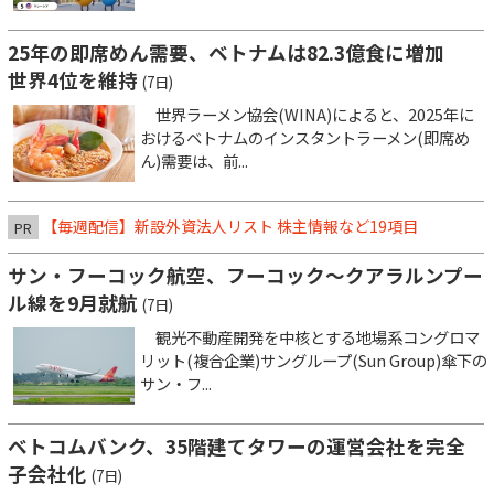
25年の即席めん需要、ベトナムは82.3億食に増加
世界4位を維持
(7日)
世界ラーメン協会(WINA)によると、2025年に
おけるベトナムのインスタントラーメン(即席め
ん)需要は、前...
【毎週配信】新設外資法人リスト 株主情報など19項目
PR
サン・フーコック航空、フーコック～クアラルンプー
ル線を9月就航
(7日)
観光不動産開発を中核とする地場系コングロマ
リット(複合企業)サングループ(Sun Group)傘下の
サン・フ...
ベトコムバンク、35階建てタワーの運営会社を完全
子会社化
(7日)