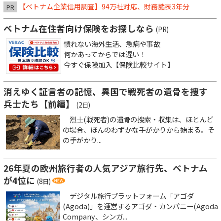
【ベトナム企業信用調査】94万社対応、財務諸表3年分
PR
ベトナム在住者向け保険をお探しなら
(PR)
慣れない海外生活、急病や事故
何かあってからでは遅い！
今すぐ保険加入【保険比較サイト】
消えゆく証言者の記憶、異国で戦死者の遺骨を捜す
兵士たち【前編】
(2日)
烈士(戦死者)の遺骨の捜索・収集は、ほとんど
の場合、ほんのわずかな手がかりから始まる。そ
の手がかり...
26年夏の欧州旅行者の人気アジア旅行先、ベトナム
が4位に
(8日)
デジタル旅行プラットフォーム「アゴダ
(Agoda)」を運営するアゴダ・カンパニー(Agoda
Company、シンガ...