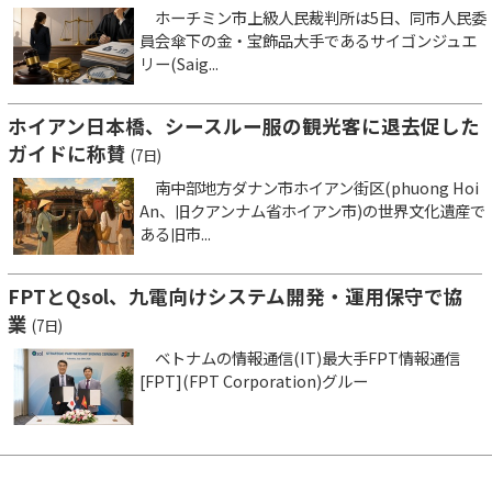
ホーチミン市上級人民裁判所は5日、同市人民委
員会傘下の金・宝飾品大手であるサイゴンジュエ
リー(Saig...
ホイアン日本橋、シースルー服の観光客に退去促した
ガイドに称賛
(7日)
南中部地方ダナン市ホイアン街区(phuong Hoi
An、旧クアンナム省ホイアン市)の世界文化遺産で
ある旧市...
FPTとQsol、九電向けシステム開発・運用保守で協
業
(7日)
ベトナムの情報通信(IT)最大手FPT情報通信
[FPT](FPT Corporation)グルー