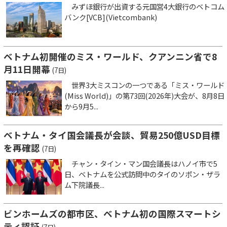
みずほ銀行が出資する元国営4大銀行のベトコム
バンク[VCB](Vietcombank)
ベトナム初開催のミス・ワールド、クアンニン省で8
月11日開幕
(7日)
世界3大ミスコンの一つである「ミス・ワールド
(Miss World)」の第73回(2026年)大会が、8月8日
から9月5...
ベトナム・タイ国会議長が会談、貿易250億USD目標
を再確認
(7日)
チャン・タイン・マン国会議長はハノイ市で5
日、ベトナムを公式訪問中のタイのソポン・ザラ
ム下院議長...
ビンホームズの都市区、ベトナム初の国際スマートシ
ティ認証