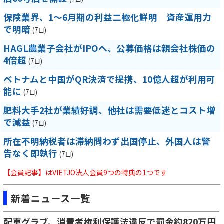
保険業界、1～6月期の利益二極化鮮明 資産運用力
で明暗
(7日)
HAGL農業子会社がIPOへ、公募価格は親会社株価の
4倍超
(7日)
ベトナムと中国がQR決済で提携、10億人超が利用可
能に
(7日)
肥料大手2社が業績好調、他社は需要低迷とコスト増
で減益
(7日)
所在不明納税者は滞納問わず出国停止、外国人は警
告なく即執行
(7日)
【会員記事】はVIETJO法人会員9つの特典の1つです
新着ニュース一覧
配車グラブ、消費者権利保護法違反で罰金約820万円