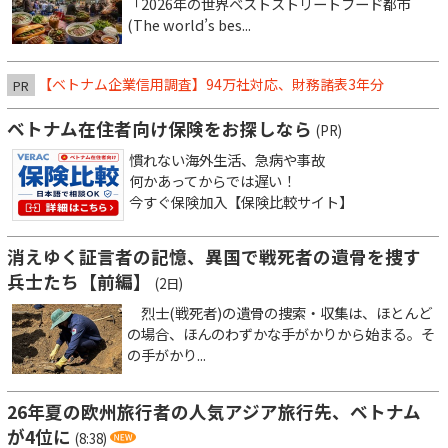
「2026年の世界ベストストリートフード都市
(The world’s bes...
【ベトナム企業信用調査】94万社対応、財務諸表3年分
PR
ベトナム在住者向け保険をお探しなら
(PR)
慣れない海外生活、急病や事故
何かあってからでは遅い！
今すぐ保険加入【保険比較サイト】
消えゆく証言者の記憶、異国で戦死者の遺骨を捜す
兵士たち【前編】
(2日)
烈士(戦死者)の遺骨の捜索・収集は、ほとんど
の場合、ほんのわずかな手がかりから始まる。そ
の手がかり...
26年夏の欧州旅行者の人気アジア旅行先、ベトナム
が4位に
(8:38)