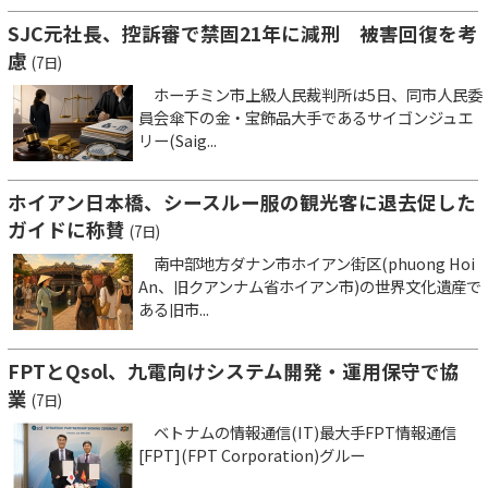
SJC元社長、控訴審で禁固21年に減刑 被害回復を考
慮
(7日)
ホーチミン市上級人民裁判所は5日、同市人民委
員会傘下の金・宝飾品大手であるサイゴンジュエ
リー(Saig...
ホイアン日本橋、シースルー服の観光客に退去促した
ガイドに称賛
(7日)
南中部地方ダナン市ホイアン街区(phuong Hoi
An、旧クアンナム省ホイアン市)の世界文化遺産で
ある旧市...
FPTとQsol、九電向けシステム開発・運用保守で協
業
(7日)
ベトナムの情報通信(IT)最大手FPT情報通信
[FPT](FPT Corporation)グルー