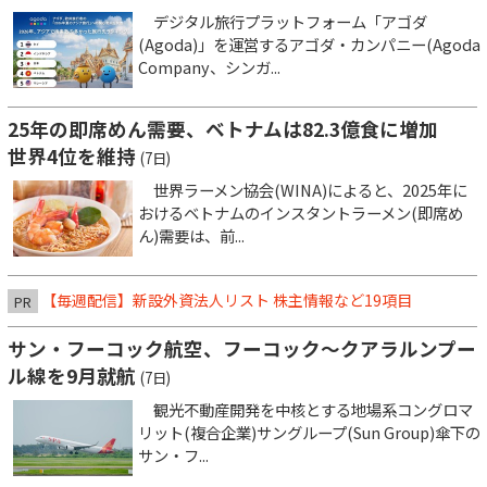
デジタル旅行プラットフォーム「アゴダ
(Agoda)」を運営するアゴダ・カンパニー(Agoda
Company、シンガ...
25年の即席めん需要、ベトナムは82.3億食に増加
世界4位を維持
(7日)
世界ラーメン協会(WINA)によると、2025年に
おけるベトナムのインスタントラーメン(即席め
ん)需要は、前...
【毎週配信】新設外資法人リスト 株主情報など19項目
PR
サン・フーコック航空、フーコック～クアラルンプー
ル線を9月就航
(7日)
観光不動産開発を中核とする地場系コングロマ
リット(複合企業)サングループ(Sun Group)傘下の
サン・フ...