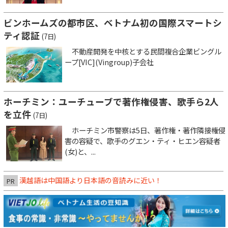
ビンホームズの都市区、ベトナム初の国際スマートシ
ティ認証
(7日)
不動産開発を中核とする民間複合企業ビングル
ープ[VIC](Vingroup)子会社
ホーチミン：ユーチューブで著作権侵害、歌手ら2人
を立件
(7日)
ホーチミン市警察は5日、著作権・著作隣接権侵
害の容疑で、歌手のグエン・ティ・ヒエン容疑者
(女)と、...
漢越語は中国語より日本語の音読みに近い！
PR