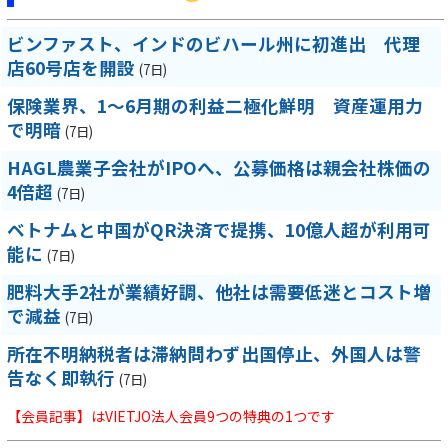
ビンファスト、インドのビハール州に初進出 代理
店60号店を開設
(7日)
保険業界、1～6月期の利益二極化鮮明 資産運用力
で明暗
(7日)
HAGL農業子会社がIPOへ、公募価格は親会社株価の
4倍超
(7日)
ベトナムと中国がQR決済で提携、10億人超が利用可
能に
(7日)
肥料大手2社が業績好調、他社は需要低迷とコスト増
で減益
(7日)
所在不明納税者は滞納問わず出国停止、外国人は警
告なく即執行
(7日)
【会員記事】はVIETJO法人会員9つの特典の1つです