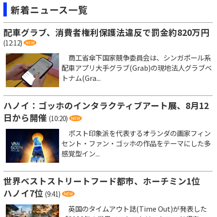
新着ニュース一覧
配車グラブ、消費者権利保護法違反で罰金約820万円
(12:12)
商工省傘下国家競争委員会は、シンガポール系
配車アプリ大手グラブ(Grab)の現地法人グラブベ
トナム(Gra...
ハノイ：ゴッホのインタラクティブアート展、8月12
日から開催
(10:20)
ポスト印象派を代表するオランダの画家フィン
セント・ファン・ゴッホの作品をテーマにした多
感覚型イン...
世界ベストストリートフード都市、ホーチミン1位
ハノイ7位
(9:41)
英国のタイムアウト誌(Time Out)が発表した