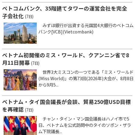
ベトコムバンク、35階建てタワーの運営会社を完全
子会社化
(7日)
みずほ銀行が出資する元国営4大銀行のベトコム
バンク[VCB](Vietcombank)
ベトナム初開催のミス・ワールド、クアンニン省で8
月11日開幕
(7日)
世界3大ミスコンの一つである「ミス・ワールド
(Miss World)」の第73回(2026年)大会が、8月8日
から9月5...
ベトナム・タイ国会議長が会談、貿易250億USD目標
を再確認
(7日)
チャン・タイン・マン国会議長はハノイ市で5
日、ベトナムを公式訪問中のタイのソポン・ザラ
ム下院議長...